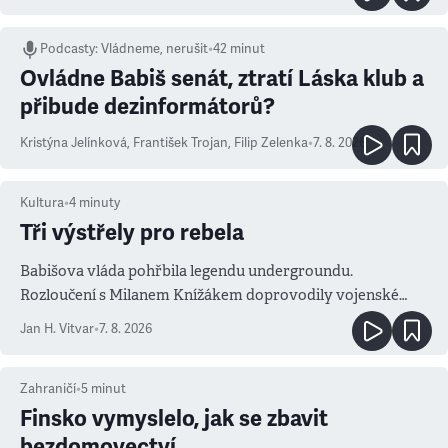
Podcasty
:
Vládneme, nerušit
•
42 minut
Ovládne Babiš senát, ztratí Láska klub a
přibude dezinformátorů?
Kristýna Jelínková
,
František Trojan
,
Filip Zelenka
•
7. 8. 2026
Kultura
•
4
minuty
Tři výstřely pro rebela
Babišova vláda pohřbila legendu undergroundu.
Rozloučení s Milanem Knížákem doprovodily vojenské
salvy i kritika pokrokářů
Jan H. Vitvar
•
7. 8. 2026
Zahraničí
•
5
minut
Finsko vymyslelo, jak se zbavit
bezdomovectví