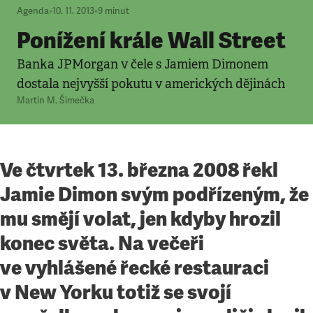
Agenda
•
10. 11. 2013
•
9
minut
Ponížení krále Wall Street
Banka JPMorgan v čele s Jamiem Dimonem
dostala nejvyšší pokutu v amerických dějinách
Martin M. Šimečka
Ve čtvrtek 13. března 2008 řekl
Jamie Dimon svým podřízeným, že
mu smějí volat, jen kdyby hrozil
konec světa. Na večeři
ve vyhlášené řecké restauraci
v New Yorku totiž se svojí