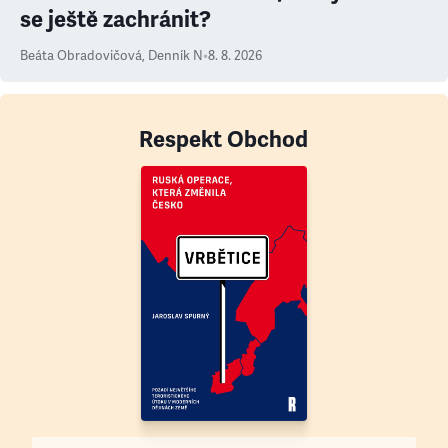
se ještě zachránit?
Beáta Obradovičová
,
Denník N
•
8. 8. 2026
Respekt Obchod