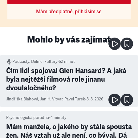
Mám předplatné, přihlásím se
Mohlo by vás zajímat
Podcasty
:
Dělníci kultury
•
52 minut
Čím lidi spojoval Glen Hansard? A jaká
byla nejtěžší filmová role jinanu
dvoulaločného?
Jindřiška Bláhová
,
Jan H. Vitvar
,
Pavel Turek
•
8. 8. 2026
Psychologická poradna
•
4
minuty
Mám manžela, o jakého by stála spousta
žen. Náš vztah už ale není, co býval. Dá