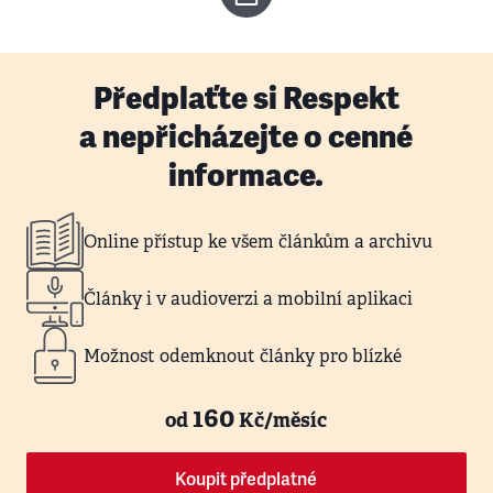
Předplaťte si Respekt
a nepřicházejte o cenné
informace.
Online přístup ke všem článkům a archivu
Články i v audioverzi a mobilní aplikaci
Možnost odemknout články pro blízké
160
od
Kč/měsíc
Koupit předplatné