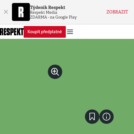
Týdeník Respekt
×
ZOBRAZIT
Respekt Media
ZDARMA - na Google Play
Koupit předplatné