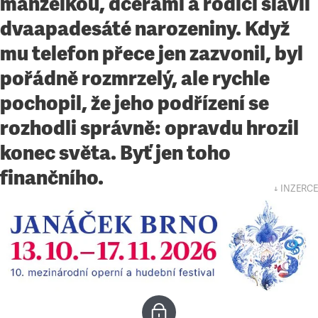
manželkou, dcerami a rodiči slavil
dvaapadesáté narozeniny. Když
mu telefon přece jen zazvonil, byl
pořádně rozmrzelý, ale rychle
pochopil, že jeho podřízení se
rozhodli správně: opravdu hrozil
konec světa. Byť jen toho
finančního.
↓ INZERCE