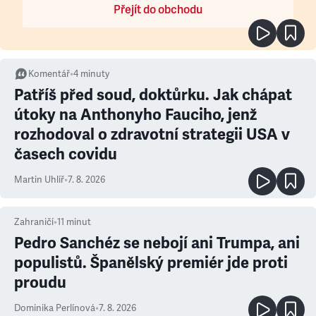
Přejít do obchodu
Komentář
•
4
minuty
Patříš před soud, doktůrku. Jak chápat
útoky na Anthonyho Fauciho, jenž
rozhodoval o zdravotní strategii USA v
časech covidu
Martin Uhlíř
•
7. 8. 2026
Zahraničí
•
11
minut
Pedro Sanchéz se nebojí ani Trumpa, ani
populistů. Španělský premiér jde proti
proudu
Dominika Perlínová
•
7. 8. 2026