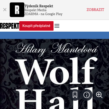
Týdeník Respekt
×
ZOBRAZIT
Respekt Media
ZDARMA - na Google Play
Koupit předplatné