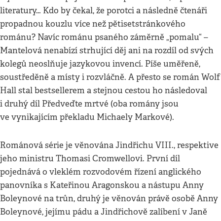
literatury… Kdo by čekal, že porotci a následně čtenáři
propadnou kouzlu více než pětisetstránkového
románu? Navíc románu psaného záměrně „pomalu“ –
Mantelová nenabízí strhující děj ani na rozdíl od svých
kolegů neoslňuje jazykovou invencí. Píše uměřeně,
soustředěně a místy i rozvláčně. A přesto se román Wolf
Hall stal bestsellerem a stejnou cestou ho následoval
i druhý díl Předveďte mrtvé (oba romány jsou
ve vynikajícím překladu Michaely Markové).
Románová série je věnována Jindřichu VIII., respektive
jeho ministru Thomasi Cromwellovi. První díl
pojednává o vleklém rozvodovém řízení anglického
panovníka s Kateřinou Aragonskou a nástupu Anny
Boleynové na trůn, druhý je věnován právě osobě Anny
Boleynové, jejímu pádu a Jindřichově zalíbení v Janě