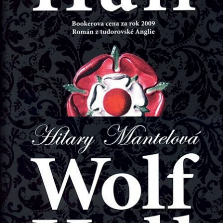
Kultura
•
20. 10. 2013
•
6
minut
Wolf Hall a Předveďte
mrtvé
Hilary Mantelová
Ladislav Nagy