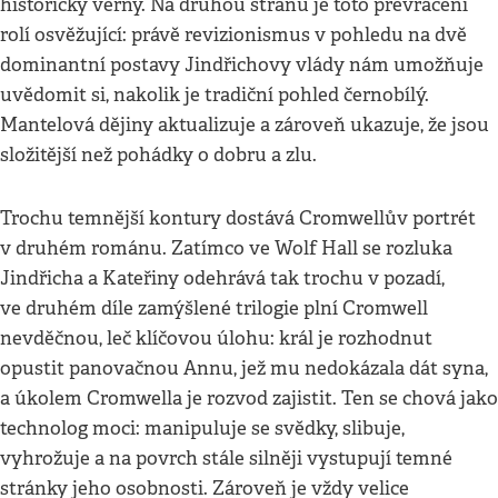
historicky věrný. Na druhou stranu je toto převrácení
rolí osvěžující: právě revizionismus v pohledu na dvě
dominantní postavy Jindřichovy vlády nám umožňuje
uvědomit si, nakolik je tradiční pohled černobílý.
Mantelová dějiny aktualizuje a zároveň ukazuje, že jsou
složitější než pohádky o dobru a zlu.
Trochu temnější kontury dostává Cromwellův portrét
v druhém románu. Zatímco ve Wolf Hall se rozluka
Jindřicha a Kateřiny odehrává tak trochu v pozadí,
ve druhém díle zamýšlené trilogie plní Cromwell
nevděčnou, leč klíčovou úlohu: král je rozhodnut
opustit panovačnou Annu, jež mu nedokázala dát syna,
a úkolem Cromwella je rozvod zajistit. Ten se chová jako
technolog moci: manipuluje se svědky, slibuje,
vyhrožuje a na povrch stále silněji vystupují temné
stránky jeho osobnosti. Zároveň je vždy velice