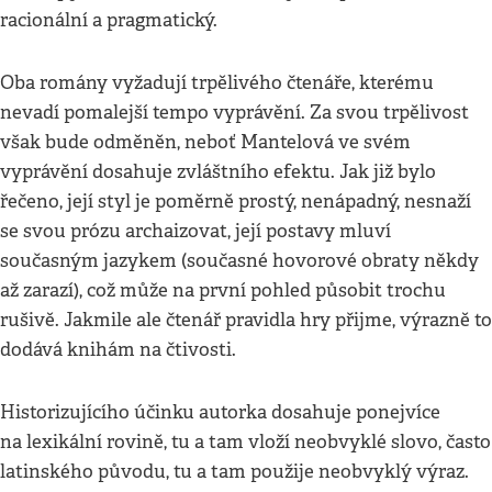
racionální a pragmatický.
Oba romány vyžadují trpělivého čtenáře, kterému
nevadí pomalejší tempo vyprávění. Za svou trpělivost
však bude odměněn, neboť Mantelová ve svém
vyprávění dosahuje zvláštního efektu. Jak již bylo
řečeno, její styl je poměrně prostý, nenápadný, nesnaží
se svou prózu archaizovat, její postavy mluví
současným jazykem (současné hovorové obraty někdy
až zarazí), což může na první pohled působit trochu
rušivě. Jakmile ale čtenář pravidla hry přijme, výrazně to
dodává knihám na čtivosti.
Historizujícího účinku autorka dosahuje ponejvíce
na lexikální rovině, tu a tam vloží neobvyklé slovo, často
latinského původu, tu a tam použije neobvyklý výraz.