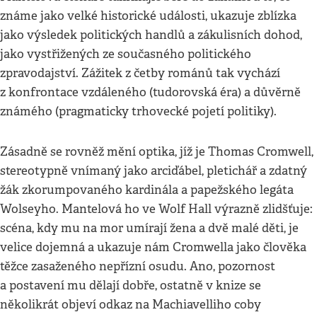
známe jako velké historické události, ukazuje zblízka
jako výsledek politických handlů a zákulisních dohod,
jako vystřižených ze současného politického
zpravodajství. Zážitek z četby románů tak vychází
z konfrontace vzdáleného (tudorovská éra) a důvěrně
známého (pragmaticky trhovecké pojetí politiky).
Zásadně se rovněž mění optika, jíž je Thomas Cromwell,
stereotypně vnímaný jako arciďábel, pletichář a zdatný
žák zkorumpovaného kardinála a papežského legáta
Wolseyho. Mantelová ho ve Wolf Hall výrazně zlidšťuje:
scéna, kdy mu na mor umírají žena a dvě malé děti, je
velice dojemná a ukazuje nám Cromwella jako člověka
těžce zasaženého nepřízní osudu. Ano, pozornost
a postavení mu dělají dobře, ostatně v knize se
několikrát objeví odkaz na Machiavelliho coby