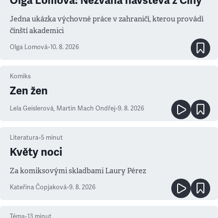
Olga Lomová: Nezvaná návštěva z Číny
Jedna ukázka výchovné práce v zahraničí, kterou provádí
čínští akademici
Olga Lomová
•
10. 8. 2026
Komiks
Zen žen
Lela Geislerová
,
Martin Mach Ondřej
•
9. 8. 2026
Literatura
•
5
minut
Květy noci
Za komiksovými skladbami Laury Pérez
Kateřina Čopjaková
•
9. 8. 2026
Téma
•
13
minut