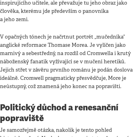
inspirujícího učitele, ale převažuje tu jeho obraz jako
člověka, kterému jde především o panovníka
a jeho zemi.
V opačných tónech je načrtnut portrét „mučedníka“
anglické reformace Thomase Morea. Je vylíčen jako
marnivý a sebestředný, na rozdíl od Cromwella i krutý
náboženský fanatik vyžívající se v mučení heretiků.
Jejich střet v závěru prvního románu je podán doslova
ideálně. Cromwell pragmaticky přesvědčuje, More je
neústupný, což znamená jeho konec na popravišti.
Politický důchod a renesanční
popraviště
Je samozřejmě otázka, nakolik je tento pohled