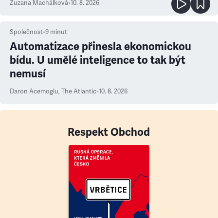
Zuzana Machálková
•
10. 8. 2026
Společnost
•
9
minut
Automatizace přinesla ekonomickou
bídu. U umělé inteligence to tak být
nemusí
Daron Acemoglu
,
The Atlantic
•
10. 8. 2026
Respekt Obchod