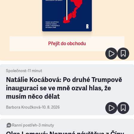
Přejít do obchodu
Společnost
•
11
minut
Natálie Kocábová: Po druhé Trumpově
inauguraci se ve mně ozval hlas, že
musím něco dělat
Barbora Kroužková
•
10. 8. 2026
Ranní postřeh
•
3
minuty