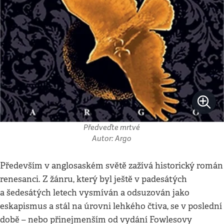
Předveďte mrtvé
Autor: Argo
Především v anglosaském světě zažívá historický román
renesanci. Z žánru, který byl ještě v padesátých
a šedesátých letech vysmíván a odsuzován jako
eskapismus a stál na úrovni lehkého čtiva, se v poslední
době – nebo přinejmenším od vydání Fowlesovy