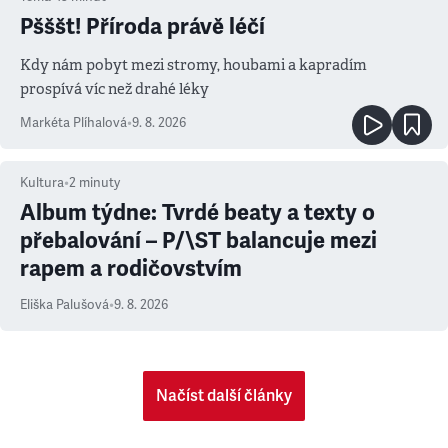
Pšššt! Příroda právě léčí
Kdy nám pobyt mezi stromy, houbami a kapradím
prospívá víc než drahé léky
Markéta Plíhalová
•
9. 8. 2026
Kultura
•
2
minuty
Album týdne: Tvrdé beaty a texty o
přebalování – P/\ST balancuje mezi
rapem a rodičovstvím
Eliška Palušová
•
9. 8. 2026
Načíst další články