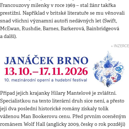
Francouzovy milenky v roce 1969 – stal žánr takřka
prestižní. Například v britské literatuře se mu věnovali
snad všichni významní autoři nedávných let (Swift,
McEwan, Rushdie, Barnes, Barkerová, Bainbridgeová
a další).
↓ INZERCE
Případ jejich krajanky Hilary Mantelové je zvláštní.
Specialistkou na tento literární druh sice není, a přesto
její dva poslední historické romány získaly tolik
váženou Man Bookerovu cenu. Před prvním oceněným
románem Wolf Hall (anglicky 2009, česky o rok později)