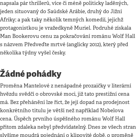
napsala pár thrillerů, více či méně politicky laděných,
jeden situovaný do Saúdské Arábie, druhý do Jižní
Afriky; a pak taky několik temných komedií, jejichž
protagonistkou je vražedkyně Muriel. Podruhé získala
Man Bookerovu cenu za pokračování románu Wolf Hall
s názvem Předveďte mrtvé (anglicky 2012), který před
několika týdny vyšel česky.
Žádné pohádky
Proměna Mantelové z nenápadné prozaičky v literární
hvězdu svědčí o obrovské moci, již tato prestižní cena
má. Bez přehánění lze říct, že její dopad na prodejnost
konkrétního titulu je větší než například Nobelova
cena. Úspěch prvního úspěšného románu Wolf Hall
přitom zdaleka nebyl předvídatelný. Dnes ze všech stran
slyšíme moudrá pojednání o klipovité době, o proměně