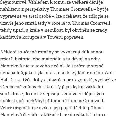
Seymourové. Vzhledem k tomu, že veškeré dění je
nahlíženo z perspektivy Thomase Cromwella – byť je
vyprávěné ve třetí osobě –, lze očekávat, že trilogie se
uzavře jeho smrtí, tedy v roce 1540. Thomas Cromwell
tehdy upadl u krále v nemilost, byl obviněn ze zrady,
kacířství a korupce a v Toweru popraven.
Některé současné romány se vyznačují důkladnou
rešerší historického materiálu a tu dávají na odiv.
Mantelová nic takového nečiní. Její próza je stejně
nenápadná, jako byla ona sama do vydání románu Wolf
Hall. Co se týče doby a hlavních protagonistů, vychází ze
všeobecně známých faktů. Ty jí poskytují základní
souřadnice, do nichž vepisuje svou verzi dějinných
událostí, při nichž byl přítomen Thomas Cromwell.
Velice originální je ovšem její pojetí těchto příhod:
Mantelová čtenáře takříkajíc bere do zákulisí a to, co