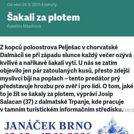
Od věci
•
29. 9. 2013
•
4
minuty
Šakali za plotem
Kateřina Mázdrová
Z kopců poloostrova Pelješac v chorvatské
Dalmácii se při západu slunce každý večer ozývá
kvílivé a naříkavé šakalí vytí. U nás se zatím
objevilo jen pár zatoulaných kusů, přesto zdejší
myslivci bijí na poplach – tento predátor prý
představuje hrozbu pro zvěř i pro lidi. O tom, jaké
to je žít se šakaly za plotem, vypráví Josip
Salacan (37) z dalmatské Trpanje, kde pracuje
v tamním turistickém informačním středisku.
↓ INZERCE