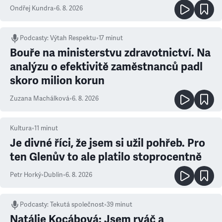
Ondřej Kundra
•
6. 8. 2026
Podcasty
:
Výtah Respektu
•
17 minut
Bouře na ministerstvu zdravotnictví. Na
analýzu o efektivitě zaměstnanců padl
skoro milion korun
Zuzana Machálková
•
6. 8. 2026
Kultura
•
11
minut
Je divné říci, že jsem si užil pohřeb. Pro
ten Glenův to ale platilo stoprocentně
Petr Horký
•
Dublin
•
6. 8. 2026
Podcasty
:
Tekutá společnost
•
39 minut
Natálie Kocábová: Jsem rváč a