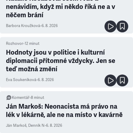
nenávidím, když mi někdo říká ne a v
něčem brání
Barbora Kroužková
•
6. 8. 2026
Rozhovor
•
12
minut
Hodnoty jsou v politice i kulturní
diplomacii přítomné vždycky. Jen se
teď možná změní
Eva Soukeníková
•
6. 8. 2026
Komentář
•
8
minut
Ján Markoš: Neonacista má právo na
lék v lékárně, ale ne na místo v kavárně
Ján Markoš
,
Denník N
•
6. 8. 2026