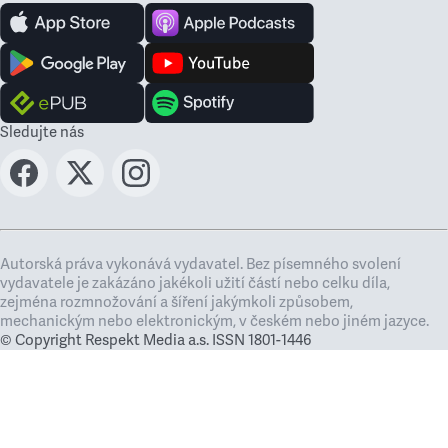
Sledujte nás
Autorská práva vykonává vydavatel. Bez písemného svolení
vydavatele je zakázáno jakékoli užití částí nebo celku díla,
zejména rozmnožování a šíření jakýmkoli způsobem,
mechanickým nebo elektronickým, v českém nebo jiném jazyce.
© Copyright Respekt Media a.s. ISSN 1801-1446