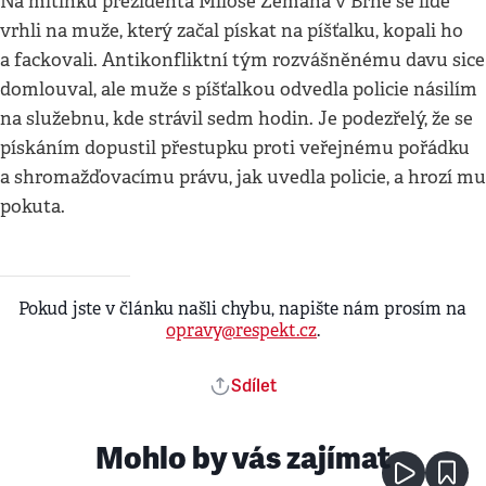
Na mítinku prezidenta Miloše Zemana v Brně se lidé
vrhli na muže, který začal pískat na píšťalku, kopali ho
a fackovali. Antikonfliktní tým rozvášněnému davu sice
domlouval, ale muže s píšťalkou odvedla policie násilím
na služebnu, kde strávil sedm hodin. Je podezřelý, že se
pískáním dopustil přestupku proti veřejnému pořádku
a shromažďovacímu právu, jak uvedla policie, a hrozí mu
pokuta.
Pokud jste v článku našli chybu, napište nám prosím na
opravy@respekt.cz
.
Sdílet
Mohlo by vás zajímat