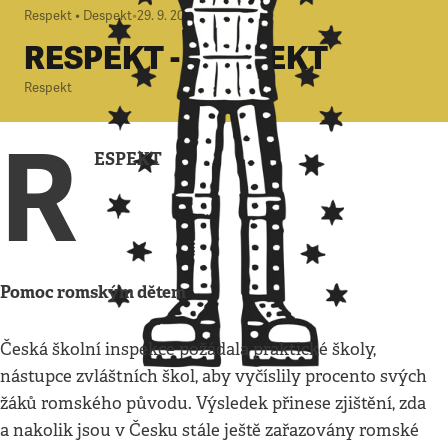
Respekt • Despekt
•
29. 9. 2013
•
1
minuta
RESPEKT - DESPEKT
Respekt
R
ESPEKT
Pomoc romským dětem
Česká školní inspekce požádala praktické školy,
nástupce zvláštních škol, aby vyčíslily procento svých
žáků romského původu. Výsledek přinese zjištění, zda
a nakolik jsou v Česku stále ještě zařazovány romské