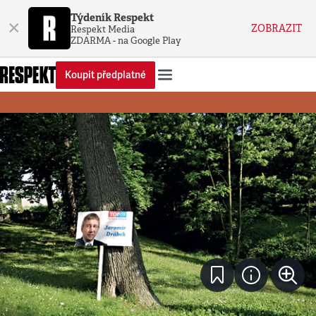
Týdeník Respekt
×
ZOBRAZIT
Respekt Media
ZDARMA - na Google Play
Koupit předplatné