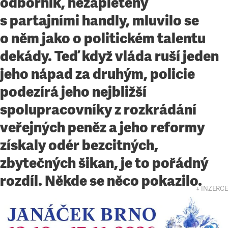
odborník, nezapletený
s partajními handly, mluvilo se
o něm jako o politickém talentu
dekády. Teď když vláda ruší jeden
jeho nápad za druhým, policie
podezírá jeho nejbližší
spolupracovníky z rozkrádání
veřejných peněz a jeho reformy
získaly odér bezcitných,
zbytečných šikan, je to pořádný
rozdíl. Někde se něco pokazilo.
↓ INZERCE