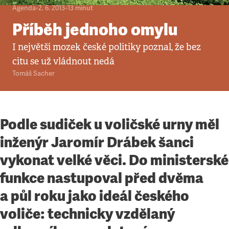
Agenda
•
2. 6. 2013
•
13
minut
Příběh jednoho omylu
I největší mozek české politiky poznal, že bez
citu se už vládnout nedá
Tomáš Sacher
Podle sudiček u voličské urny měl
inženýr Jaromír Drábek šanci
vykonat velké věci. Do ministerské
funkce nastupoval před dvěma
a půl roku jako ideál českého
voliče: technicky vzdělaný