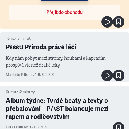
Přejít do obchodu
Téma
•
13
minut
Pšššt! Příroda právě léčí
Kdy nám pobyt mezi stromy, houbami a kapradím
prospívá víc než drahé léky
Markéta Plíhalová
•
9. 8. 2026
Kultura
•
2
minuty
Album týdne: Tvrdé beaty a texty o
přebalování – P/\ST balancuje mezi
rapem a rodičovstvím
Eliška Palušová
•
9. 8. 2026