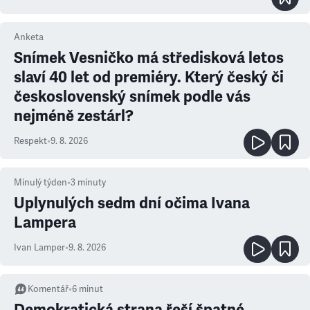
Anketa
Snímek Vesničko má středisková letos
slaví 40 let od premiéry. Který český či
československý snímek podle vás
nejméně zestárl?
Respekt
•
9. 8. 2026
Minulý týden
•
3
minuty
Uplynulých sedm dní očima Ivana
Lampera
Ivan Lamper
•
9. 8. 2026
Komentář
•
6
minut
Demokratická strana řeší špatné