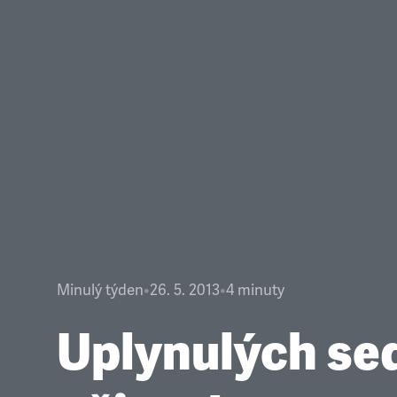
Minulý týden
•
26. 5. 2013
•
4
minuty
Uplynulých se