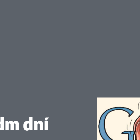
dm dní