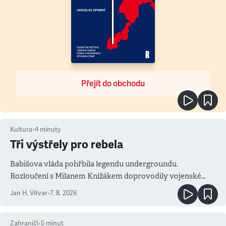
Přejít do obchodu
Kultura
•
4
minuty
Tři výstřely pro rebela
Babišova vláda pohřbila legendu undergroundu.
Rozloučení s Milanem Knížákem doprovodily vojenské
salvy i kritika pokrokářů
Jan H. Vitvar
•
7. 8. 2026
Zahraničí
•
5
minut