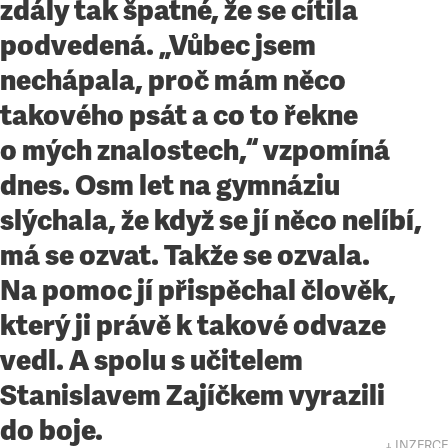
zdály tak špatné, že se cítila
podvedená. „Vůbec jsem
nechápala, proč mám něco
takového psát a co to řekne
o mých znalostech,“ vzpomíná
dnes. Osm let na gymnáziu
slýchala, že když se jí něco nelíbí,
má se ozvat. Takže se ozvala.
Na pomoc jí přispěchal člověk,
který ji právě k takové odvaze
vedl. A spolu s učitelem
Stanislavem Zajíčkem vyrazili
do boje.
↓ INZERCE