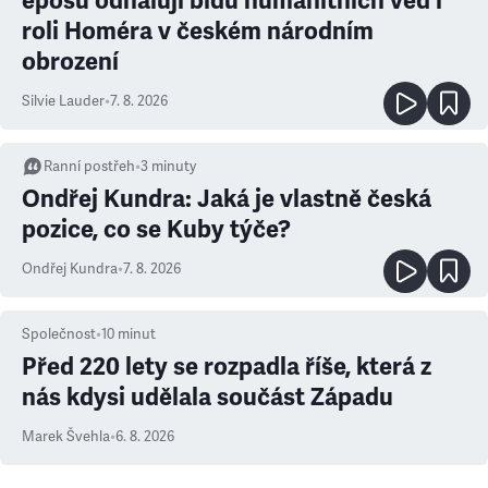
eposu odhalují bídu humanitních věd i
roli Homéra v českém národním
obrození
Silvie Lauder
•
7. 8. 2026
Ranní postřeh
•
3
minuty
Ondřej Kundra: Jaká je vlastně česká
pozice, co se Kuby týče?
Ondřej Kundra
•
7. 8. 2026
Společnost
•
10
minut
Před 220 lety se rozpadla říše, která z
nás kdysi udělala součást Západu
Marek Švehla
•
6. 8. 2026