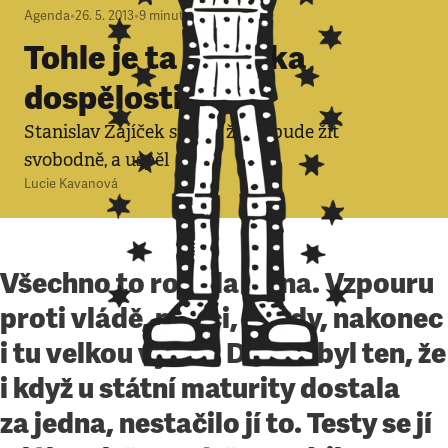
Agenda
•
26. 5. 2013
•
9
minut
Tohle je ta zkouška
dospělosti?
Stanislav Zajíček si řekl, že už bude žít
svobodně, a uspěl
Lucie Kavanová
Všechno to rozjela Dana. Vzpouru
proti vládě, petici, soudy, nakonec
i tu velkou výhru. Důvod byl ten, že
i když u státní maturity dostala
za jedna, nestačilo jí to. Testy se jí