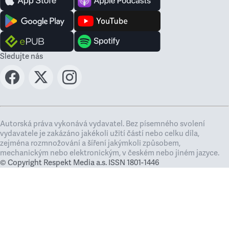
Sledujte nás
Autorská práva vykonává vydavatel. Bez písemného svolení
vydavatele je zakázáno jakékoli užití částí nebo celku díla,
zejména rozmnožování a šíření jakýmkoli způsobem,
mechanickým nebo elektronickým, v českém nebo jiném jazyce.
© Copyright Respekt Media a.s. ISSN 1801-1446