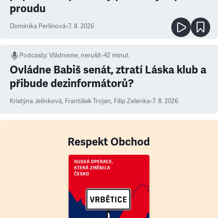
proudu
Dominika Perlínová
•
7. 8. 2026
Podcasty
:
Vládneme, nerušit
•
42 minut
Ovládne Babiš senát, ztratí Láska klub a
přibude dezinformátorů?
Kristýna Jelínková
,
František Trojan
,
Filip Zelenka
•
7. 8. 2026
Respekt Obchod