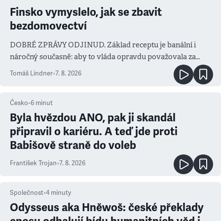
Finsko vymyslelo, jak se zbavit
bezdomovectví
DOBRÉ ZPRÁVY ODJINUD. Základ receptu je banální i
náročný současně: aby to vláda opravdu považovala za
prioritu
Tomáš Lindner
•
7. 8. 2026
Česko
•
6
minut
Byla hvězdou ANO, pak ji skandál
připravil o kariéru. A teď jde proti
Babišově straně do voleb
František Trojan
•
7. 8. 2026
Společnost
•
4
minuty
Odysseus aka Hněwoš: české překlady