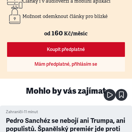
Články i v audioverzi a mobilní aplikaci
Možnost odemknout články pro blízké
160
od
Kč/měsíc
Koupit předplatné
Mám předplatné, přihlásím se
Mohlo by vás zajímat
Zahraničí
•
11
minut
Pedro Sanchéz se nebojí ani Trumpa, ani
populistů. Španělský premiér jde proti