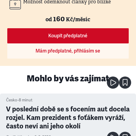
Možnost odemknout články pro blízké
160
od
Kč/měsíc
Koupit předplatné
Mám předplatné, přihlásím se
Mohlo by vás zajímat
Česko
•
8
minut
V poslední době se s focením aut docela
rozjel. Kam prezident s foťákem vyráží,
často neví ani jeho okolí