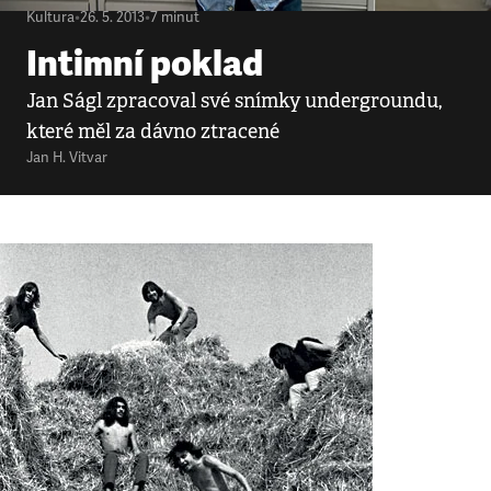
Kultura
•
26. 5. 2013
•
7
minut
Intimní poklad
Jan Ságl zpracoval své snímky undergroundu,
které měl za dávno ztracené
Jan H. Vitvar