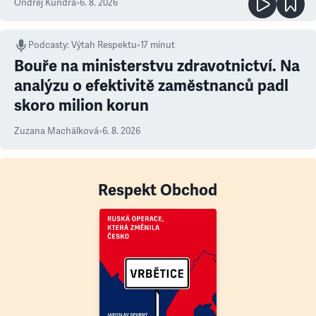
Ondřej Kundra
•
6. 8. 2026
Podcasty
:
Výtah Respektu
•
17 minut
Bouře na ministerstvu zdravotnictví. Na
analýzu o efektivitě zaměstnanců padl
skoro milion korun
Zuzana Machálková
•
6. 8. 2026
Respekt Obchod