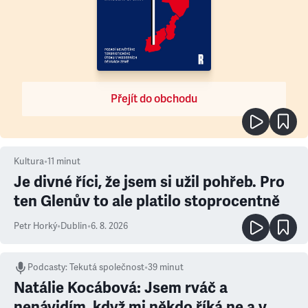
Přejít do obchodu
Kultura
•
11
minut
Je divné říci, že jsem si užil pohřeb. Pro
ten Glenův to ale platilo stoprocentně
Petr Horký
•
Dublin
•
6. 8. 2026
Podcasty
:
Tekutá společnost
•
39 minut
Natálie Kocábová: Jsem rváč a
nenávidím, když mi někdo říká ne a v