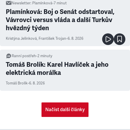
Newsletter
:
Plamínková
•
7
minut
Plamínková: Boj o Senát odstartoval,
Vávrovci versus vláda a další Turkův
hvězdný týden
Kristýna Jelínková
,
František Trojan
•
6. 8. 2026
Ranní postřeh
•
2
minuty
Tomáš Brolík: Karel Havlíček a jeho
elektrická morálka
Tomáš Brolík
•
6. 8. 2026
Načíst další články