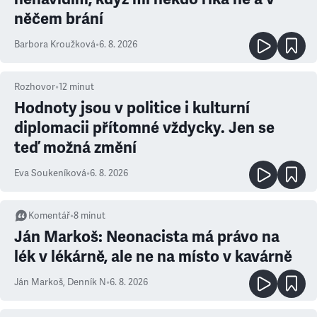
něčem brání
Barbora Kroužková
•
6. 8. 2026
Rozhovor
•
12
minut
Hodnoty jsou v politice i kulturní
diplomacii přítomné vždycky. Jen se
teď možná změní
Eva Soukeníková
•
6. 8. 2026
Komentář
•
8
minut
Ján Markoš: Neonacista má právo na
lék v lékárně, ale ne na místo v kavárně
Ján Markoš
,
Denník N
•
6. 8. 2026