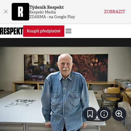
Týdeník Respekt
×
ZOBRAZIT
Respekt Media
ZDARMA - na Google Play
Koupit předplatné