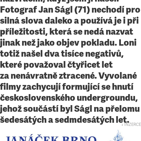
Fotograf Jan Ságl (71) nechodí pro
silná slova daleko a používá je i při
příležitosti, která se nedá nazvat
jinak než jako objev pokladu. Loni
totiž našel dva tisíce negativů,
které považoval čtyřicet let
za nenávratně ztracené. Vyvolané
filmy zachycují formující se hnutí
československého undergroundu,
jehož součástí byl Ságl na přelomu
šedesátých a sedmdesátých let.
↓ INZERCE