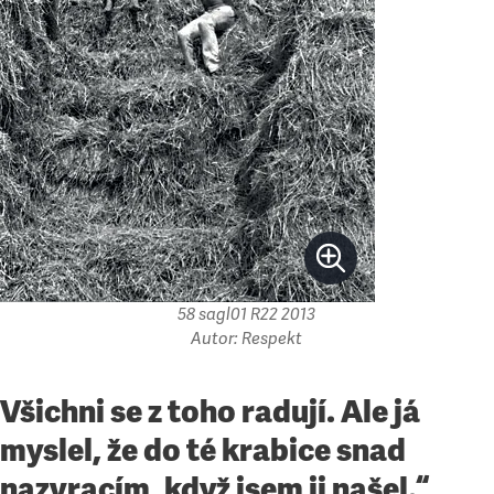
58 sagl01 R22 2013
Autor: Respekt
Všichni se z toho radují. Ale já
myslel, že do té krabice snad
nazvracím, když jsem ji našel.“