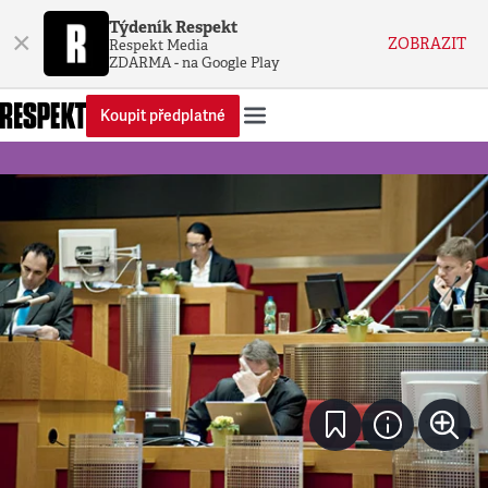
Týdeník Respekt
×
ZOBRAZIT
Respekt Media
ZDARMA - na Google Play
Koupit předplatné