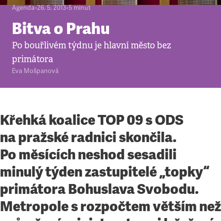
Agenda
•
26. 5. 2013
•
5
minut
Bitva o Prahu
Po bouřlivém týdnu je hlavní město bez
primátora
Eva Mošpanová
Křehká koalice TOP 09 s ODS
na pražské radnici skončila.
Po měsících neshod sesadili
minulý týden zastupitelé „topky“
primátora Bohuslava Svobodu.
Metropole s rozpočtem větším než