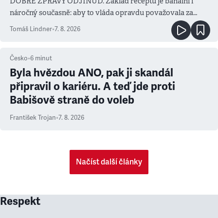
DOBRÉ ZPRÁVY ODJINUD. Základ receptu je banální i
náročný současně: aby to vláda opravdu považovala za
prioritu
Tomáš Lindner
•
7. 8. 2026
Česko
•
6
minut
Byla hvězdou ANO, pak ji skandál
připravil o kariéru. A teď jde proti
Babišově straně do voleb
František Trojan
•
7. 8. 2026
Načíst další články
Respekt