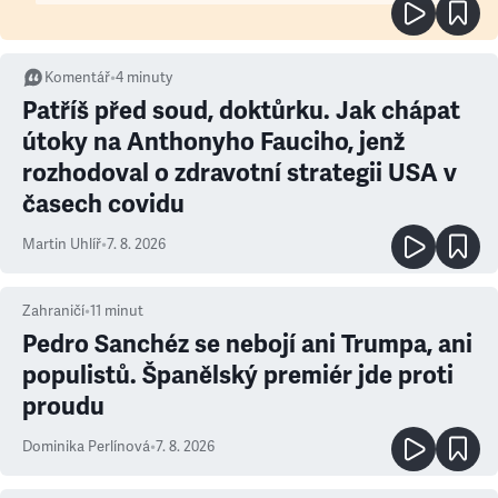
Komentář
•
4
minuty
Patříš před soud, doktůrku. Jak chápat
útoky na Anthonyho Fauciho, jenž
rozhodoval o zdravotní strategii USA v
časech covidu
Martin Uhlíř
•
7. 8. 2026
Zahraničí
•
11
minut
Pedro Sanchéz se nebojí ani Trumpa, ani
populistů. Španělský premiér jde proti
proudu
Dominika Perlínová
•
7. 8. 2026