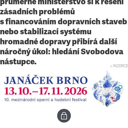
průměrné ministerstvo si k řešení
zásadních problémů
s financováním dopravních staveb
nebo stabilizací systému
hromadné dopravy přibírá další
náročný úkol: hledání Svobodova
nástupce.
↓ INZERCE