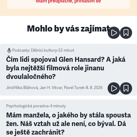
Mám předplatné, přihlásím se
Mohlo by vás zajímat
Podcasty
:
Dělníci kultury
•
52 minut
Čím lidi spojoval Glen Hansard? A jaká
byla nejtěžší filmová role jinanu
dvoulaločného?
Jindřiška Bláhová
,
Jan H. Vitvar
,
Pavel Turek
•
8. 8. 2026
Psychologická poradna
•
4
minuty
Mám manžela, o jakého by stála spousta
žen. Náš vztah už ale není, co býval. Dá
se ještě zachránit?