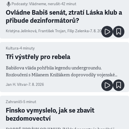
Podcasty
:
Vládneme, nerušit
•
42 minut
Ovládne Babiš senát, ztratí Láska klub a
přibude dezinformátorů?
Kristýna Jelínková
,
František Trojan
,
Filip Zelenka
•
7. 8. 2026
Kultura
•
4
minuty
Tři výstřely pro rebela
Babišova vláda pohřbila legendu undergroundu.
Rozloučení s Milanem Knížákem doprovodily vojenské
salvy i kritika pokrokářů
Jan H. Vitvar
•
7. 8. 2026
Zahraničí
•
5
minut
Finsko vymyslelo, jak se zbavit
bezdomovectví