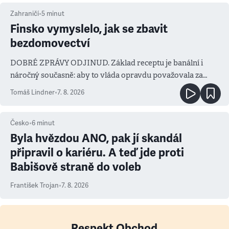
Zahraničí
•
5
minut
Finsko vymyslelo, jak se zbavit
bezdomovectví
DOBRÉ ZPRÁVY ODJINUD. Základ receptu je banální i
náročný současně: aby to vláda opravdu považovala za
prioritu
Tomáš Lindner
•
7. 8. 2026
Česko
•
6
minut
Byla hvězdou ANO, pak jí skandál
připravil o kariéru. A teď jde proti
Babišově straně do voleb
František Trojan
•
7. 8. 2026
Respekt Obchod