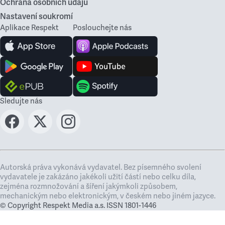
Ochrana osobních údajů
Nastavení soukromí
Aplikace Respekt
Poslouchejte nás
Sledujte nás
Autorská práva vykonává vydavatel. Bez písemného svolení
vydavatele je zakázáno jakékoli užití částí nebo celku díla,
zejména rozmnožování a šíření jakýmkoli způsobem,
mechanickým nebo elektronickým, v českém nebo jiném jazyce.
© Copyright Respekt Media a.s. ISSN 1801-1446