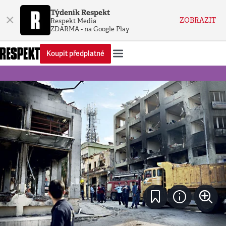
Týdeník Respekt
×
ZOBRAZIT
Respekt Media
ZDARMA - na Google Play
Koupit předplatné