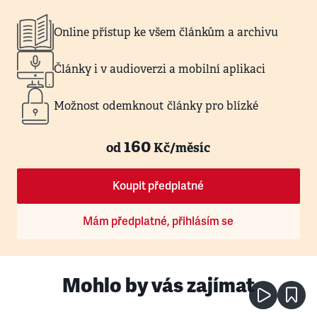
Online přístup ke všem článkům a archivu
Články i v audioverzi a mobilní aplikaci
Možnost odemknout články pro blízké
160
od
Kč/měsíc
Koupit předplatné
Mám předplatné, přihlásím se
Mohlo by vás zajímat