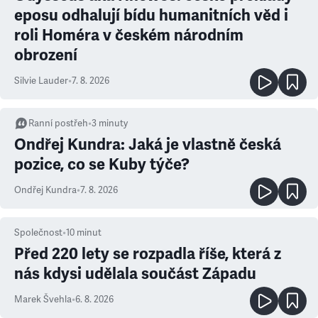
eposu odhalují bídu humanitních věd i
roli Homéra v českém národním
obrození
Silvie Lauder
•
7. 8. 2026
Ranní postřeh
•
3
minuty
Ondřej Kundra: Jaká je vlastně česká
pozice, co se Kuby týče?
Ondřej Kundra
•
7. 8. 2026
Společnost
•
10
minut
Před 220 lety se rozpadla říše, která z
nás kdysi udělala součást Západu
Marek Švehla
•
6. 8. 2026