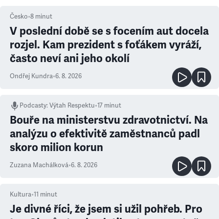
Česko
•
8
minut
V poslední době se s focením aut docela
rozjel. Kam prezident s foťákem vyráží,
často neví ani jeho okolí
Ondřej Kundra
•
6. 8. 2026
Podcasty
:
Výtah Respektu
•
17 minut
Bouře na ministerstvu zdravotnictví. Na
analýzu o efektivitě zaměstnanců padl
skoro milion korun
Zuzana Machálková
•
6. 8. 2026
Kultura
•
11
minut
Je divné říci, že jsem si užil pohřeb. Pro