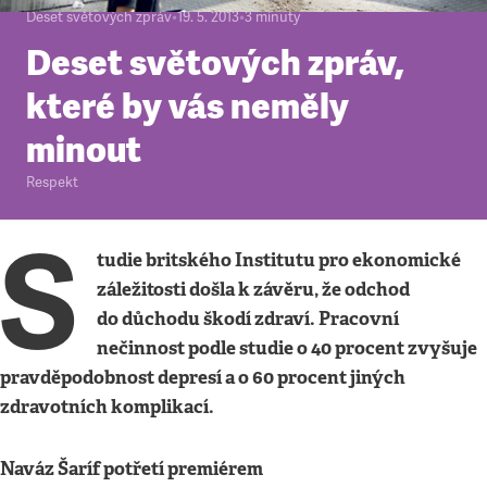
Deset světových zpráv
•
19. 5. 2013
•
3
minuty
Deset světových zpráv,
které by vás neměly
minout
Respekt
S
tudie britského Institutu pro ekonomické
záležitosti došla k závěru, že odchod
do důchodu škodí zdraví. Pracovní
nečinnost podle studie o 40 procent zvyšuje
pravděpodobnost depresí a o 60 procent jiných
zdravotních komplikací.
Naváz Šaríf potřetí premiérem