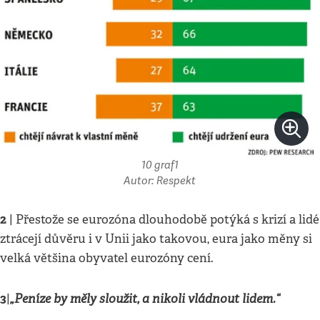
10 graf1
Autor: Respekt
2
| Přestože se eurozóna dlouhodobě potýká s krizí a lidé
ztrácejí důvěru i v Unii jako takovou, eura jako měny si
velká většina obyvatel eurozóny cení.
3
„Peníze by měly sloužit, a nikoli vládnout lidem.“
|