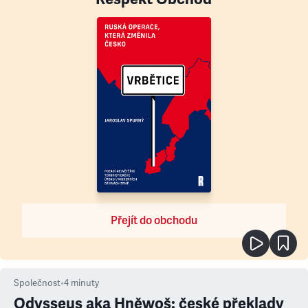
Přejít do obchodu
Společnost
•
4
minuty
Odysseus aka Hněwoš: české překlady