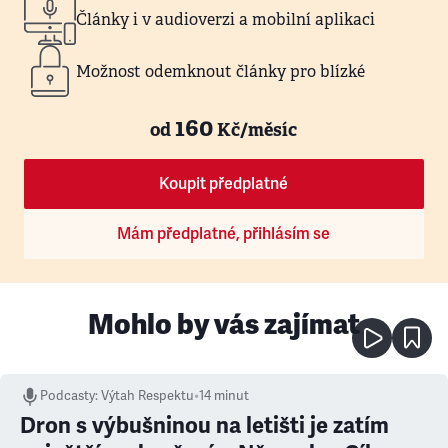
Články i v audioverzi a mobilní aplikaci
Možnost odemknout články pro blízké
160
od
Kč/měsíc
Koupit předplatné
Mám předplatné, přihlásím se
Mohlo by vás zajímat
Podcasty
:
Výtah Respektu
•
14 minut
Dron s výbušninou na letišti je zatím