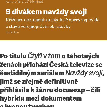
Kultura
•
12. 5. 2013
•
5
minut
S divákem navždy svoji
Kříženec dokumentu a mýdlové opery vypovídá
o stavu veřejnoprávní obrazovky
Kamil Fila
Po titulu
o těhotných
Čtyři v tom
ženách přichází Česká televize se
šestidílným seriálem
,
Navždy svoji
jímž se zřejmě definitivně
přihlásila k žánru docusoap – čili
hybridu mezi dokumentem
a hranou tvorbou.