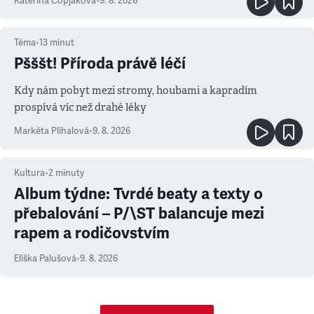
Kateřina Čopjaková
•
9. 8. 2026
Téma
•
13
minut
Pšššt! Příroda právě léčí
Kdy nám pobyt mezi stromy, houbami a kapradím
prospívá víc než drahé léky
Markéta Plíhalová
•
9. 8. 2026
Kultura
•
2
minuty
Album týdne: Tvrdé beaty a texty o
přebalování – P/\ST balancuje mezi
rapem a rodičovstvím
Eliška Palušová
•
9. 8. 2026