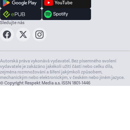
Sledujte nás
Autorská práva vykonává vydavatel. Bez písemného svolení
vydavatele je zakázáno jakékoli užití částí nebo celku díla,
zejména rozmnožování a šíření jakýmkoli způsobem,
mechanickým nebo elektronickým, v českém nebo jiném jazyce.
© Copyright Respekt Media a.s. ISSN 1801-1446