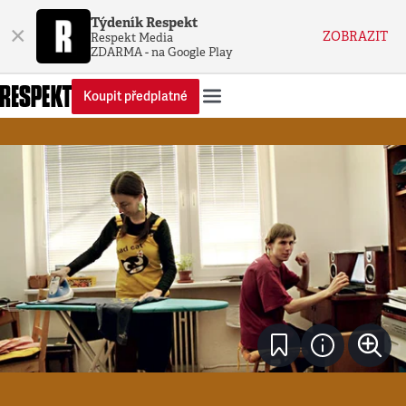
Týdeník Respekt
×
ZOBRAZIT
Respekt Media
ZDARMA - na Google Play
Koupit předplatné