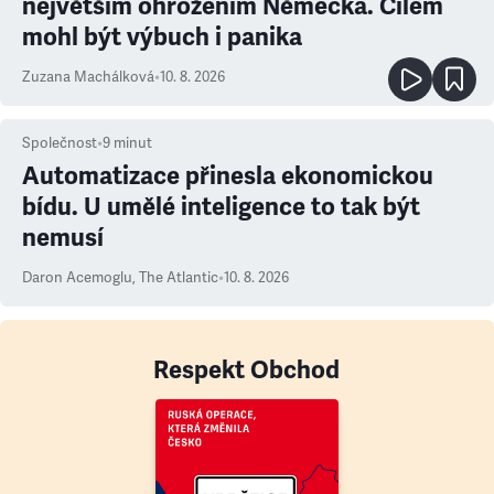
největším ohrožením Německa. Cílem
mohl být výbuch i panika
Zuzana Machálková
•
10. 8. 2026
Společnost
•
9
minut
Automatizace přinesla ekonomickou
bídu. U umělé inteligence to tak být
nemusí
Daron Acemoglu
,
The Atlantic
•
10. 8. 2026
Respekt Obchod