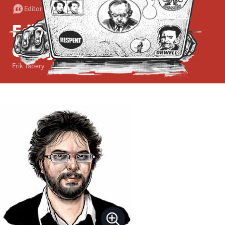
Editorial
•
7. 4. 2013
•
3
minuty
Editorial: Český Abú
Ghrajb
Erik Tabery