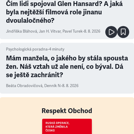
Čím lidi spojoval Glen Hansard? A jaká
byla nejtěžší filmová role jinanu
dvoulaločného?
Jindřiška Bláhová
,
Jan H. Vitvar
,
Pavel Turek
•
8. 8. 2026
Psychologická poradna
•
4
minuty
Mám manžela, o jakého by stála spousta
žen. Náš vztah už ale není, co býval. Dá
se ještě zachránit?
Beáta Obradovičová
,
Denník N
•
8. 8. 2026
Respekt Obchod