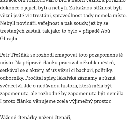
situace, oni rozhodovali o bití a nebití vězňů, a potažmo
dokonce o jejich bytí a nebytí. Za každou stížnost byli
vězni ještě víc trestáni, spravedlnost tady neměla místo.
Nebyli novináři, veřejnost a pak soudy, jež by se
trestaných zastali, tak jako to bylo v případě Abú
Ghrajbu.
Petr Třešňák se rozhodl zmapovat toto pozapomenuté
místo. Na přípravě článku pracoval několik měsíců,
setkával se s aktéry, ať už vězni či bachaři, politiky,
odborníky. Pročítal spisy, lékařské záznamy a různá
svědectví. Jde o nedávnou historii, která měla být
zapomenuta, ale rozhodně by zapomenuta být neměla.
I proto článku věnujeme zcela výjimečný prostor.
Vážené čtenářky, vážení čtenáři,