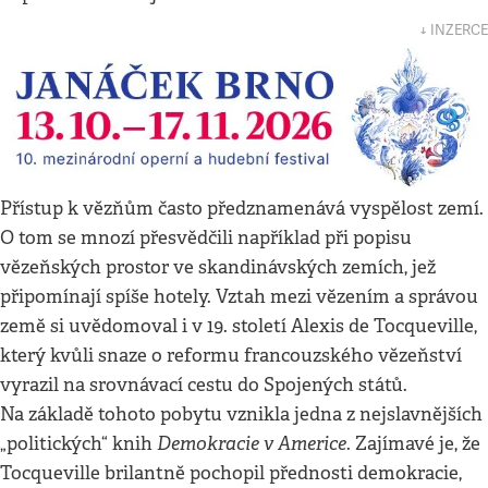
↓ INZERCE
Přístup k vězňům často předznamenává vyspělost zemí.
O tom se mnozí přesvědčili například při popisu
vězeňských prostor ve skandinávských zemích, jež
připomínají spíše hotely. Vztah mezi vězením a správou
země si uvědomoval i v 19. století Alexis de Tocqueville,
který kvůli snaze o reformu francouzského vězeňství
vyrazil na srovnávací cestu do Spojených států.
Na základě tohoto pobytu vznikla jedna z nejslavnějších
Demokracie v Americe
„politických“ knih
. Zajímavé je, že
Tocqueville brilantně pochopil přednosti demokracie,