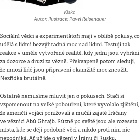
Kiska
Autor: ilustrace: Pavel Reisenauer
Sociální vědci a experimentátoři mají v oblibě pokusy, co
udělá s lidmi bezvýhradná moc nad lidmi. Testují tak
reakce v uměle vytvořené realitě, kdy jedni jsou vybráni
za dozorce a druzí za vězně. Překvapeně potom sledují,
že mnozí lidé jsou připraveni okamžitě moc zneužít.
Nezřídka brutálně.
Ostatně nemusíme mluvit jen o pokusech. Stačí si
vzpomenout na velké pobouření, které vyvolalo zjištění,
že američtí vojáci ponižovali a mučili zajaté Iráčany
ve věznici Abú Ghrajb. Různě po světě jsou ale rozeseta
místa, kde se dějí podobné věci a nikdo proti nim nic
nepodniká. Ať už jde o vězení v Íránu či Rusku.