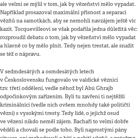
ale velmi se mýlil v tom, jak by vězeňství mělo vypadat.
Například prosazoval maximální přísnost a separaci
vězňů na samotkách, aby se nemohli navzájem ještě víc
kazit. Tocquevilleovi se však podařila jedna důležitá věc:
rozproudil debatu o tom, jak by vězeňství mělo vypadat
a hlavně co by mělo plnit. Tedy nejen trestat, ale snažit
se též o nápravu.
V sedmdesátých a osmdesátých letech
v Československu fungovalo ve valdické věznici
tzv. třetí oddělení, vedle něhož byl Abú Ghrajb
odpočinkovým zařízením. Byli tu zavřeni ti nejtěžší
kriminálníci (vedle nich ovšem mnohdy také političtí
vězni) s vysokými tresty. Tedy lidé, o jejichž osud
ve vězení nikdo neměl zájem. Bachaři to velmi dobře
věděli a chovali se podle toho. Byli naprostými pány