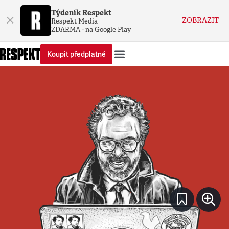
Týdeník Respekt
×
ZOBRAZIT
Respekt Media
ZDARMA - na Google Play
Koupit předplatné