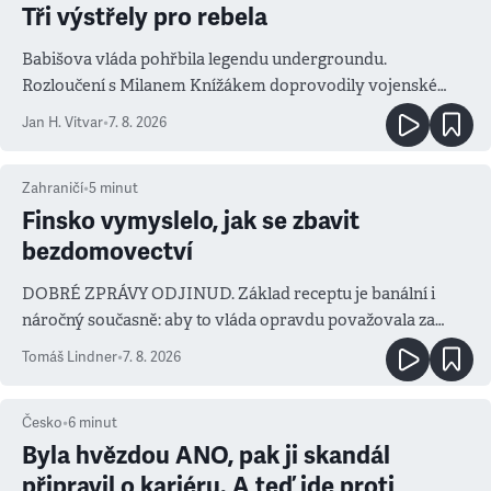
Tři výstřely pro rebela
Babišova vláda pohřbila legendu undergroundu.
Rozloučení s Milanem Knížákem doprovodily vojenské
salvy i kritika pokrokářů
Jan H. Vitvar
•
7. 8. 2026
Zahraničí
•
5
minut
Finsko vymyslelo, jak se zbavit
bezdomovectví
DOBRÉ ZPRÁVY ODJINUD. Základ receptu je banální i
náročný současně: aby to vláda opravdu považovala za
prioritu
Tomáš Lindner
•
7. 8. 2026
Česko
•
6
minut
Byla hvězdou ANO, pak ji skandál
připravil o kariéru. A teď jde proti