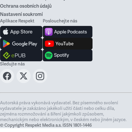
Ochrana osobních údajů
Nastavení soukromí
Aplikace Respekt
Poslouchejte nás
Sledujte nás
Autorská práva vykonává vydavatel. Bez písemného svolení
vydavatele je zakázáno jakékoli užití částí nebo celku díla,
zejména rozmnožování a šíření jakýmkoli způsobem,
mechanickým nebo elektronickým, v českém nebo jiném jazyce.
© Copyright Respekt Media a.s. ISSN 1801-1446