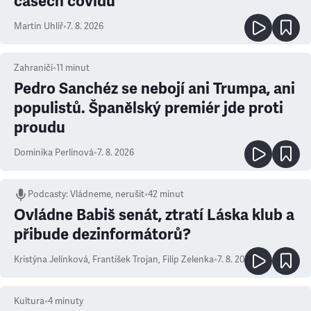
časech covidu
Martin Uhlíř
•
7. 8. 2026
Zahraničí
•
11
minut
Pedro Sanchéz se nebojí ani Trumpa, ani
populistů. Španělský premiér jde proti
proudu
Dominika Perlínová
•
7. 8. 2026
Podcasty
:
Vládneme, nerušit
•
42 minut
Ovládne Babiš senát, ztratí Láska klub a
přibude dezinformátorů?
Kristýna Jelínková
,
František Trojan
,
Filip Zelenka
•
7. 8. 2026
Kultura
•
4
minuty