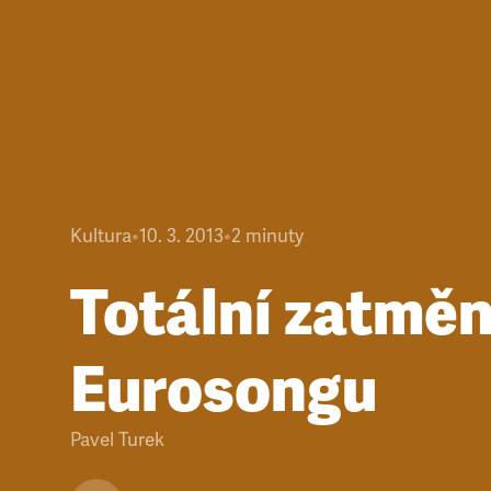
Kultura
•
10. 3. 2013
•
2
minuty
Totální zatměn
Eurosongu
Pavel Turek