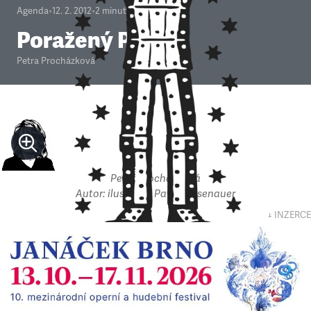
Agenda
•
12. 2. 2012
•
2
minuty
Poražený Putin
Petra Procházková
Petra Procházková
Autor: ilustrace: Pavel Reisenauer
↓ INZERCE