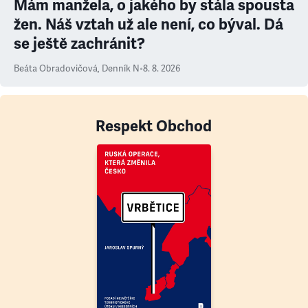
Mám manžela, o jakého by stála spousta
žen. Náš vztah už ale není, co býval. Dá
se ještě zachránit?
Beáta Obradovičová
,
Denník N
•
8. 8. 2026
Respekt Obchod