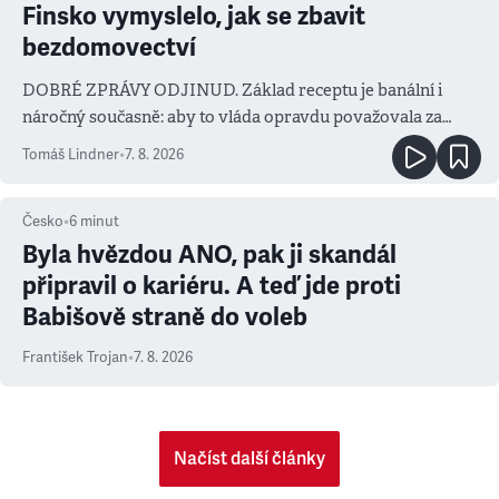
Finsko vymyslelo, jak se zbavit
bezdomovectví
DOBRÉ ZPRÁVY ODJINUD. Základ receptu je banální i
náročný současně: aby to vláda opravdu považovala za
prioritu
Tomáš Lindner
•
7. 8. 2026
Česko
•
6
minut
Byla hvězdou ANO, pak ji skandál
připravil o kariéru. A teď jde proti
Babišově straně do voleb
František Trojan
•
7. 8. 2026
Načíst další články