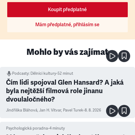
Koupit předplatné
Mám předplatné, přihlásím se
Mohlo by vás zajímat
Podcasty
:
Dělníci kultury
•
52 minut
Čím lidi spojoval Glen Hansard? A jaká
byla nejtěžší filmová role jinanu
dvoulaločného?
Jindřiška Bláhová
,
Jan H. Vitvar
,
Pavel Turek
•
8. 8. 2026
Psychologická poradna
•
4
minuty