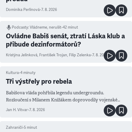
Dominika Perlínová
•
7. 8. 2026
Podcasty
:
Vládneme, nerušit
•
42 minut
Ovládne Babiš senát, ztratí Láska klub a
přibude dezinformátorů?
Kristýna Jelínková
,
František Trojan
,
Filip Zelenka
•
7. 8. 2026
Kultura
•
4
minuty
Tři výstřely pro rebela
Babišova vláda pohřbila legendu undergroundu.
Rozloučení s Milanem Knížákem doprovodily vojenské
salvy i kritika pokrokářů
Jan H. Vitvar
•
7. 8. 2026
Zahraničí
•
5
minut