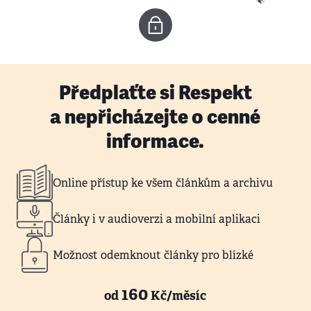
Předplaťte si Respekt
a nepřicházejte o cenné
informace.
Online přístup ke všem článkům a archivu
Články i v audioverzi a mobilní aplikaci
Možnost odemknout články pro blízké
160
od
Kč/měsíc