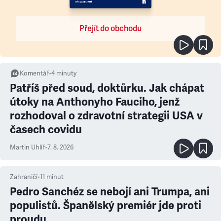
Přejít do obchodu
Komentář
•
4
minuty
Patříš před soud, doktůrku. Jak chápat
útoky na Anthonyho Fauciho, jenž
rozhodoval o zdravotní strategii USA v
časech covidu
Martin Uhlíř
•
7. 8. 2026
Zahraničí
•
11
minut
Pedro Sanchéz se nebojí ani Trumpa, ani
populistů. Španělský premiér jde proti
proudu