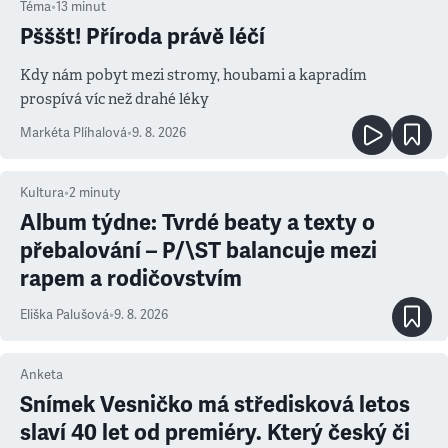
Téma
•
13
minut
Pšššt! Příroda právě léčí
Kdy nám pobyt mezi stromy, houbami a kapradím
prospívá víc než drahé léky
Markéta Plíhalová
•
9. 8. 2026
Kultura
•
2
minuty
Album týdne: Tvrdé beaty a texty o
přebalování – P/\ST balancuje mezi
rapem a rodičovstvím
Eliška Palušová
•
9. 8. 2026
Anketa
Snímek Vesničko má středisková letos
slaví 40 let od premiéry. Který český či