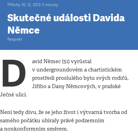
Přílohy
•
16. 12. 2012
•
2
minuty
Skutečné události Davida
Němce
Respekt
D
avid Němec (51) vyrůstal
v undergroundovém a chartistickém
prostředí proslulého bytu svých rodičů,
Jiřího a Dany Němcových, v pražské
Ječné ulici.
Není tedy divu, že se jeho život i výtvarná tvorba od
samého počátku ubíraly právě podzemním
a nonkonformním směrem.