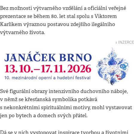
Bez možnosti výtvarného vzdělání a oficiální veřejné
prezentace se během 80. let stal spolu s Viktorem
Karlíkem výraznou postavou zdejšího ilegálního
výtvarného života.
↓ INZERCE
Své figurální obrazy intenzivního duchovního náboje,
v němž se křesťanská symbolika potkává
s nekonkrétními spirituálními motivy, mohl vystavovat
jen po bytech a domech svých přátel.
Dá se v nich vystopovat inspirace tvorbou a životními