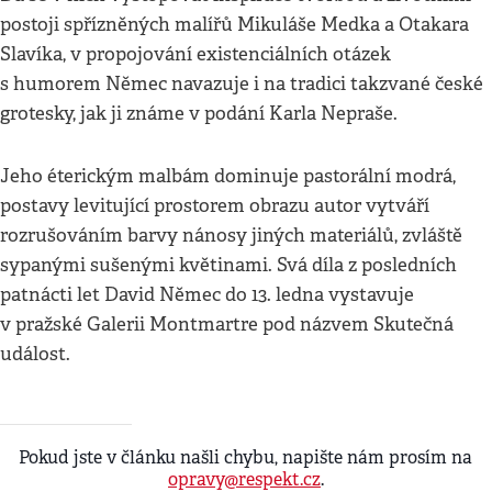
postoji spřízněných malířů Mikuláše Medka a Otakara
Slavíka, v propojování existenciálních otázek
s humorem Němec navazuje i na tradici takzvané české
grotesky, jak ji známe v podání Karla Nepraše.
Jeho éterickým malbám dominuje pastorální modrá,
postavy levitující prostorem obrazu autor vytváří
rozrušováním barvy nánosy jiných materiálů, zvláště
sypanými sušenými květinami. Svá díla z posledních
patnácti let David Němec do 13. ledna vystavuje
v pražské Galerii Montmartre pod názvem Skutečná
událost.
Pokud jste v článku našli chybu, napište nám prosím na
opravy@respekt.cz
.