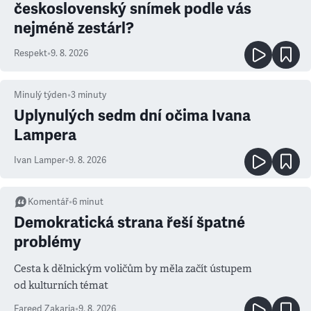
československý snímek podle vás
nejméně zestárl?
Respekt
•
9. 8. 2026
Minulý týden
•
3
minuty
Uplynulých sedm dní očima Ivana
Lampera
Ivan Lamper
•
9. 8. 2026
Komentář
•
6
minut
Demokratická strana řeší špatné
problémy
Cesta k dělnickým voličům by měla začít ústupem
od kulturních témat
Fareed Zakaria
•
9. 8. 2026