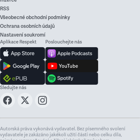
Inzerce
RSS
Všeobecné obchodní podmínky
Ochrana osobních údajů
Nastavení soukromí
Aplikace Respekt
Poslouchejte nás
Sledujte nás
Autorská práva vykonává vydavatel. Bez písemného svolení
vydavatele je zakázáno jakékoli užití částí nebo celku díla,