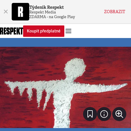
Týdeník Respekt
×
ZOBRAZIT
Respekt Media
ZDARMA - na Google Play
Koupit předplatné