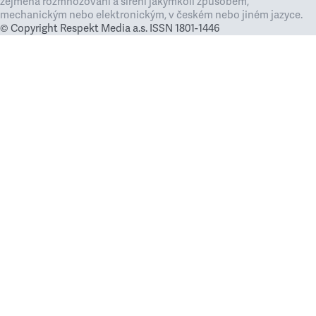
zejména rozmnožování a šíření jakýmkoli způsobem,
mechanickým nebo elektronickým, v českém nebo jiném jazyce.
© Copyright Respekt Media a.s. ISSN 1801-1446