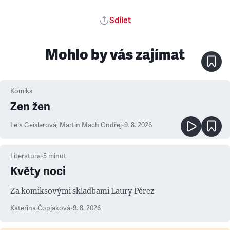
Sdílet
Mohlo by vás zajímat
Komiks
Zen žen
Lela Geislerová
,
Martin Mach Ondřej
•
9. 8. 2026
Literatura
•
5
minut
Květy noci
Za komiksovými skladbami Laury Pérez
Kateřina Čopjaková
•
9. 8. 2026