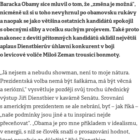
Baracka Obamy sice mluvil o tom, že „změna je možná“,
nicméně už si u toho nevyhrnul po obamovsku rukávy
a naopak se jako většina ostatních kandidátů spokojil
s obecnými sliby a vcelku suchým projevem. Také proto
nakonec z devíti přítomných kandidátů sklidil největší
aplaus Dienstbierův úhlavní konkurent v boji
o levicové voliče Miloš Zeman trousící bonmoty.
„Já nejsem a nebudu showman, není to moje nátura.
Prezidentská volba nemá být šaškárna, má být věcná
a seriózní,“ vysvětluje později svůj trochu úřednický
výstup Jiří Dienstbier v kavárně Senátu. Srovnání
s americkým prezidentem se ale nebrání, byť – jak říká –
„naše podmínky jsou jiné a tu inspiraci nejde
přeceňovat“. „Obama je pro mne příkladem v idealismu,
v energii, s níž se člověk snaží o prosazování hodnot,