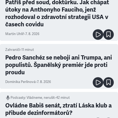
Patříš před soud, doktůrku. Jak chápat
útoky na Anthonyho Fauciho, jenž
rozhodoval o zdravotní strategii USA v
časech covidu
Martin Uhlíř
•
7. 8. 2026
Zahraničí
•
11
minut
Pedro Sanchéz se nebojí ani Trumpa, ani
populistů. Španělský premiér jde proti
proudu
Dominika Perlínová
•
7. 8. 2026
Podcasty
:
Vládneme, nerušit
•
42 minut
Ovládne Babiš senát, ztratí Láska klub a
přibude dezinformátorů?