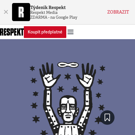
Týdeník Respekt
×
ZOBRAZIT
Respekt Media
ZDARMA - na Google Play
Koupit předplatné