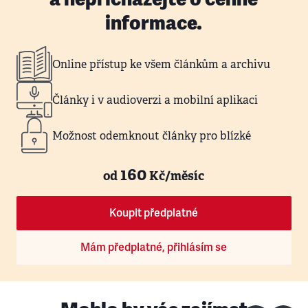
informace.
Online přístup ke všem článkům a archivu
Články i v audioverzi a mobilní aplikaci
Možnost odemknout články pro blízké
160
od
Kč/měsíc
Koupit předplatné
Mám předplatné, přihlásím se