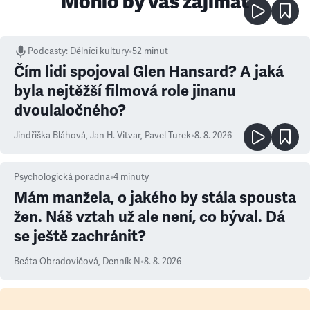
Mohlo by vás zajímat
Podcasty
:
Dělníci kultury
•
52 minut
Čím lidi spojoval Glen Hansard? A jaká
byla nejtěžší filmová role jinanu
dvoulaločného?
Jindřiška Bláhová
,
Jan H. Vitvar
,
Pavel Turek
•
8. 8. 2026
Psychologická poradna
•
4
minuty
Mám manžela, o jakého by stála spousta
žen. Náš vztah už ale není, co býval. Dá
se ještě zachránit?
Beáta Obradovičová
,
Denník N
•
8. 8. 2026