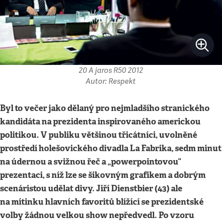
20 A jaros R50 2012
Autor: Respekt
Byl to večer jako dělaný pro nejmladšího stranického
kandidáta na prezidenta inspirovaného americkou
politikou. V publiku většinou třicátníci, uvolněné
prostředí holešovického divadla La Fabrika, sedm minut
na údernou a svižnou řeč a „powerpointovou“
prezentaci, s níž lze se šikovným grafikem a dobrým
scenáristou udělat divy. Jiří Dienstbier (43) ale
na mítinku hlavních favoritů blížící se prezidentské
volby žádnou velkou show nepředvedl. Po vzoru