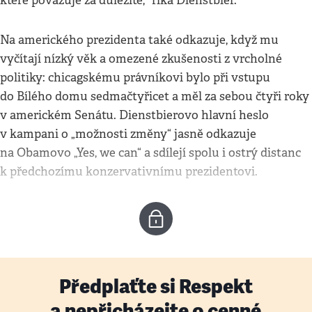
které považuje za důležité,“ říká Dienstbier.
Na amerického prezidenta také odkazuje, když mu
vyčítají nízký věk a omezené zkušenosti z vrcholné
politiky: chicagskému právníkovi bylo při vstupu
do Bílého domu sedmačtyřicet a měl za sebou čtyři roky
v americkém Senátu. Dienstbierovo hlavní heslo
v kampani o „možnosti změny“ jasně odkazuje
na Obamovo „Yes, we can“ a sdílejí spolu i ostrý distanc
k předchozímu konzervativnímu prezidentovi.
Předplaťte si Respekt
a nepřicházejte o cenné