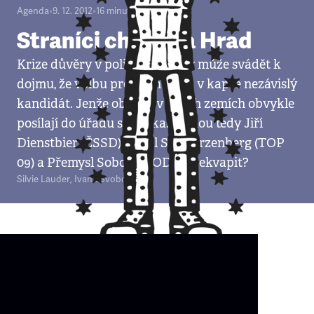
Agenda
•
9. 12. 2012
•
16
minut
Straníci chtějí na Hrad
Krize důvěry v politické strany může svádět k
dojmu, že volbu prezidenta má v kapse nezávislý
kandidát. Jenže občané v jiných zemích obvykle
posílají do úřadu straníka. Mohou tedy Jiří
Dienstbier (ČSSD), Karel Schwarzenberg (TOP
09) a Přemysl Sobotka (ODS) překvapit?
Silvie Lauder
,
Ivana Svobodová