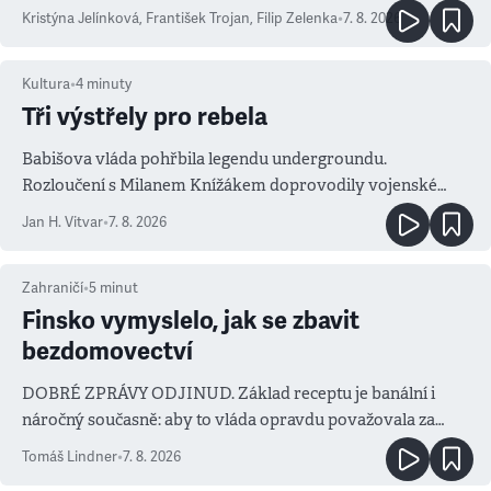
Kristýna Jelínková
,
František Trojan
,
Filip Zelenka
•
7. 8. 2026
Kultura
•
4
minuty
Tři výstřely pro rebela
Babišova vláda pohřbila legendu undergroundu.
Rozloučení s Milanem Knížákem doprovodily vojenské
salvy i kritika pokrokářů
Jan H. Vitvar
•
7. 8. 2026
Zahraničí
•
5
minut
Finsko vymyslelo, jak se zbavit
bezdomovectví
DOBRÉ ZPRÁVY ODJINUD. Základ receptu je banální i
náročný současně: aby to vláda opravdu považovala za
prioritu
Tomáš Lindner
•
7. 8. 2026