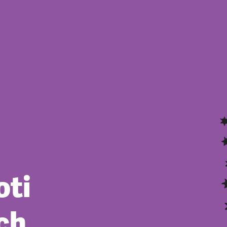
oti
ch