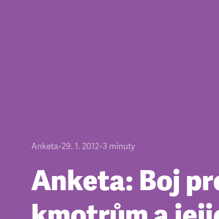
Anketa
•
29. 1. 2012
•
3
minuty
Anketa: Boj pr
kmotrům a jeji