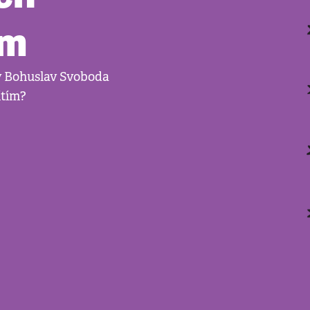
ím
y Bohuslav Svoboda
ítím?