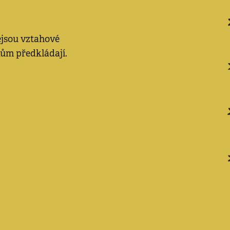
 nejsou vztahové
ákům předkládají.