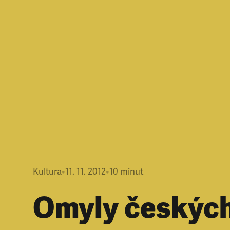
Kultura
•
11. 11. 2012
•
10
minut
Omyly českýc