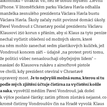
alkoholiků – dvakrát víc, než se dosud myslelo. Zlevnil
iPhone. V litoměřickém parku Václava Havla odhalila
manželka zesnulého prezidenta Václava Havla bustu
Václava Havla. Školy začaly rušit povinné domácí úkoly.
Pavel Vondrouš z Chrastavy poslal prezidentu Václavu
Klausovi 250 korun s přáním, aby si Klaus za tyto peníze
nechal vyčistit oblečení od možných skvrn, které
na něm mohlo zanechat sedm plastikových kuliček, jež
Vondrouš koncem září – údajně „na protest proti tomu,
že politici vůbec nenaslouchají obyčejným lidem“ –
nasázel do Klausova rukávu z airsoftové pistole
ve chvíli, kdy prezident otevíral v Chrastavě
Je to nejvyšší možná suma, kterou si tu
opravený most.
podle mých zjištění účtuje čistírna za vyčistění košile
a saka
, vysvětlil médiím Pavel Vondrouš, jak došel
k výšce poslané částky; zatím přitom zůstává nejasné, co
kromě čistírny Vondroušův čin na Hradě vyvolá: Klaus