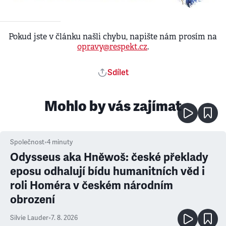
Pokud jste v článku našli chybu, napište nám prosím na
opravy@respekt.cz
.
Sdílet
Mohlo by vás zajímat
Společnost
•
4
minuty
Odysseus aka Hněwoš: české překlady
eposu odhalují bídu humanitních věd i
roli Homéra v českém národním
obrození
Silvie Lauder
•
7. 8. 2026