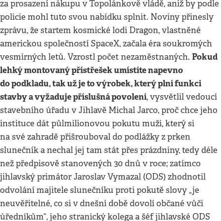
za prosazení nákupu v Topolánkově vládě, aniž by podle
policie mohl tuto svou nabídku splnit. Noviny přinesly
zprávu, že startem kosmické lodi Dragon, vlastněné
americkou společností SpaceX, začala éra soukromých
Pokud
vesmírných letů. Vzrostl počet nezaměstnaných.
lehký montovaný přístřešek umístíte napevno
do podkladu, tak už je to výrobek, který plní funkci
stavby a vyžaduje příslušná povolení
, vysvětlil vedoucí
stavebního úřadu v Jihlavě Michal Jarco, proč chce jeho
instituce dát půlmilionovou pokutu muži, který si
na své zahradě přišrouboval do podlážky z prken
slunečník a nechal jej tam stát přes prázdniny, tedy déle
než předpisově stanovených 30 dnů v roce; zatímco
jihlavský primátor Jaroslav Vymazal (ODS) zhodnotil
odvolání majitele slunečníku proti pokutě slovy „je
neuvěřitelné, co si v dnešní době dovolí občané vůči
úředníkům“, jeho stranický kolega a šéf jihlavské ODS