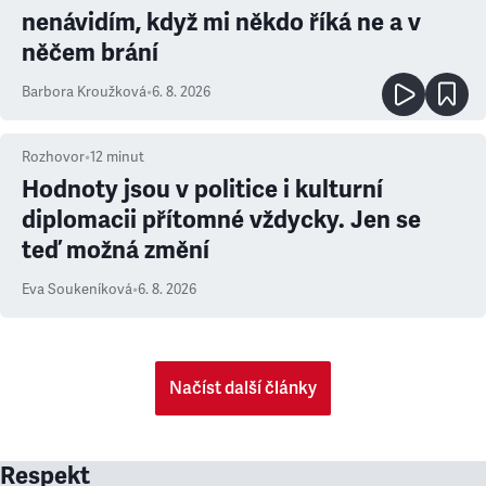
nenávidím, když mi někdo říká ne a v
něčem brání
Barbora Kroužková
•
6. 8. 2026
Rozhovor
•
12
minut
Hodnoty jsou v politice i kulturní
diplomacii přítomné vždycky. Jen se
teď možná změní
Eva Soukeníková
•
6. 8. 2026
Načíst další články
Respekt