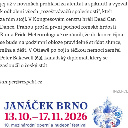
jej už v novinách prohlásil za atentát a spiknutí a vyzval
k odhalení všech „rozeštvávačů společnosti“, kteří
za ním stojí. V Kongresovém centru hráli Dead Can
Dance. Prahou prošel první pochod romské hrdosti
Roma Pride.
Meteorologové oznámili, že do konce října
se bude na podzimní obloze pravidelně střídat slunce,
mlha a déšť. V Ottawě po boji s těžkou nemocí zemřel
Peter Bakewell (63), kanadský diplomat, který se
zasloužil o český stát.
lamper@respekt.cz
↓ INZERCE