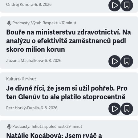
Ondřej Kundra
•
6. 8. 2026
Podcasty
:
Výtah Respektu
•
17 minut
Bouře na ministerstvu zdravotnictví. Na
analýzu o efektivitě zaměstnanců padl
skoro milion korun
Zuzana Machálková
•
6. 8. 2026
Kultura
•
11
minut
Je divné říci, že jsem si užil pohřeb. Pro
ten Glenův to ale platilo stoprocentně
Petr Horký
•
Dublin
•
6. 8. 2026
Podcasty
:
Tekutá společnost
•
39 minut
Natálie Kocábová: Jsem rváč a