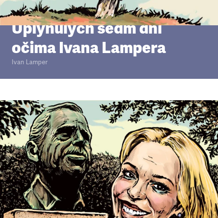
Minulý týden
•
14. 10. 2012
•
4
minuty
Uplynulých sedm dní
očima Ivana Lampera
Ivan Lamper