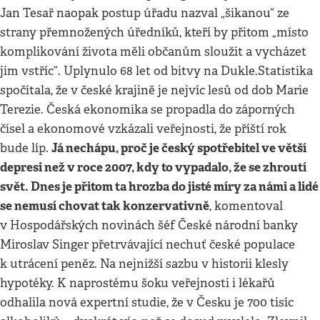
Jan Tesař naopak postup úřadu nazval „šikanou“ ze
strany přemnožených úředníků, kteří by přitom „místo
komplikování života měli občanům sloužit a vycházet
jim vstříc“. Uplynulo 68 let od bitvy na Dukle.
Statistika
spočítala, že v české krajině je nejvíc lesů od dob Marie
Terezie. Česká ekonomika se propadla do záporných
čísel a ekonomové vzkázali veřejnosti, že příští rok
Já nechápu, proč je český spotřebitel ve větší
bude líp.
depresi než v roce 2007, kdy to vypadalo, že se zhroutí
svět. Dnes je přitom ta hrozba do jisté míry za námi a lidé
se nemusí chovat tak konzervativně
, komentoval
v Hospodářských novinách šéf České národní banky
Miroslav Singer přetrvávající nechuť české populace
k utrácení peněz. Na nejnižší sazbu v historii klesly
hypotéky. K naprostému šoku veřejnosti i lékařů
odhalila nová expertní studie, že v Česku je 700 tisíc