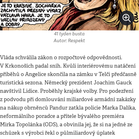
41 tyden busta
Autor: Respekt
Vláda schválila zákon o rozpočtové odpovědnosti.
V Krkonoších padal sníh. Kvůli interiérovému natáčení
příběhů o Angelice skončila na zámku v Telči předčasně
turistická sezona. Německý prezident Joachim Gauck
navštívil Lidice. Proběhly krajské volby. Pro podezření
z podvodu při domlouvání miliardové armádní zakázky
na nákup obrněnců Pandur zatkla policie Marka Dalíka,
neformálního poradce a přítele bývalého premiéra
Mirka Topolánka (ODS), a obvinila jej, že si na jedné ze
schůzek s výrobci řekl o půlmiliardový úplatek