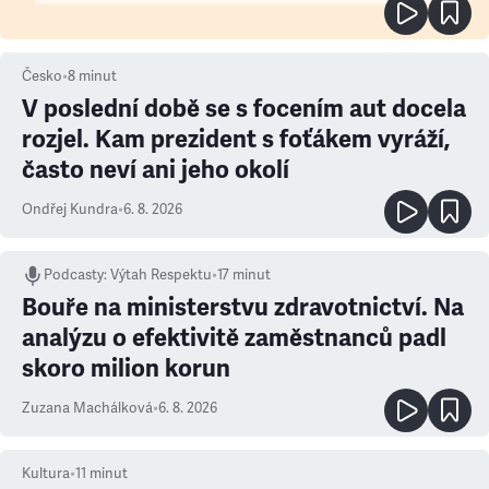
Česko
•
8
minut
V poslední době se s focením aut docela
rozjel. Kam prezident s foťákem vyráží,
často neví ani jeho okolí
Ondřej Kundra
•
6. 8. 2026
Podcasty
:
Výtah Respektu
•
17 minut
Bouře na ministerstvu zdravotnictví. Na
analýzu o efektivitě zaměstnanců padl
skoro milion korun
Zuzana Machálková
•
6. 8. 2026
Kultura
•
11
minut