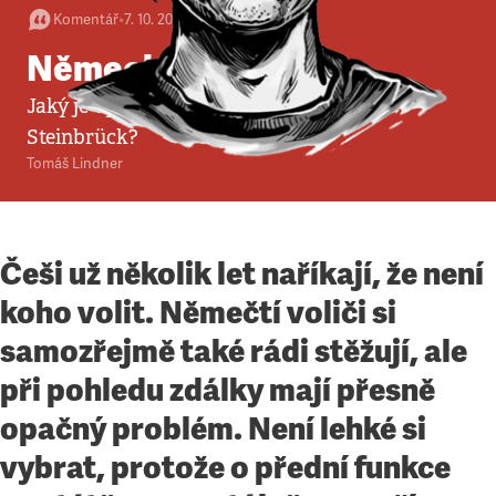
Komentář
•
7. 10. 2012
•
4
minuty
Německá jistota
Jaký je vyzývatel Angely Merkelové Peer
Steinbrück?
Tomáš Lindner
Češi už několik let naříkají, že není
koho volit. Němečtí voliči si
samozřejmě také rádi stěžují, ale
při pohledu zdálky mají přesně
opačný problém. Není lehké si
vybrat, protože o přední funkce