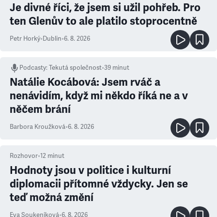
Je divné říci, že jsem si užil pohřeb. Pro
ten Glenův to ale platilo stoprocentně
Petr Horký
•
Dublin
•
6. 8. 2026
Podcasty
:
Tekutá společnost
•
39 minut
Natálie Kocábová: Jsem rváč a
nenávidím, když mi někdo říká ne a v
něčem brání
Barbora Kroužková
•
6. 8. 2026
Rozhovor
•
12
minut
Hodnoty jsou v politice i kulturní
diplomacii přítomné vždycky. Jen se
teď možná změní
Eva Soukeníková
•
6. 8. 2026