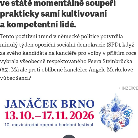
ve státě momentálně soupeří
prakticky samí kultivovaní
a kompetentní lidé.
Tento pozitivní trend v německé politice potvrdila
minulý týden opoziční sociální demokracie (SPD), když
za svého kandidáta na kancléře pro volby v příštím roce
vybrala všeobecně respektovaného Peera Steinbrücka
(65). Má ale proti oblíbené kancléřce Angele Merkelové
vůbec šanci?
↓ INZERCE