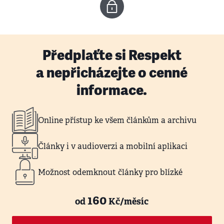
Předplaťte si Respekt
a nepřicházejte o cenné
informace.
Online přístup ke všem článkům a archivu
Články i v audioverzi a mobilní aplikaci
Možnost odemknout články pro blízké
160
od
Kč/měsíc