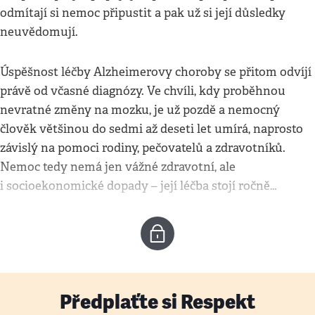
odmítají si nemoc připustit a pak už si její důsledky
neuvědomují.
Úspěšnost léčby Alzheimerovy choroby se přitom odvíjí
právě od včasné diagnózy. Ve chvíli, kdy proběhnou
nevratné změny na mozku, je už pozdě a nemocný
člověk většinou do sedmi až deseti let umírá, naprosto
závislý na pomoci rodiny, pečovatelů a zdravotníků.
Nemoc tedy nemá jen vážné zdravotní, ale
i socioekonomické dopady – její léčba stojí ročně…
Předplaťte si Respekt