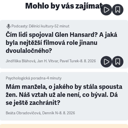
Mohlo by vás zajímat
Podcasty
:
Dělníci kultury
•
52 minut
Čím lidi spojoval Glen Hansard? A jaká
byla nejtěžší filmová role jinanu
dvoulaločného?
Jindřiška Bláhová
,
Jan H. Vitvar
,
Pavel Turek
•
8. 8. 2026
Psychologická poradna
•
4
minuty
Mám manžela, o jakého by stála spousta
žen. Náš vztah už ale není, co býval. Dá
se ještě zachránit?
Beáta Obradovičová
,
Denník N
•
8. 8. 2026