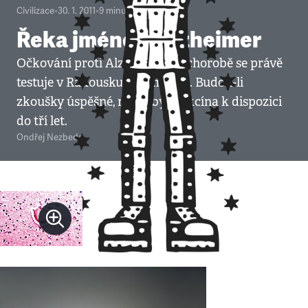
Civilizace
•
30. 1. 2011
•
9
minut
Řeka jménem Alzheimer
Očkování proti Alzheimerově chorobě se právě
testuje v Rakousku a Německu. Budou-li
zkoušky úspěšné, může být vakcína k dispozici
do tří let.
Ondřej Nezbeda