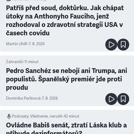
Patříš před soud, doktůrku. Jak chápat
útoky na Anthonyho Fauciho, jenž
rozhodoval o zdravotní strategii USA v
časech covidu
Martin Uhlíř
•
7. 8. 2026
Zahraničí
•
11
minut
Pedro Sanchéz se nebojí ani Trumpa, ani
populistů. Španělský premiér jde proti
proudu
Dominika Perlínová
•
7. 8. 2026
Podcasty
:
Vládneme, nerušit
•
42 minut
Ovládne Babiš senát, ztratí Láska klub a
přibude dezinformátorů?