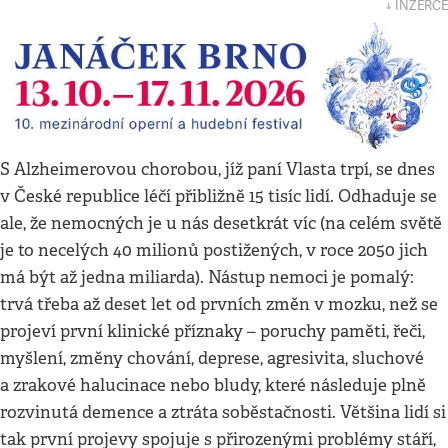
↓ INZERCE
S Alzheimerovou chorobou, jíž paní Vlasta trpí, se dnes
v České republice léčí přibližně 15 tisíc lidí. Odhaduje se
ale, že nemocných je u nás desetkrát víc (na celém světě
je to necelých 40 milionů postižených, v roce 2050 jich
má být až jedna miliarda). Nástup nemoci je pomalý:
trvá třeba až deset let od prvních změn v mozku, než se
projeví první klinické příznaky – poruchy paměti, řeči,
myšlení, změny chování, deprese, agresivita, sluchové
a zrakové halucinace nebo bludy, které následuje plně
rozvinutá demence a ztráta soběstačnosti. Většina lidí si
tak první projevy spojuje s přirozenými problémy stáří,