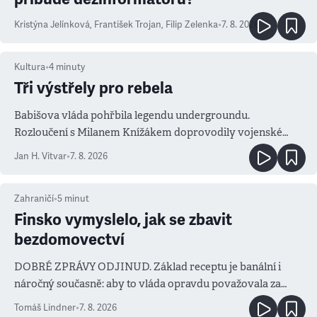
Kristýna Jelínková
,
František Trojan
,
Filip Zelenka
•
7. 8. 2026
Kultura
•
4
minuty
Tři výstřely pro rebela
Babišova vláda pohřbila legendu undergroundu.
Rozloučení s Milanem Knížákem doprovodily vojenské
salvy i kritika pokrokářů
Jan H. Vitvar
•
7. 8. 2026
Zahraničí
•
5
minut
Finsko vymyslelo, jak se zbavit
bezdomovectví
DOBRÉ ZPRÁVY ODJINUD. Základ receptu je banální i
náročný současně: aby to vláda opravdu považovala za
prioritu
Tomáš Lindner
•
7. 8. 2026