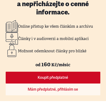
a nepřicházejte o cenné
informace.
Online přístup ke všem článkům a archivu
Články i v audioverzi a mobilní aplikaci
Možnost odemknout články pro blízké
160
od
Kč/měsíc
Koupit předplatné
Mám předplatné, přihlásím se