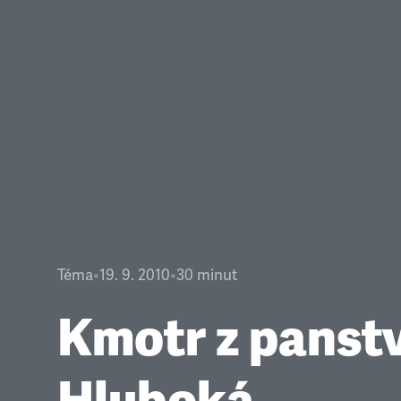
Téma
•
19. 9. 2010
•
30
minut
Kmotr z panstv
Hluboká