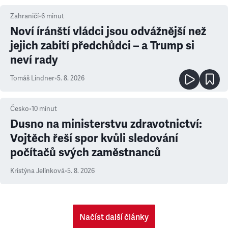
Zahraničí
•
6
minut
Noví íránští vládci jsou odvážnější než
jejich zabití předchůdci – a Trump si
neví rady
Tomáš Lindner
•
5. 8. 2026
Česko
•
10
minut
Dusno na ministerstvu zdravotnictví:
Vojtěch řeší spor kvůli sledování
počítačů svých zaměstnanců
Kristýna Jelínková
•
5. 8. 2026
Načíst další články