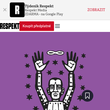
Týdeník Respekt
×
ZOBRAZIT
Respekt Media
ZDARMA - na Google Play
Koupit předplatné