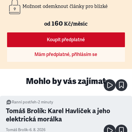
Možnost odemknout články pro blízké
160
od
Kč/měsíc
Koupit předplatné
Mám předplatné, přihlásím se
Mohlo by vás zajímat
Ranní postřeh
•
2
minuty
Tomáš Brolík: Karel Havlíček a jeho
elektrická morálka
Tomáš Brolík
•
6. 8. 2026