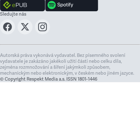
Sledujte nás
Autorská práva vykonává vydavatel. Bez písemného svolení
vydavatele je zakázáno jakékoli užití částí nebo celku díla,
zejména rozmnožování a šíření jakýmkoli způsobem,
mechanickým nebo elektronickým, v českém nebo jiném jazyce.
© Copyright Respekt Media a.s. ISSN 1801-1446