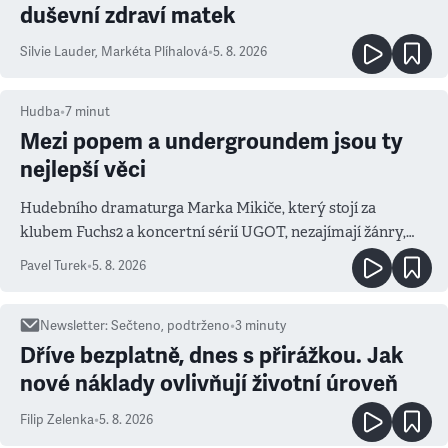
duševní zdraví matek
Silvie Lauder
,
Markéta Plíhalová
•
5. 8. 2026
Hudba
•
7
minut
Mezi popem a undergroundem jsou ty
nejlepší věci
Hudebního dramaturga Marka Mikiče, který stojí za
klubem Fuchs2 a koncertní sérií UGOT, nezajímají žánry,
ale atmosféra
Pavel Turek
•
5. 8. 2026
Newsletter
:
Sečteno, podtrženo
•
3
minuty
Dříve bezplatně, dnes s přirážkou. Jak
nové náklady ovlivňují životní úroveň
Filip Zelenka
•
5. 8. 2026