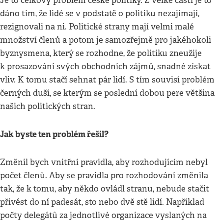
Je to celkový problém české politiky. Z velké části je to
dáno tím, že lidé se v podstatě o politiku nezajímají,
rezignovali na ni. Politické strany mají velmi malé
množství členů a potom je samozřejmě pro jakéhokoli
byznysmena, který se rozhodne, že politiku zneužije
k prosazování svých obchodních zájmů, snadné získat
vliv. K tomu stačí sehnat pár lidí. S tím souvisí problém
černých duší, se kterým se poslední dobou pere většina
našich politických stran.
Jak byste ten problém řešil?
Změnil bych vnitřní pravidla, aby rozhodujícím nebyl
počet členů. Aby se pravidla pro rozhodování změnila
tak, že k tomu, aby někdo ovládl stranu, nebude stačit
přivést do ní padesát, sto nebo dvě stě lidí. Například
počty delegátů za jednotlivé organizace vyslaných na