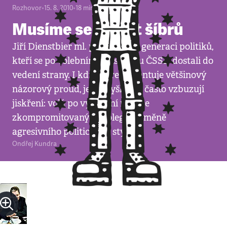
Rozhovor
•
15. 8. 2010
•
18
minut
Musíme se zbavit šíbrů
Jiří Dienstbier ml. patří k nové generaci politiků,
kteří se po volebním neúspěchu ČSSD dostali do
vedení strany. I když nereprezentuje většinový
názorový proud, jeho myšlenky často vzbuzují
jiskření: volá po vyhození nejvíce
zkompromitovaných kolegů a změně
agresivního politického stylu.
Ondřej Kundra