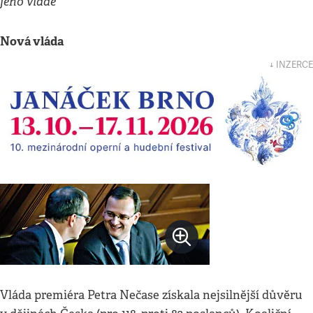
jeho vládě
Nová vláda
↓ INZERCE
Vláda premiéra Petra Nečase získala nejsilnější důvěru