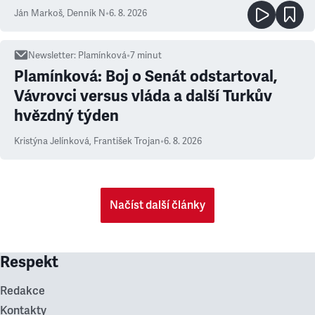
Ján Markoš
,
Denník N
•
6. 8. 2026
Newsletter
:
Plamínková
•
7
minut
Plamínková: Boj o Senát odstartoval,
Vávrovci versus vláda a další Turkův
hvězdný týden
Kristýna Jelínková
,
František Trojan
•
6. 8. 2026
Načíst další články
Respekt
Redakce
Kontakty