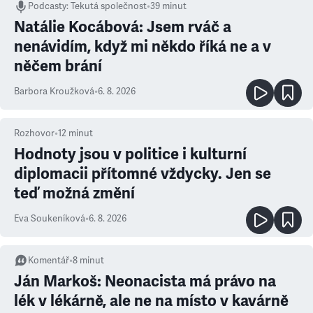
Podcasty
:
Tekutá společnost
•
39 minut
Natálie Kocábová: Jsem rváč a
nenávidím, když mi někdo říká ne a v
něčem brání
Barbora Kroužková
•
6. 8. 2026
Rozhovor
•
12
minut
Hodnoty jsou v politice i kulturní
diplomacii přítomné vždycky. Jen se
teď možná změní
Eva Soukeníková
•
6. 8. 2026
Komentář
•
8
minut
Ján Markoš: Neonacista má právo na
lék v lékárně, ale ne na místo v kavárně