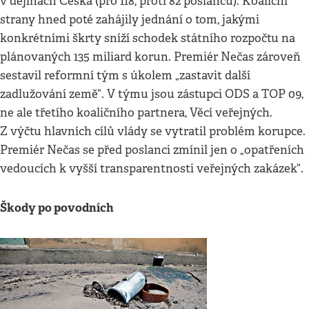
v dějinách Česka (pro 118, proti 82 poslanců). Koaliční
strany hned poté zahájily jednání o tom, jakými
konkrétními škrty sníží schodek státního rozpočtu na
plánovaných 135 miliard korun. Premiér Nečas zároveň
sestavil reformní tým s úkolem „zastavit další
zadlužování země“. V týmu jsou zástupci ODS a TOP 09,
ne ale třetího koaličního partnera, Věcí veřejných.
Z výčtu hlavních cílů vlády se vytratil problém korupce.
Premiér Nečas se před poslanci zmínil jen o „opatřeních
vedoucích k vyšší transparentnosti veřejných zakázek“.
Škody po povodních