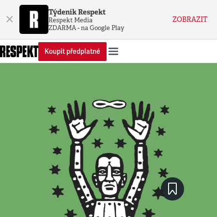
Týdeník Respekt
×
ZOBRAZIT
Respekt Media
ZDARMA - na Google Play
Koupit předplatné