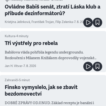
Ovládne Babiš senát, ztratí Láska klub a
přibude dezinformátorů?
Kristýna Jelínková
,
František Trojan
,
Filip Zelenka
•
7. 8. 2026
Kultura
•
4
minuty
Tři výstřely pro rebela
Babišova vláda pohřbila legendu undergroundu.
Rozloučení s Milanem Knížákem doprovodily vojenské
salvy i kritika pokrokářů
Jan H. Vitvar
•
7. 8. 2026
Zahraničí
•
5
minut
Finsko vymyslelo, jak se zbavit
bezdomovectví
DOBRÉ ZPRÁVY ODJINUD. Základ receptu je banální i