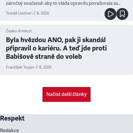
náročný současně: aby to vláda opravdu považovala za
prioritu
Tomáš Lindner
•
7. 8. 2026
Česko
•
6
minut
Byla hvězdou ANO, pak ji skandál
připravil o kariéru. A teď jde proti
Babišově straně do voleb
František Trojan
•
7. 8. 2026
Načíst další články
Respekt
Redakce