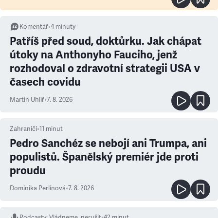
Komentář
•
4
minuty
Patříš před soud, doktůrku. Jak chápat
útoky na Anthonyho Fauciho, jenž
rozhodoval o zdravotní strategii USA v
časech covidu
Martin Uhlíř
•
7. 8. 2026
Zahraničí
•
11
minut
Pedro Sanchéz se nebojí ani Trumpa, ani
populistů. Španělský premiér jde proti
proudu
Dominika Perlínová
•
7. 8. 2026
Podcasty
:
Vládneme, nerušit
•
42 minut