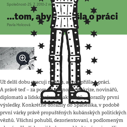
Společnost
•
25. 7. 2010
•
2
minuty
...tom, abych přišla o práci
Pavla Holcová
Už delší dobu pracuji na tom, abych přišla o práci.
A právě teď – za pomoci ekonomické krize, novinářů,
diplomatů a lidskoprávních aktivistů – dorazily první
výsledky. Konkrétně dorazily do Španělska, v podobě
první várky právě propuštěných kubánských politických
vězňů. Všichni pohublí, dezorientovaní, s podlomeným