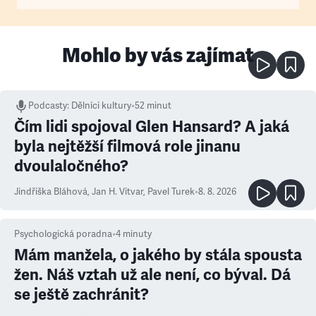
Mohlo by vás zajímat
Podcasty
:
Dělníci kultury
•
52 minut
Čím lidi spojoval Glen Hansard? A jaká
byla nejtěžší filmová role jinanu
dvoulaločného?
Jindřiška Bláhová
,
Jan H. Vitvar
,
Pavel Turek
•
8. 8. 2026
Psychologická poradna
•
4
minuty
Mám manžela, o jakého by stála spousta
žen. Náš vztah už ale není, co býval. Dá
se ještě zachránit?