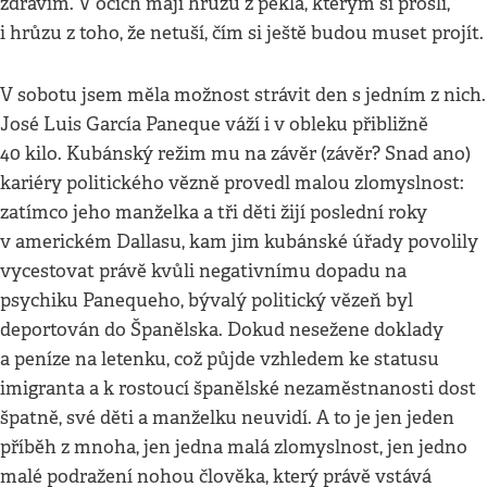
zdravím. V očích mají hrůzu z pekla, kterým si prošli,
i hrůzu z toho, že netuší, čím si ještě budou muset projít.
V sobotu jsem měla možnost strávit den s jedním z nich.
José Luis García Paneque váží i v obleku přibližně
40 kilo. Kubánský režim mu na závěr (závěr? Snad ano)
kariéry politického vězně provedl malou zlomyslnost:
zatímco jeho manželka a tři děti žijí poslední roky
v americkém Dallasu, kam jim kubánské úřady povolily
vycestovat právě kvůli negativnímu dopadu na
psychiku Panequeho, bývalý politický vězeň byl
deportován do Španělska. Dokud nesežene doklady
a peníze na letenku, což půjde vzhledem ke statusu
imigranta a k rostoucí španělské nezaměstnanosti dost
špatně, své děti a manželku neuvidí. A to je jen jeden
příběh z mnoha, jen jedna malá zlomyslnost, jen jedno
malé podražení nohou člověka, který právě vstává