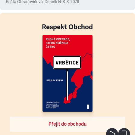
Beáta Obradovičová
,
Denník N
•
8. 8. 2026
Respekt Obchod
Přejít do obchodu