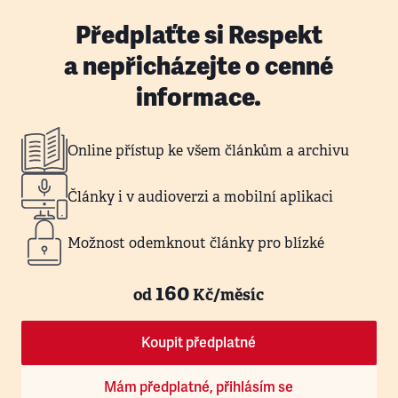
Předplaťte si Respekt
a nepřicházejte o cenné
informace.
Online přístup ke všem článkům a archivu
Články i v audioverzi a mobilní aplikaci
Možnost odemknout články pro blízké
160
od
Kč/měsíc
Koupit předplatné
Mám předplatné, přihlásím se