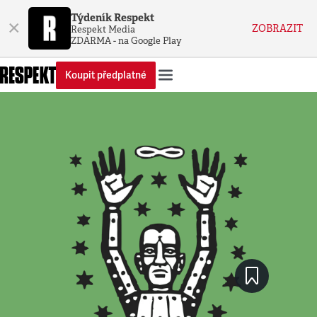
Týdeník Respekt
×
ZOBRAZIT
Respekt Media
ZDARMA - na Google Play
Koupit předplatné