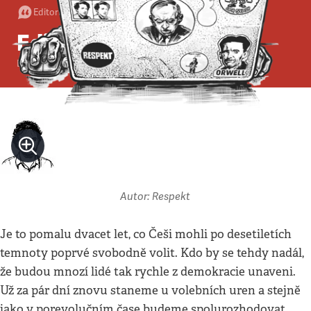
Editorial
•
23. 5. 2010
•
3
minuty
Editorial: Gratulace
Erik Tabery
Autor: Respekt
Je to pomalu dvacet let, co Češi mohli po desetiletích
temnoty poprvé svobodně volit. Kdo by se tehdy nadál,
že budou mnozí lidé tak rychle z demokracie unaveni.
Už za pár dní znovu staneme u volebních uren a stejně
jako v porevolučním čase budeme spolurozhodovat