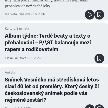
Kdy nám pobyt mezi stromy, houbami a kapradím
prospívá víc než drahé léky
Markéta Plíhalová
•
9. 8. 2026
Kultura
•
2
minuty
Album týdne: Tvrdé beaty a texty o
přebalování – P/\ST balancuje mezi
rapem a rodičovstvím
Eliška Palušová
•
9. 8. 2026
Anketa
Snímek Vesničko má středisková letos
slaví 40 let od premiéry. Který český či
československý snímek podle vás
nejméně zestárl?