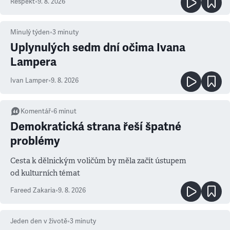
Respekt
•
9. 8. 2026
Minulý týden
•
3
minuty
Uplynulých sedm dní očima Ivana
Lampera
Ivan Lamper
•
9. 8. 2026
Komentář
•
6
minut
Demokratická strana řeší špatné
problémy
Cesta k dělnickým voličům by měla začít ústupem
od kulturních témat
Fareed Zakaria
•
9. 8. 2026
Jeden den v životě
•
3
minuty