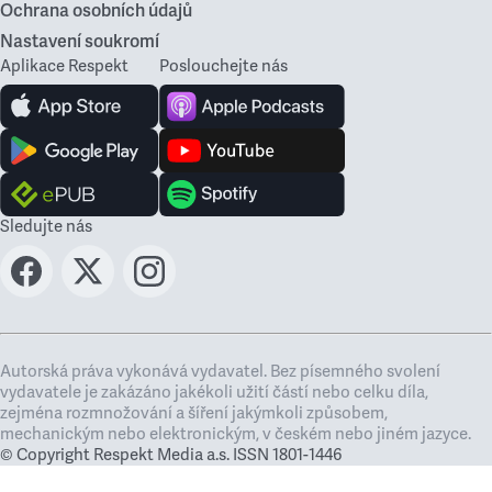
Ochrana osobních údajů
Nastavení soukromí
Aplikace Respekt
Poslouchejte nás
Sledujte nás
Autorská práva vykonává vydavatel. Bez písemného svolení
vydavatele je zakázáno jakékoli užití částí nebo celku díla,
zejména rozmnožování a šíření jakýmkoli způsobem,
mechanickým nebo elektronickým, v českém nebo jiném jazyce.
© Copyright Respekt Media a.s. ISSN 1801-1446