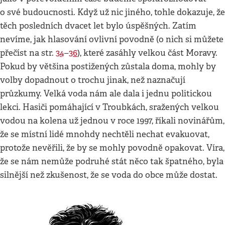
o své budoucnosti. Když už nic jiného, tohle dokazuje, že
těch posledních dvacet let bylo úspěšných. Zatím
nevíme, jak hlasování ovlivní povodně (o nich si můžete
přečíst na str.
34
–
36
), které zasáhly velkou část Moravy.
Pokud by většina postižených zůstala doma, mohly by
volby dopadnout o trochu jinak, než naznačují
průzkumy. Velká voda nám ale dala i jednu politickou
lekci. Hasiči pomáhající v Troubkách, sražených velkou
vodou na kolena už jednou v roce 1997, říkali novinářům,
že se místní lidé mnohdy nechtěli nechat evakuovat,
protože nevěřili, že by se mohly povodně opakovat. Víra,
že se nám nemůže podruhé stát něco tak špatného, byla
silnější než zkušenost, že se voda do obce může dostat.