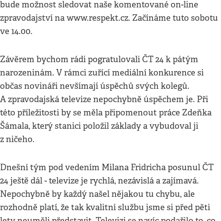
bude možnost sledovat naše komentované on-line
zpravodajství na www.respekt.cz. Začínáme tuto sobotu
ve 14.00.
Závěrem bychom rádi pogratulovali ČT 24 k pátým
narozeninám. V rámci zuřící mediální konkurence si
občas novináři nevšímají úspěchů svých kolegů.
A zpravodajská televize nepochybně úspěchem je. Při
této příležitosti by se měla připomenout práce Zdeňka
Šámala, který stanici položil základy a vybudoval ji
z ničeho.
Dnešní tým pod vedením Milana Fridricha posunul ČT
24 ještě dál - televize je rychlá, nezávislá a zajímavá.
Nepochybně by každý našel nějakou tu chybu, ale
rozhodně platí, že tak kvalitní službu jsme si před pěti
lety neuměli představit. Televizi se navíc podařilo to, co