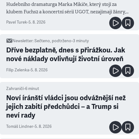
Hudebního dramaturga Marka Mikiče, který stojí za
klubem Fuchs2 a koncertní sérií UGOT, nezajímají žánry,
ale atmosféra
Pavel Turek
•
5. 8. 2026
Newsletter
:
Sečteno, podtrženo
•
3
minuty
Dříve bezplatně, dnes s přirážkou. Jak
nové náklady ovlivňují životní úroveň
Filip Zelenka
•
5. 8. 2026
Zahraničí
•
6
minut
Noví íránští vládci jsou odvážnější než
jejich zabití předchůdci – a Trump si
neví rady
Tomáš Lindner
•
5. 8. 2026