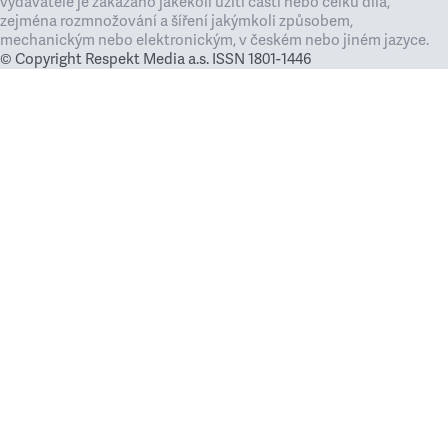
vydavatele je zakázáno jakékoli užití částí nebo celku díla,
zejména rozmnožování a šíření jakýmkoli způsobem,
mechanickým nebo elektronickým, v českém nebo jiném jazyce.
© Copyright Respekt Media a.s. ISSN 1801-1446