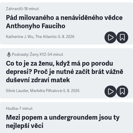
Zahraničí
•
18
minut
Pád milovaného a nenáviděného vědce
Anthonyho Fauciho
Katherine J. Wu
,
The Atlantic
•
5. 8. 2026
Podcasty
:
Ženy XYZ
•
54 minut
Co to je za ženu, když má po porodu
depresi? Proč je nutné začít brát vážně
duševní zdraví matek
Silvie Lauder
,
Markéta Plíhalová
•
5. 8. 2026
Hudba
•
7
minut
Mezi popem a undergroundem jsou ty
nejlepší věci