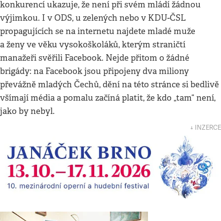
konkurencí ukazuje, že není při svém mládí žádnou
výjimkou. I v ODS, u zelených nebo v KDU-ČSL
propagujících se na internetu najdete mladé muže
a ženy ve věku vysokoškoláků, kterým straničtí
manažeři svěřili Facebook. Nejde přitom o žádné
brigády: na Facebook jsou připojeny dva miliony
převážně mladých Čechů, dění na této stránce si bedlivě
všímají média a pomalu začíná platit, že kdo „tam“ není,
jako by nebyl.
↓ INZERCE