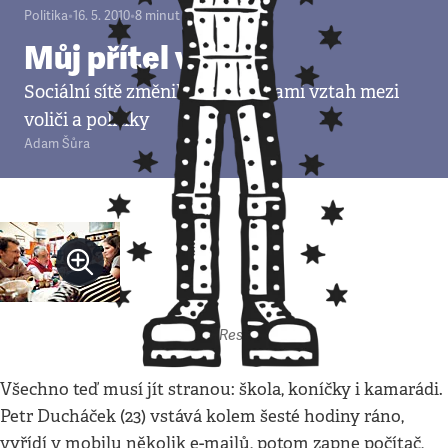
Politika
•
16. 5. 2010
•
8
minut
Můj přítel volič
Sociální sítě změnily před volbami vztah mezi
voliči a politiky
Adam Šůra
Autor: Respekt
Všechno teď musí jít stranou: škola, koníčky i kamarádi.
Petr Ducháček (23) vstává kolem šesté hodiny ráno,
vyřídí v mobilu několik e-mailů, potom zapne počítač,