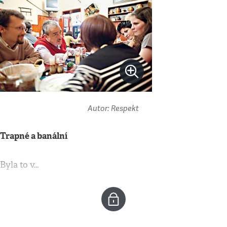
Autor: Respekt
Trapné a banální
Byla to v…