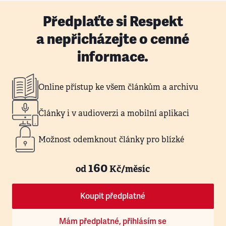
Předplaťte si Respekt
a nepřicházejte o cenné
informace.
Online přístup ke všem článkům a archivu
Články i v audioverzi a mobilní aplikaci
Možnost odemknout články pro blízké
160
od
Kč/měsíc
Koupit předplatné
Mám předplatné, přihlásím se