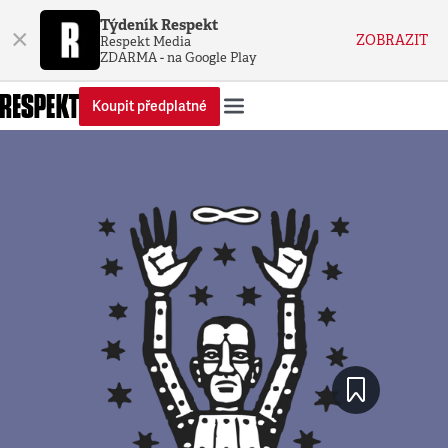
Týdeník Respekt
×
ZOBRAZIT
Respekt Media
ZDARMA - na Google Play
Koupit předplatné