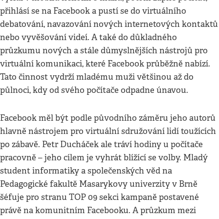
přihlásí se na Facebook a pustí se do virtuálního
debatování, navazování nových internetových kontaktů
nebo vyvěšování videí. A také do důkladného
průzkumu nových a stále důmyslnějších nástrojů pro
virtuální komunikaci, které Facebook průběžně nabízí.
Tato činnost vydrží mladému muži většinou až do
půlnoci, kdy od svého počítače odpadne únavou.
Facebook měl být podle původního záměru jeho autorů
hlavně nástrojem pro virtuální sdružování lidí toužících
po zábavě. Petr Ducháček ale tráví hodiny u počítače
pracovně – jeho cílem je vyhrát blížící se volby. Mladý
student informatiky a společenských věd na
Pedagogické fakultě Masarykovy univerzity v Brně
šéfuje pro stranu TOP 09 sekci kampaně postavené
právě na komunitním Facebooku. A průzkum mezi