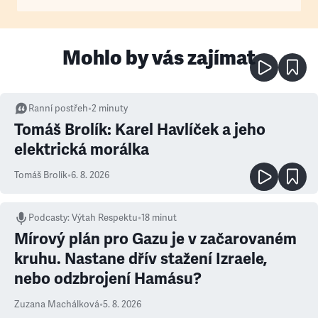
Mohlo by vás zajímat
Ranní postřeh
•
2
minuty
Tomáš Brolík: Karel Havlíček a jeho
elektrická morálka
Tomáš Brolík
•
6. 8. 2026
Podcasty
:
Výtah Respektu
•
18 minut
Mírový plán pro Gazu je v začarovaném
kruhu. Nastane dřív stažení Izraele,
nebo odzbrojení Hamásu?
Zuzana Machálková
•
5. 8. 2026