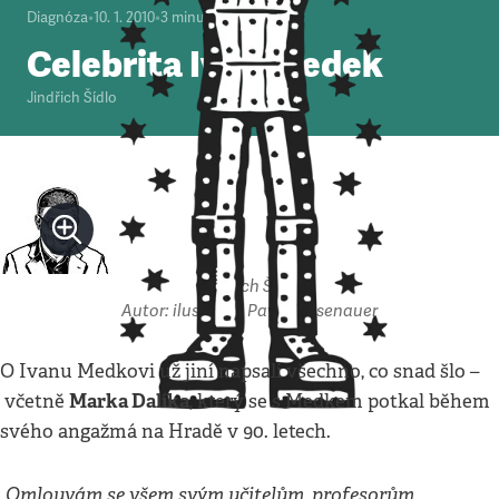
Diagnóza
•
10. 1. 2010
•
3
minuty
Celebrita Ivan Medek
Jindřich Šídlo
Jindřich Šídlo
Autor: ilustrace: Pavel Reisenauer
O Ivanu Medkovi už jiní napsali všechno, co snad šlo –
Marka Dalíka
včetně
, který se s Medkem potkal během
svého angažmá na Hradě v 90. letech.
„Omlouvám se všem svým učitelům, profesorům