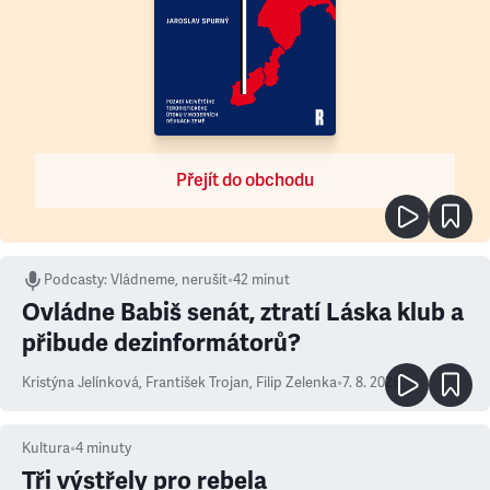
Přejít do obchodu
Podcasty
:
Vládneme, nerušit
•
42 minut
Ovládne Babiš senát, ztratí Láska klub a
přibude dezinformátorů?
Kristýna Jelínková
,
František Trojan
,
Filip Zelenka
•
7. 8. 2026
Kultura
•
4
minuty
Tři výstřely pro rebela