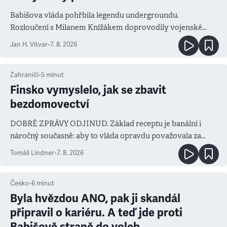
Babišova vláda pohřbila legendu undergroundu.
Rozloučení s Milanem Knížákem doprovodily vojenské
salvy i kritika pokrokářů
Jan H. Vitvar
•
7. 8. 2026
Zahraničí
•
5
minut
Finsko vymyslelo, jak se zbavit
bezdomovectví
DOBRÉ ZPRÁVY ODJINUD. Základ receptu je banální i
náročný současně: aby to vláda opravdu považovala za
prioritu
Tomáš Lindner
•
7. 8. 2026
Česko
•
6
minut
Byla hvězdou ANO, pak ji skandál
připravil o kariéru. A teď jde proti
Babišově straně do voleb