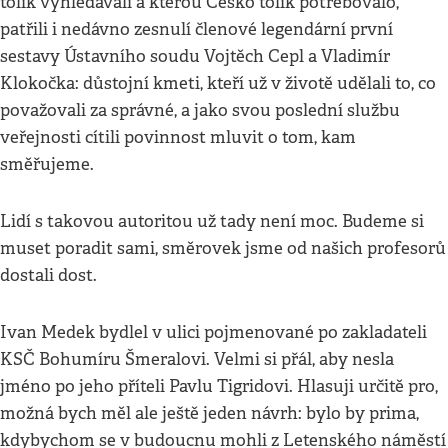
tolik vyhledávali a kterou Česko tolik potřebovalo,
patřili i nedávno zesnulí členové legendární první
sestavy Ústavního soudu Vojtěch Cepl a Vladimír
Klokočka: důstojní kmeti, kteří už v životě udělali to, co
považovali za správné, a jako svou poslední službu
veřejnosti cítili povinnost mluvit o tom, kam
směřujeme.
Lidí s takovou autoritou už tady není moc. Budeme si
muset poradit sami, směrovek jsme od našich profesorů
dostali dost.
Ivan Medek bydlel v ulici pojmenované po zakladateli
KSČ Bohumíru Šmeralovi. Velmi si přál, aby nesla
jméno po jeho příteli Pavlu Tigridovi. Hlasuji určitě pro,
možná bych měl ale ještě jeden návrh: bylo by prima,
kdybychom se v budoucnu mohli z Letenského náměstí