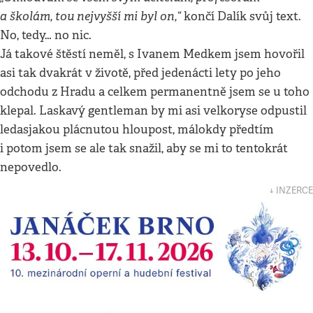
a školám, tou nejvyšší mi byl on,“
končí Dalík svůj text.
No, tedy… no nic.
Já takové štěstí neměl, s Ivanem Medkem jsem hovořil
asi tak dvakrát v životě, před jedenácti lety po jeho
odchodu z Hradu a celkem permanentně jsem se u toho
klepal. Laskavý gentleman by mi asi velkoryse odpustil
ledasjakou plácnutou hloupost, málokdy předtím
i potom jsem se ale tak snažil, aby se mi to tentokrát
nepovedlo.
↓ INZERCE