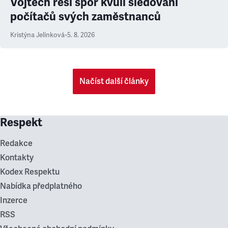
Vojtěch řeší spor kvůli sledování
počítačů svých zaměstnanců
Kristýna Jelínková
•
5. 8. 2026
Načíst další články
Respekt
Redakce
Kontakty
Kodex Respektu
Nabídka předplatného
Inzerce
RSS