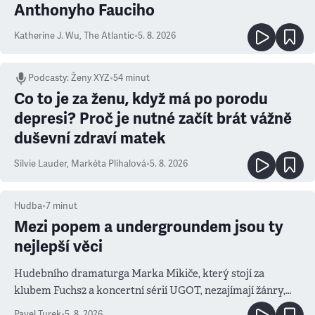
Anthonyho Fauciho
Katherine J. Wu
,
The Atlantic
•
5. 8. 2026
Podcasty
:
Ženy XYZ
•
54 minut
Co to je za ženu, když má po porodu
depresi? Proč je nutné začít brát vážně
duševní zdraví matek
Silvie Lauder
,
Markéta Plíhalová
•
5. 8. 2026
Hudba
•
7
minut
Mezi popem a undergroundem jsou ty
nejlepší věci
Hudebního dramaturga Marka Mikiče, který stojí za
klubem Fuchs2 a koncertní sérií UGOT, nezajímají žánry,
ale atmosféra
Pavel Turek
•
5. 8. 2026