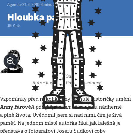
Agenda
•
21. 3. 2010
•
3
minuty
Hloubka paměti
Jiří Suk
Jiří Suk
Autor: ilustrace: Pavel Reisenauer
Vzpomínky před několika dny zesnulé historičky umění
Anny Fárové
A pásly by se tam ovce…
jsou nádherné
a plné života. Uvědomil jsem si nad nimi, čím je živá
paměť. Na jednom místě autorka říká, jak falešná je
představa o fotografovi Josefu Sudkovi coby