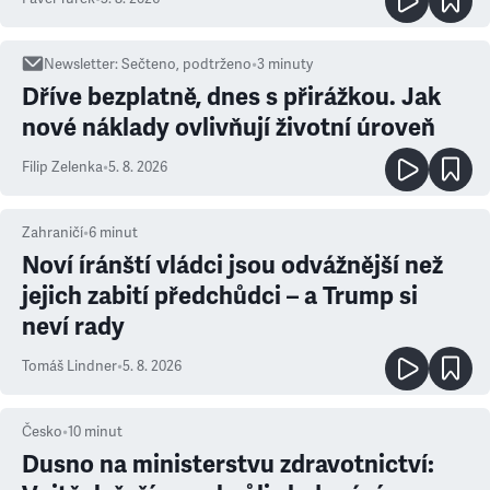
Newsletter
:
Sečteno, podtrženo
•
3
minuty
Dříve bezplatně, dnes s přirážkou. Jak
nové náklady ovlivňují životní úroveň
Filip Zelenka
•
5. 8. 2026
Zahraničí
•
6
minut
Noví íránští vládci jsou odvážnější než
jejich zabití předchůdci – a Trump si
neví rady
Tomáš Lindner
•
5. 8. 2026
Česko
•
10
minut
Dusno na ministerstvu zdravotnictví: