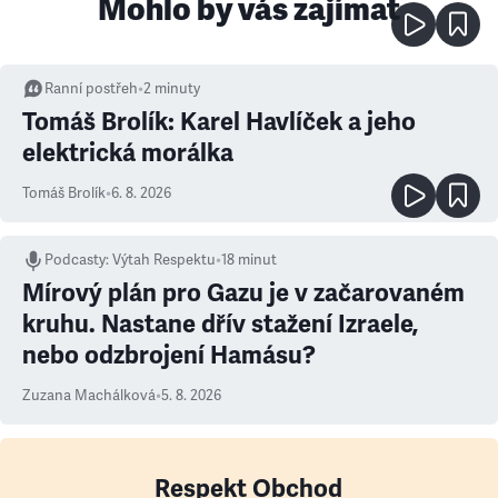
Mohlo by vás zajímat
Ranní postřeh
•
2
minuty
Tomáš Brolík: Karel Havlíček a jeho
elektrická morálka
Tomáš Brolík
•
6. 8. 2026
Podcasty
:
Výtah Respektu
•
18 minut
Mírový plán pro Gazu je v začarovaném
kruhu. Nastane dřív stažení Izraele,
nebo odzbrojení Hamásu?
Zuzana Machálková
•
5. 8. 2026
Respekt Obchod