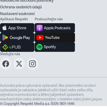
Všeobecné obchodní podmínky
Ochrana osobních údajů
Nastavení soukromí
Aplikace Respekt
Poslouchejte nás
Sledujte nás
Autorská práva vykonává vydavatel. Bez písemného svolení
vydavatele je zakázáno jakékoli užití částí nebo celku díla,
zejména rozmnožování a šíření jakýmkoli způsobem,
mechanickým nebo elektronickým, v českém nebo jiném jazyce.
© Copyright Respekt Media a.s. ISSN 1801-1446