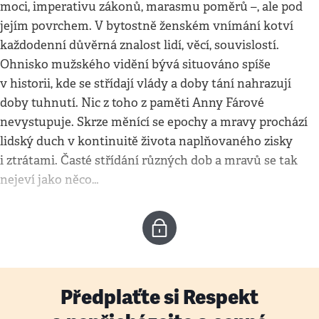
moci, imperativu zákonů, marasmu poměrů –, ale pod
jejím povrchem. V bytostně ženském vnímání kotví
každodenní důvěrná znalost lidí, věcí, souvislostí.
Ohnisko mužského vidění bývá situováno spíše
v historii, kde se střídají vlády a doby tání nahrazují
doby tuhnutí. Nic z toho z paměti Anny Fárové
nevystupuje. Skrze měnící se epochy a mravy prochází
lidský duch v kontinuitě života naplňovaného zisky
i ztrátami. Časté střídání různých dob a mravů se tak
nejeví jako něco…
Předplaťte si Respekt