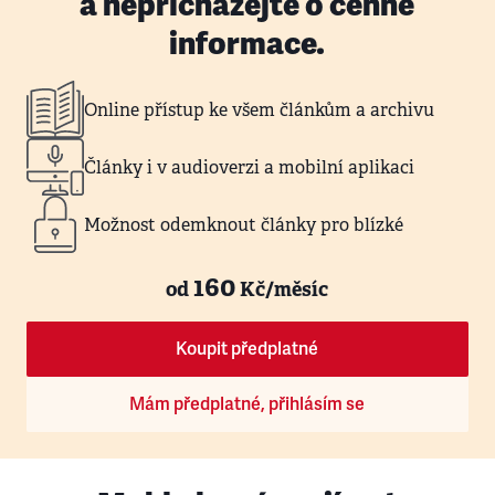
a nepřicházejte o cenné
informace.
Online přístup ke všem článkům a archivu
Články i v audioverzi a mobilní aplikaci
Možnost odemknout články pro blízké
160
od
Kč/měsíc
Koupit předplatné
Mám předplatné, přihlásím se