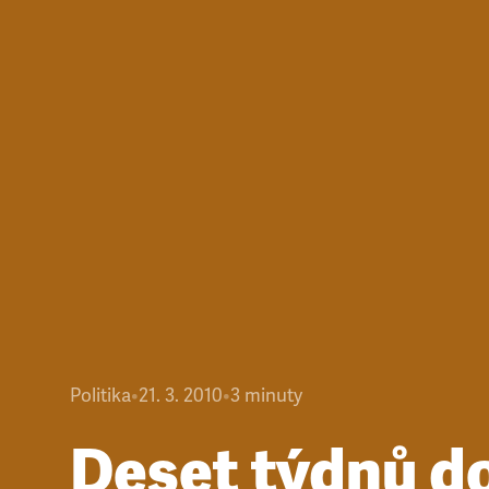
Politika
•
21. 3. 2010
•
3
minuty
Deset týdnů d