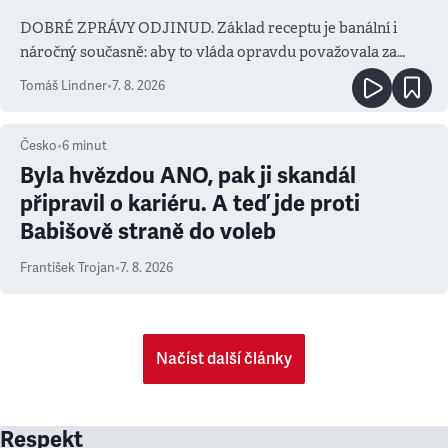
DOBRÉ ZPRÁVY ODJINUD. Základ receptu je banální i
náročný současně: aby to vláda opravdu považovala za
prioritu
Tomáš Lindner
•
7. 8. 2026
Česko
•
6
minut
Byla hvězdou ANO, pak ji skandál
připravil o kariéru. A teď jde proti
Babišově straně do voleb
František Trojan
•
7. 8. 2026
Načíst další články
Respekt