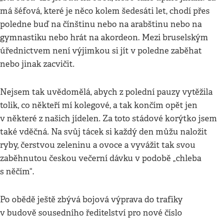
má šéfová, které je něco kolem šedesáti let, chodí přes
poledne buď na čínštinu nebo na arabštinu nebo na
gymnastiku nebo hrát na akordeon. Mezi bruselským
úřednictvem není výjimkou si jít v poledne zaběhat
nebo jinak zacvičit.
Nejsem tak uvědomělá, abych z polední pauzy vytěžila
tolik, co někteří mí kolegové, a tak končím opět jen
v některé z našich jídelen. Za toto stádové korýtko jsem
také vděčná. Na svůj tácek si každý den můžu naložit
ryby, čerstvou zeleninu a ovoce a vyvážit tak svou
zaběhnutou českou večerní dávku v podobě „chleba
s něčím“.
Po obědě ještě zbývá bojová výprava do trafiky
v budově sousedního ředitelství pro nové číslo