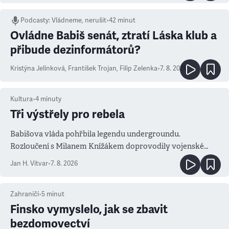
Podcasty
:
Vládneme, nerušit
•
42 minut
Ovládne Babiš senát, ztratí Láska klub a
přibude dezinformátorů?
Kristýna Jelínková
,
František Trojan
,
Filip Zelenka
•
7. 8. 2026
Kultura
•
4
minuty
Tři výstřely pro rebela
Babišova vláda pohřbila legendu undergroundu.
Rozloučení s Milanem Knížákem doprovodily vojenské
salvy i kritika pokrokářů
Jan H. Vitvar
•
7. 8. 2026
Zahraničí
•
5
minut
Finsko vymyslelo, jak se zbavit
bezdomovectví