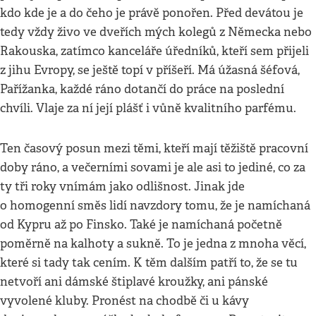
kdo kde je a do čeho je právě ponořen. Před devátou je
tedy vždy živo ve dveřích mých kolegů z Německa nebo
Rakouska, zatímco kanceláře úředníků, kteří sem přijeli
z jihu Evropy, se ještě topí v příšeří. Má úžasná šéfová,
Pařížanka, každé ráno dotančí do práce na poslední
chvíli. Vlaje za ní její plášť i vůně kvalitního parfému.
Ten časový posun mezi těmi, kteří mají těžiště pracovní
doby ráno, a večerními sovami je ale asi to jediné, co za
ty tři roky vnímám jako odlišnost. Jinak jde
o homogenní směs lidí navzdory tomu, že je namíchaná
od Kypru až po Finsko. Také je namíchaná početně
poměrně na kalhoty a sukně. To je jedna z mnoha věcí,
které si tady tak cením. K těm dalším patří to, že se tu
netvoří ani dámské štiplavé kroužky, ani pánské
vyvolené kluby. Pronést na chodbě či u kávy