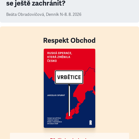
se ještě zachránit?
Beáta Obradovičová
,
Denník N
•
8. 8. 2026
Respekt Obchod