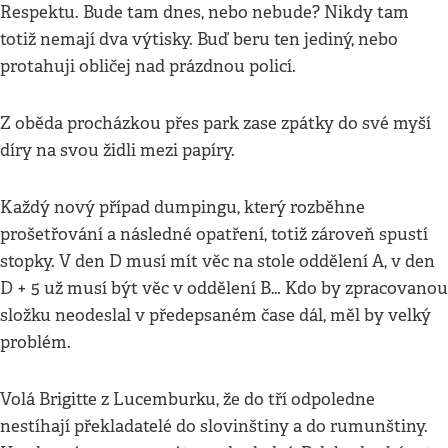
Respektu. Bude tam dnes, nebo nebude? Nikdy tam
totiž nemají dva výtisky. Buď beru ten jediný, nebo
protahuji obličej nad prázdnou policí.
Z oběda procházkou přes park zase zpátky do své myší
díry na svou židli mezi papíry.
Každý nový případ dumpingu, který rozběhne
prošetřování a následné opatření, totiž zároveň spustí
stopky. V den D musí mít věc na stole oddělení A, v den
D + 5 už musí být věc v oddělení B… Kdo by zpracovanou
složku neodeslal v předepsaném čase dál, měl by velký
problém.
Volá Brigitte z Lucemburku, že do tří odpoledne
nestíhají překladatelé do slovinštiny a do rumunštiny.