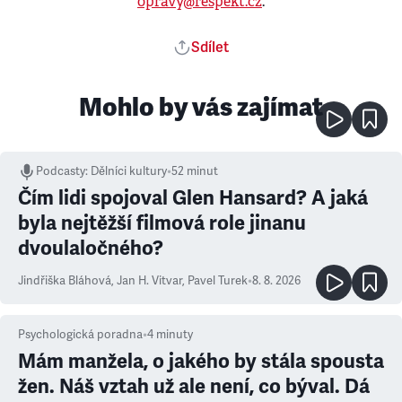
opravy@respekt.cz
.
Sdílet
Mohlo by vás zajímat
Podcasty
:
Dělníci kultury
•
52 minut
Čím lidi spojoval Glen Hansard? A jaká
byla nejtěžší filmová role jinanu
dvoulaločného?
Jindřiška Bláhová
,
Jan H. Vitvar
,
Pavel Turek
•
8. 8. 2026
Psychologická poradna
•
4
minuty
Mám manžela, o jakého by stála spousta
žen. Náš vztah už ale není, co býval. Dá