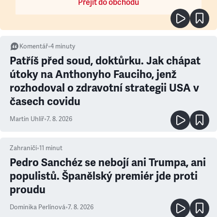
Přejít do obchodu
Komentář
•
4
minuty
Patříš před soud, doktůrku. Jak chápat
útoky na Anthonyho Fauciho, jenž
rozhodoval o zdravotní strategii USA v
časech covidu
Martin Uhlíř
•
7. 8. 2026
Zahraničí
•
11
minut
Pedro Sanchéz se nebojí ani Trumpa, ani
populistů. Španělský premiér jde proti
proudu
Dominika Perlínová
•
7. 8. 2026