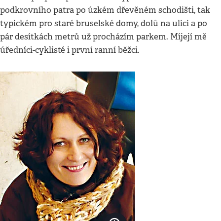
podkrovního patra po úzkém dřevěném schodišti, tak
typickém pro staré bruselské domy, dolů na ulici a po
pár desítkách metrů už procházím parkem. Míjejí mě
úředníci-cyklisté i první ranní běžci.