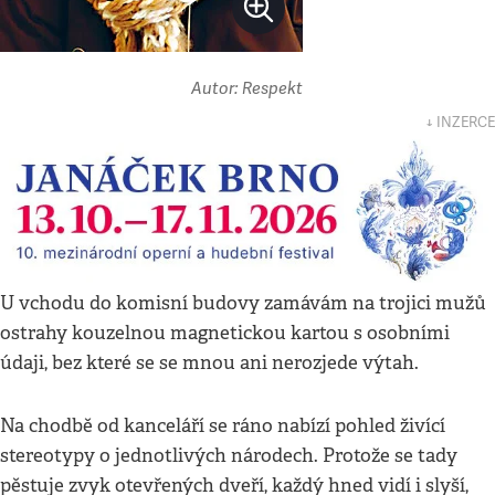
Autor: Respekt
↓ INZERCE
U vchodu do komisní budovy zamávám na trojici mužů
ostrahy kouzelnou magnetickou kartou s osobními
údaji, bez které se se mnou ani nerozjede výtah.
Na chodbě od kanceláří se ráno nabízí pohled živící
stereotypy o jednotlivých národech. Protože se tady
pěstuje zvyk otevřených dveří, každý hned vidí i slyší,