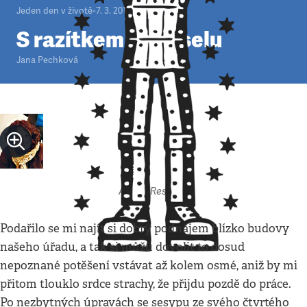
Jeden den v životě
•
7. 3. 2010
•
4
minuty
S razítkem v Bruselu
Jana Pechková
Autor: Respekt
Podařilo se mi najít si dobrý podnájem blízko budovy
našeho úřadu, a tak si můžu dovolit to dosud
nepoznané potěšení vstávat až kolem osmé, aniž by mi
přitom tlouklo srdce strachy, že přijdu pozdě do práce.
Po nezbytných úpravách se sesypu ze svého čtvrtého