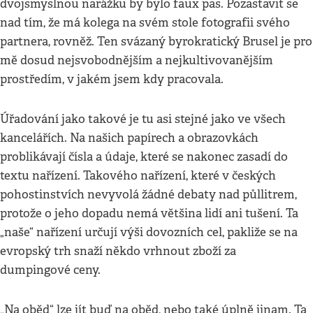
dvojsmyslnou narážku by bylo faux pas. Pozastavit se
nad tím, že má kolega na svém stole fotografii svého
partnera, rovněž. Ten svázaný byrokratický Brusel je pro
mě dosud nejsvobodnějším a nejkultivovanějším
prostředím, v jakém jsem kdy pracovala.
Úřadování jako takové je tu asi stejné jako ve všech
kancelářích. Na našich papírech a obrazovkách
problikávají čísla a údaje, které se nakonec zasadí do
textu nařízení. Takového nařízení, které v českých
pohostinstvích nevyvolá žádné debaty nad půllitrem,
protože o jeho dopadu nemá většina lidí ani tušení. Ta
„naše“ nařízení určují výši dovozních cel, pakliže se na
evropský trh snaží někdo vrhnout zboží za
dumpingové ceny.
„Na oběd“ lze jít buď na oběd, nebo také úplně jinam. Ta