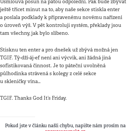
Usmlouvá posun na pátou odpolední. Pak bude zbývat
ještě třicet minut na to, aby naše sekce stiskla enter
a poslala podklady k připravenému novému nařízení
o úroveň výš. V pět kontroluji systém, překlady jsou
tam všechny, jak bylo slíbeno.
Stisknu ten enter a pro dnešek už zbývá možná jen
TGIF. Tý-dží-áj-ef není ani výcvik, ani žádná jiná
sofistikovaná činnost. Je to páteční uvolněná
půlhodinka strávená s kolegy z celé sekce
u skleničky vína…
TGIF. Thanks God It’s Friday.
Pokud jste v článku našli chybu, napište nám prosím na