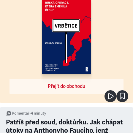
Přejít do obchodu
Komentář
•
4
minuty
Patříš před soud, doktůrku. Jak chápat
útoky na Anthonyho Fauciho, jenž