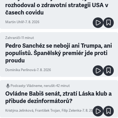
rozhodoval o zdravotní strategii USA v
časech covidu
Martin Uhlíř
•
7. 8. 2026
Zahraničí
•
11
minut
Pedro Sanchéz se nebojí ani Trumpa, ani
populistů. Španělský premiér jde proti
proudu
Dominika Perlínová
•
7. 8. 2026
Podcasty
:
Vládneme, nerušit
•
42 minut
Ovládne Babiš senát, ztratí Láska klub a
přibude dezinformátorů?
Kristýna Jelínková
,
František Trojan
,
Filip Zelenka
•
7. 8. 2026