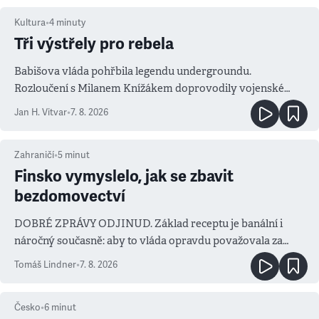
Kultura
•
4
minuty
Tři výstřely pro rebela
Babišova vláda pohřbila legendu undergroundu.
Rozloučení s Milanem Knížákem doprovodily vojenské
salvy i kritika pokrokářů
Jan H. Vitvar
•
7. 8. 2026
Zahraničí
•
5
minut
Finsko vymyslelo, jak se zbavit
bezdomovectví
DOBRÉ ZPRÁVY ODJINUD. Základ receptu je banální i
náročný současně: aby to vláda opravdu považovala za
prioritu
Tomáš Lindner
•
7. 8. 2026
Česko
•
6
minut