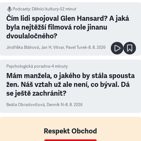
Podcasty
:
Dělníci kultury
•
52 minut
Čím lidi spojoval Glen Hansard? A jaká
byla nejtěžší filmová role jinanu
dvoulaločného?
Jindřiška Bláhová
,
Jan H. Vitvar
,
Pavel Turek
•
8. 8. 2026
Psychologická poradna
•
4
minuty
Mám manžela, o jakého by stála spousta
žen. Náš vztah už ale není, co býval. Dá
se ještě zachránit?
Beáta Obradovičová
,
Denník N
•
8. 8. 2026
Respekt Obchod