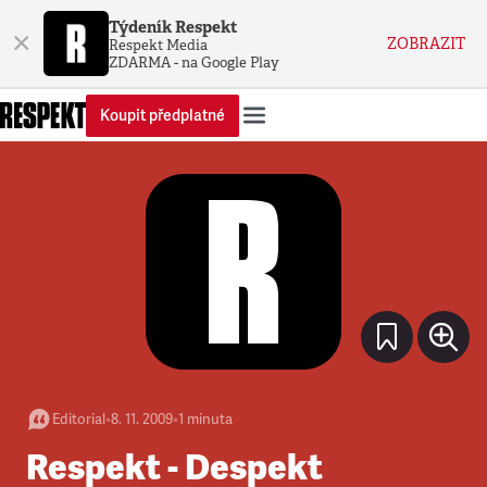
Týdeník Respekt
×
ZOBRAZIT
Respekt Media
ZDARMA - na Google Play
Koupit předplatné
Editorial
•
8. 11. 2009
•
1
minuta
Respekt - Despekt