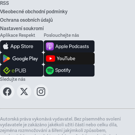
RSS
Všeobecné obchodní podmínky
Ochrana osobních údajů
Nastavení soukromí
Aplikace Respekt
Poslouchejte nás
Sledujte nás
Autorská práva vykonává vydavatel. Bez písemného svolení
vydavatele je zakázáno jakékoli užití částí nebo celku díla,
zejména rozmnožování a šíření jakýmkoli způsobem,