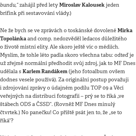
bundu,“
Miroslav Kalousek
zahájil před lety
jeden
brífink při sestavování vlády.)
Mirka
Ne že bych se ve zprávách o toskánské dovolené
Topolánka
and comp. nedozvěděl ledacos důležitého
o životě místní elity. Ale skoro ještě víc o médiích.
Myslím, že tohle léto padla skoro všechna tabu: odteď je
už zřejmě normální předhodit svůj zdroj, jak to MF Dnes
Karlem Randákem
udělala s
(jeho fotoalbum ovšem
dodnes vesele používá). Za originální postup považuji
i zdrojování zprávy o údajném podílu TOP 09 a Věcí
veřejných na distribuci fotografií – prý se to říká „ve
štábech ODS a ČSSD“. (Rovněž MF Dnes minulý
čtvrtek.) No panečku! Co příště psát jen to, že „se to
říká“?