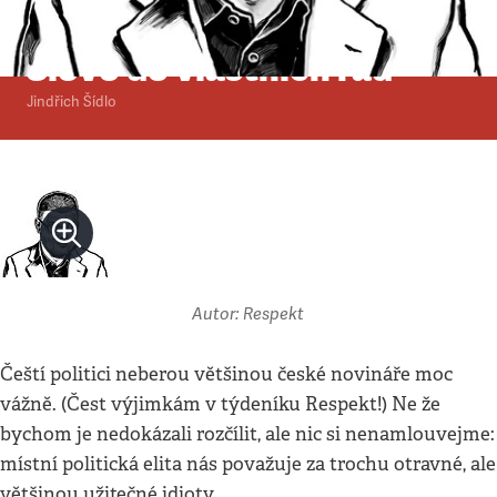
Glosa
•
9. 8. 2009
•
2
minuty
Slovo do vlastních řad
Jindřich Šídlo
Autor: Respekt
Čeští politici neberou většinou české novináře moc
vážně. (Čest výjimkám v týdeníku Respekt!) Ne že
bychom je nedokázali rozčílit, ale nic si nenamlouvejme:
místní politická elita nás považuje za trochu otravné, ale
většinou užitečné idioty.