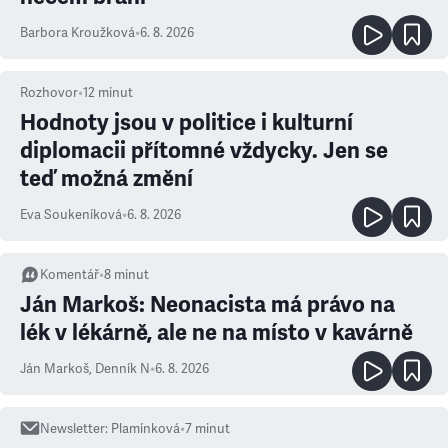
Barbora Kroužková
•
6. 8. 2026
Rozhovor
•
12
minut
Hodnoty jsou v politice i kulturní
diplomacii přítomné vždycky. Jen se
teď možná změní
Eva Soukeníková
•
6. 8. 2026
Komentář
•
8
minut
Ján Markoš: Neonacista má právo na
lék v lékárně, ale ne na místo v kavárně
Ján Markoš
,
Denník N
•
6. 8. 2026
Newsletter
:
Plamínková
•
7
minut