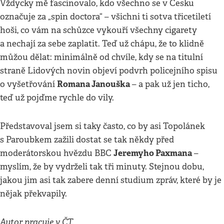
Vždycky mě fascinovalo, kdo všechno se v Česku
označuje za „spin doctora“ – všichni ti sotva třicetiletí
hoši, co vám na schůzce vykouří všechny cigarety
a nechají za sebe zaplatit. Teď už chápu, že to klidně
můžou dělat: minimálně od chvíle, kdy se na titulní
straně Lidových novin objeví podvrh policejního spisu
Romana Janouška
o vyšetřování
– a pak už jen ticho,
teď už pojďme rychle do vily.
Představoval jsem si taky často, co by asi Topolánek
s Paroubkem zažili dostat se tak někdy před
Jeremyho Paxmana
moderátorskou hvězdu BBC
–
myslím, že by vydrželi tak tři minuty. Stejnou dobu,
jakou jim asi tak zabere denní studium zpráv, které by je
nějak překvapily.
Autor pracuje v ČT.