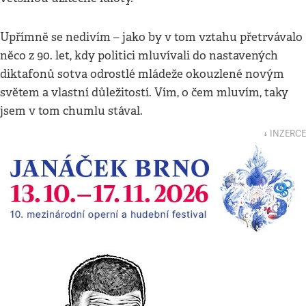
Upřímně se nedivím – jako by v tom vztahu přetrvávalo
něco z 90. let, kdy politici mluvívali do nastavených
diktafonů sotva odrostlé mládeže okouzlené novým
světem a vlastní důležitostí. Vím, o čem mluvím, taky
jsem v tom chumlu stával.
↓ INZERCE