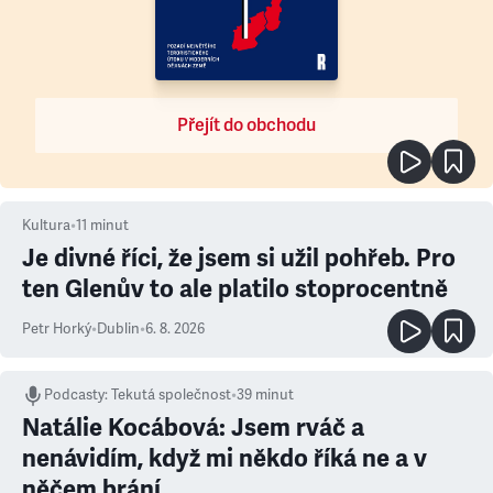
Přejít do obchodu
Kultura
•
11
minut
Je divné říci, že jsem si užil pohřeb. Pro
ten Glenův to ale platilo stoprocentně
Petr Horký
•
Dublin
•
6. 8. 2026
Podcasty
:
Tekutá společnost
•
39 minut
Natálie Kocábová: Jsem rváč a
nenávidím, když mi někdo říká ne a v
něčem brání