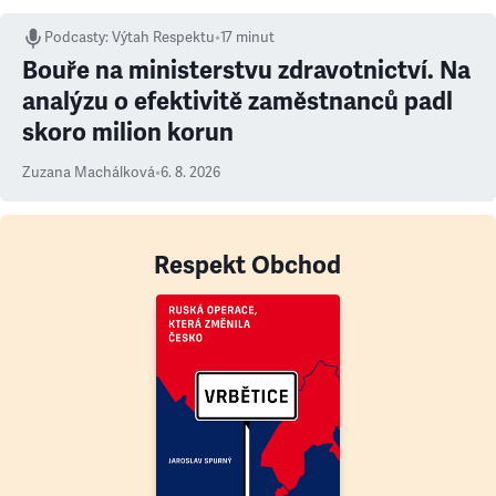
Podcasty
:
Výtah Respektu
•
17 minut
Bouře na ministerstvu zdravotnictví. Na
analýzu o efektivitě zaměstnanců padl
skoro milion korun
Zuzana Machálková
•
6. 8. 2026
Respekt Obchod