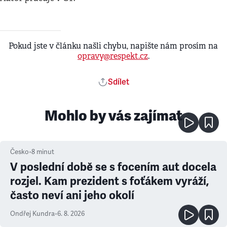
Pokud jste v článku našli chybu, napište nám prosím na
opravy@respekt.cz
.
Sdílet
Mohlo by vás zajímat
Česko
•
8
minut
V poslední době se s focením aut docela
rozjel. Kam prezident s foťákem vyráží,
často neví ani jeho okolí
Ondřej Kundra
•
6. 8. 2026