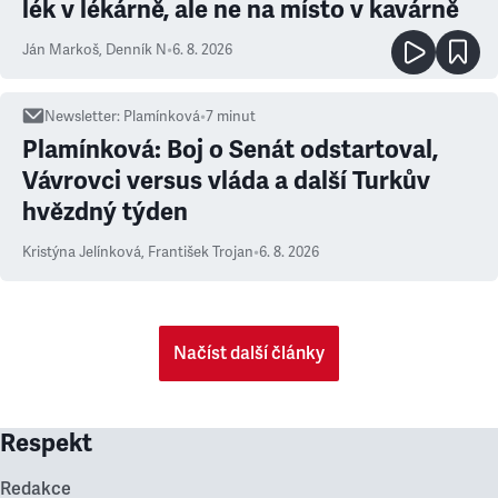
lék v lékárně, ale ne na místo v kavárně
Ján Markoš
,
Denník N
•
6. 8. 2026
Newsletter
:
Plamínková
•
7
minut
Plamínková: Boj o Senát odstartoval,
Vávrovci versus vláda a další Turkův
hvězdný týden
Kristýna Jelínková
,
František Trojan
•
6. 8. 2026
Načíst další články
Respekt
Redakce