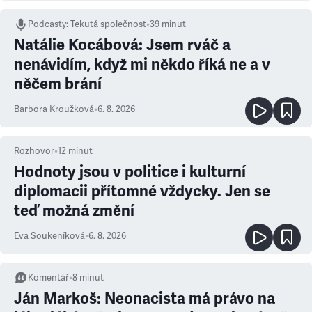
Podcasty
:
Tekutá společnost
•
39 minut
Natálie Kocábová: Jsem rváč a
nenávidím, když mi někdo říká ne a v
něčem brání
Barbora Kroužková
•
6. 8. 2026
Rozhovor
•
12
minut
Hodnoty jsou v politice i kulturní
diplomacii přítomné vždycky. Jen se
teď možná změní
Eva Soukeníková
•
6. 8. 2026
Komentář
•
8
minut
Ján Markoš: Neonacista má právo na