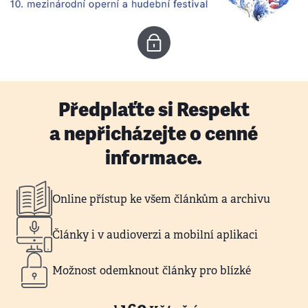
Předplaťte si Respekt
a nepřicházejte o cenné
informace.
Online přístup ke všem článkům a archivu
Články i v audioverzi a mobilní aplikaci
Možnost odemknout články pro blízké