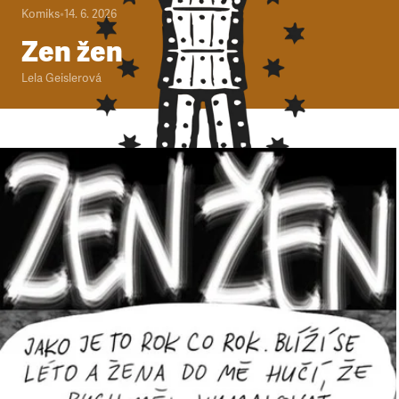
Komiks
•
14. 6. 2026
Zen žen
Lela Geislerová