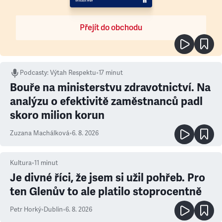
Přejít do obchodu
Podcasty
:
Výtah Respektu
•
17 minut
Bouře na ministerstvu zdravotnictví. Na
analýzu o efektivitě zaměstnanců padl
skoro milion korun
Zuzana Machálková
•
6. 8. 2026
Kultura
•
11
minut
Je divné říci, že jsem si užil pohřeb. Pro
ten Glenův to ale platilo stoprocentně
Petr Horký
•
Dublin
•
6. 8. 2026