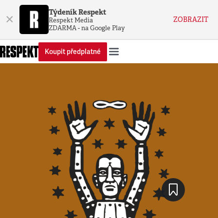
Týdeník Respekt
×
ZOBRAZIT
Respekt Media
ZDARMA - na Google Play
Koupit předplatné