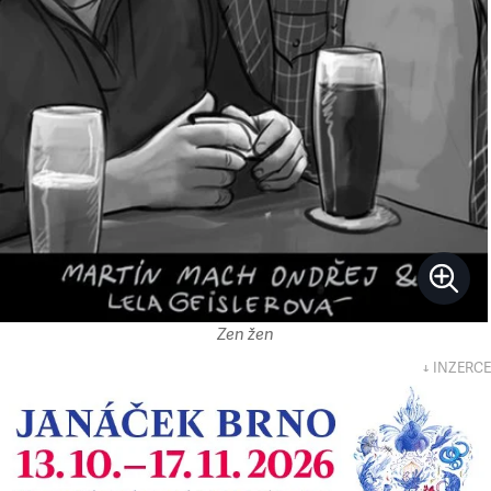
Zen žen
↓ INZERCE