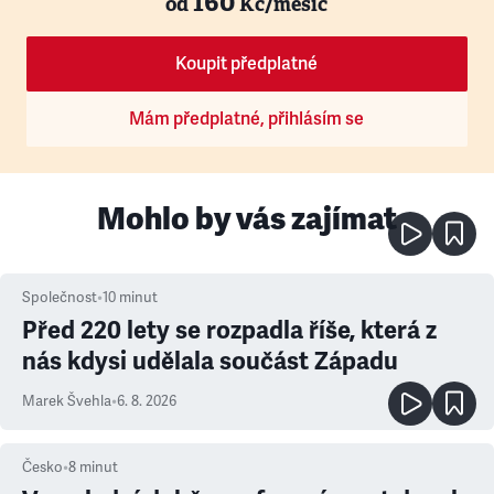
160
od
Kč/měsíc
Koupit předplatné
Mám předplatné, přihlásím se
Mohlo by vás zajímat
Společnost
•
10
minut
Před 220 lety se rozpadla říše, která z
nás kdysi udělala součást Západu
Marek Švehla
•
6. 8. 2026
Česko
•
8
minut