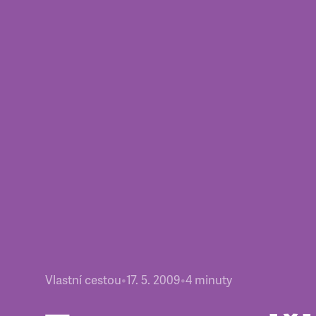
Vlastní cestou
•
17. 5. 2009
•
4
minuty