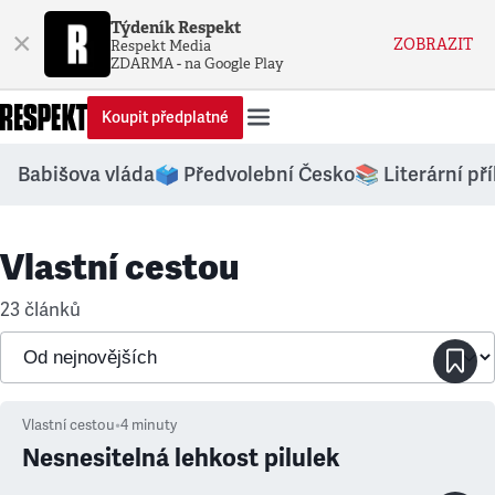
Týdeník Respekt
×
ZOBRAZIT
Respekt Media
ZDARMA - na Google Play
Koupit předplatné
Babišova vláda
🗳️ Předvolební Česko
📚 Literární př
Vlastní cestou
23 článků
Vlastní cestou
•
4
minuty
Nesnesitelná lehkost pilulek