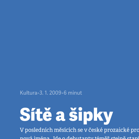
Kultura
•
3. 1. 2009
•
6
minut
Sítě a šipky
V posledních měsících se v české prozaické pr
nová jména. Jde o debutanty téměř stejně staré 