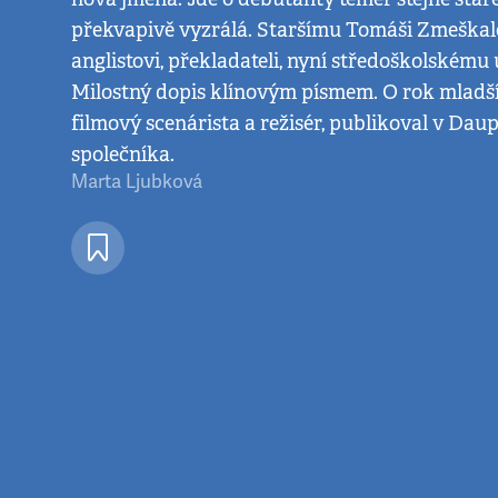
překvapivě vyzrálá. Staršímu Tomáši Zmeškalo
anglistovi, překladateli, nyní středoškolskému u
Milostný dopis klínovým písmem. O rok mladší
filmový scenárista a režisér, publikoval v Da
společníka.
Marta Ljubková