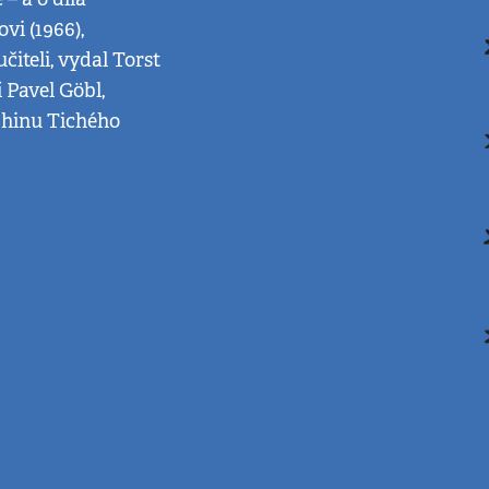
vi (1966),
čiteli, vydal Torst
 Pavel Göbl,
uphinu Tichého