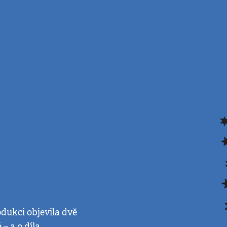
odukci objevila dvě
– a o díla