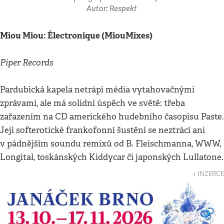
Autor: Respekt
Miou Miou: Électronique (MiouMixes)
Piper Records
Pardubická kapela netrápí média vytahovačnými
zprávami, ale má solidní úspěch ve světě: třeba
zařazením na CD amerického hudebního časopisu Paste.
Její softerotické frankofonní šustění se neztrácí ani
v pádnějším soundu remixů od B. Fleischmanna, WWW,
Longital, toskánských Kiddycar či japonských Lullatone.
↓ INZERCE