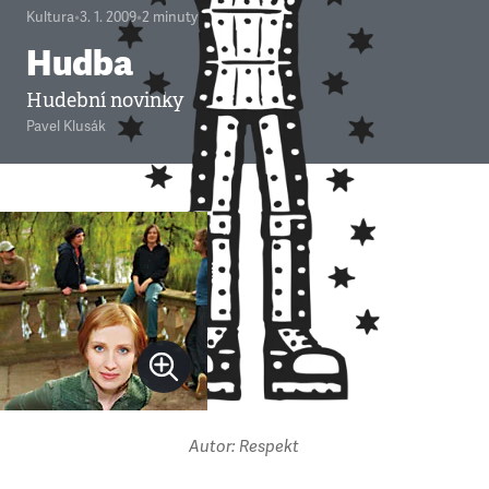
Kultura
•
3. 1. 2009
•
2
minuty
Hudba
Hudební novinky
Pavel Klusák
Autor: Respekt