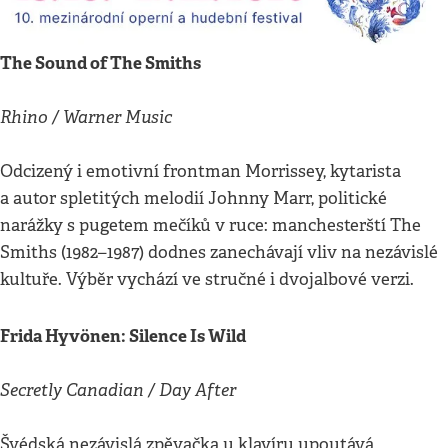
The Sound of The Smiths
Rhino / Warner Music
Odcizený i emotivní frontman Morrissey, kytarista
a autor spletitých melodií Johnny Marr, politické
narážky s pugetem mečíků v ruce: manchesterští The
Smiths (1982–1987) dodnes zanechávají vliv na nezávislé
kultuře. Výběr vychází ve stručné i dvojalbové verzi.
Frida Hyvönen: Silence Is Wild
Secretly Canadian / Day After
Švédská nezávislá zpěvačka u klavíru upoutává