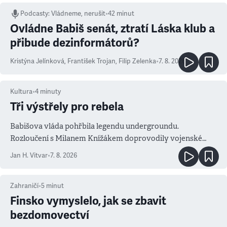
Podcasty
:
Vládneme, nerušit
•
42 minut
Ovládne Babiš senát, ztratí Láska klub a
přibude dezinformátorů?
Kristýna Jelínková
,
František Trojan
,
Filip Zelenka
•
7. 8. 2026
Kultura
•
4
minuty
Tři výstřely pro rebela
Babišova vláda pohřbila legendu undergroundu.
Rozloučení s Milanem Knížákem doprovodily vojenské
salvy i kritika pokrokářů
Jan H. Vitvar
•
7. 8. 2026
Zahraničí
•
5
minut
Finsko vymyslelo, jak se zbavit
bezdomovectví