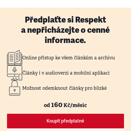
Předplaťte si Respekt
a nepřicházejte o cenné
informace.
Online přístup ke všem článkům a archivu
Články i v audioverzi a mobilní aplikaci
Možnost odemknout články pro blízké
160
od
Kč/měsíc
Koupit předplatné