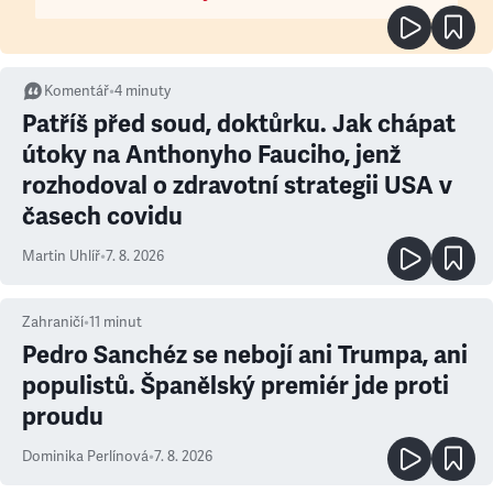
Komentář
•
4
minuty
Patříš před soud, doktůrku. Jak chápat
útoky na Anthonyho Fauciho, jenž
rozhodoval o zdravotní strategii USA v
časech covidu
Martin Uhlíř
•
7. 8. 2026
Zahraničí
•
11
minut
Pedro Sanchéz se nebojí ani Trumpa, ani
populistů. Španělský premiér jde proti
proudu
Dominika Perlínová
•
7. 8. 2026