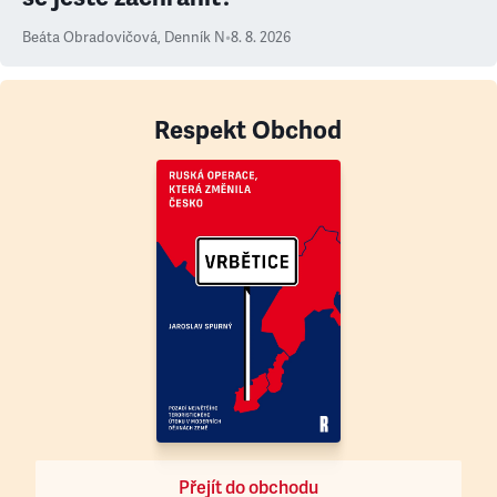
Beáta Obradovičová
,
Denník N
•
8. 8. 2026
Respekt Obchod
Přejít do obchodu