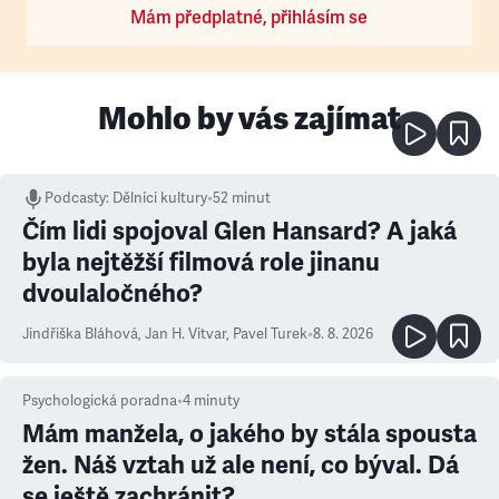
Mám předplatné, přihlásím se
Mohlo by vás zajímat
Podcasty
:
Dělníci kultury
•
52 minut
Čím lidi spojoval Glen Hansard? A jaká
byla nejtěžší filmová role jinanu
dvoulaločného?
Jindřiška Bláhová
,
Jan H. Vitvar
,
Pavel Turek
•
8. 8. 2026
Psychologická poradna
•
4
minuty
Mám manžela, o jakého by stála spousta
žen. Náš vztah už ale není, co býval. Dá
se ještě zachránit?