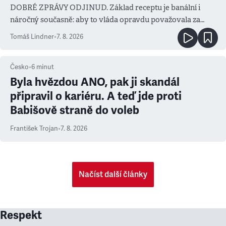
DOBRÉ ZPRÁVY ODJINUD. Základ receptu je banální i
náročný současně: aby to vláda opravdu považovala za
prioritu
Tomáš Lindner
•
7. 8. 2026
Česko
•
6
minut
Byla hvězdou ANO, pak ji skandál
připravil o kariéru. A teď jde proti
Babišově straně do voleb
František Trojan
•
7. 8. 2026
Načíst další články
Respekt