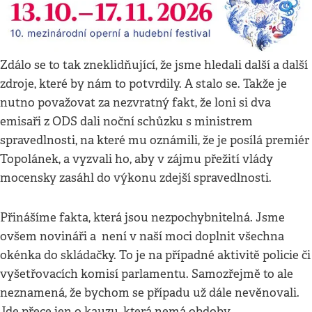
Zdálo se to tak zneklidňující, že jsme hledali další a další
zdroje, které by nám to potvrdily. A stalo se. Takže je
nutno považovat za nezvratný fakt, že loni si dva
emisaři z ODS dali noční schůzku s ministrem
spravedlnosti, na které mu oznámili, že je posílá premiér
Topolánek, a vyzvali ho, aby v zájmu přežití vlády
mocensky zasáhl do výkonu zdejší spravedlnosti.
Přinášíme fakta, která jsou nezpochybnitelná. Jsme
ovšem novináři a není v naší moci doplnit všechna
okénka do skládačky. To je na případné aktivitě policie či
vyšetřovacích komisí parlamentu. Samozřejmě to ale
neznamená, že bychom se případu už dále nevěnovali.
Jde přece jen o kauzu, která nemá obdoby.