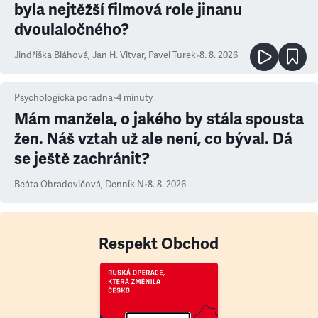
byla nejtěžší filmová role jinanu
dvoulaločného?
Jindřiška Bláhová
,
Jan H. Vitvar
,
Pavel Turek
•
8. 8. 2026
Psychologická poradna
•
4
minuty
Mám manžela, o jakého by stála spousta
žen. Náš vztah už ale není, co býval. Dá
se ještě zachránit?
Beáta Obradovičová
,
Denník N
•
8. 8. 2026
Respekt Obchod