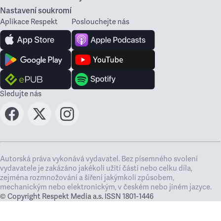
Nastavení soukromí
Aplikace Respekt
Poslouchejte nás
Sledujte nás
Autorská práva vykonává vydavatel. Bez písemného svolení
vydavatele je zakázáno jakékoli užití částí nebo celku díla,
zejména rozmnožování a šíření jakýmkoli způsobem,
mechanickým nebo elektronickým, v českém nebo jiném jazyce.
© Copyright Respekt Media a.s. ISSN 1801-1446