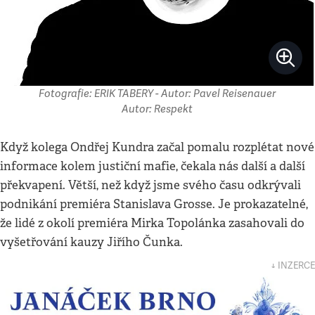
Fotografie: ERIK TABERY - Autor: Pavel Reisenauer
Autor: Respekt
Když kolega Ondřej Kundra začal pomalu rozplétat nové
informace kolem justiční mafie, čekala nás další a další
překvapení. Větší, než když jsme svého času odkrývali
podnikání premiéra Stanislava Grosse. Je prokazatelné,
že lidé z okolí premiéra Mirka Topolánka zasahovali do
vyšetřování kauzy Jiřího Čunka.
↓ INZERCE