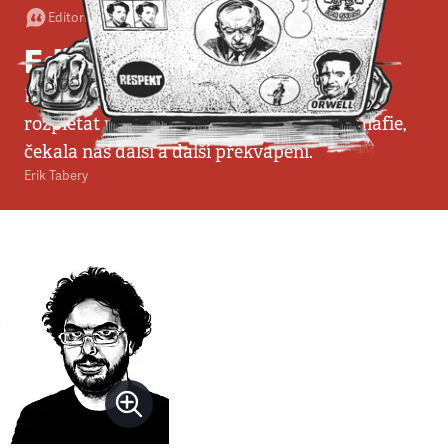
Editorial
•
7. 3. 2009
•
2
minuty
Editorial
Když kolega Ondřej Kundra začal pomalu
rozplétat nové informace kolem justiční mafie,
čekala nás další a další překvapení.
Erik Tabery