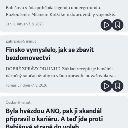
Babišova vláda pohřbila legendu undergroundu.
Rozloučení s Milanem Knížákem doprovodily vojenské
salvy i kritika pokrokářů
Jan H. Vitvar
•
7. 8. 2026
Zahraničí
•
5
minut
Finsko vymyslelo, jak se zbavit
bezdomovectví
DOBRÉ ZPRÁVY ODJINUD. Základ receptu je banální i
náročný současně: aby to vláda opravdu považovala za
prioritu
Tomáš Lindner
•
7. 8. 2026
Česko
•
6
minut
Byla hvězdou ANO, pak ji skandál
připravil o kariéru. A teď jde proti
Babišově straně do voleb