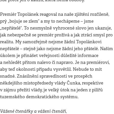
Premiér Topolánek reagoval na naše zjištění rozčileně,
prý „bojuje se zlem“ a my to nechápeme – jsme
„nepřátelé“. To nesmyslně vyhrocené slovo jen ukazuje,
jak nebezpečně se premiér prožívá a jak ztrácí smysl pro
realitu. My samozřejmě nejsme žádní Topolánkovi
nepřátelé – stejně jako nejsme žádní jeho přátelé. Naším
úkolem je přinášet veřejnosti důležité informace
a nehledět přitom nalevo či napravo. Je na premiérovi,
aby teď okolnosti případu vysvětlil. Nebude to mít
snadné. Znásilnění spravedlnosti ve prospěch
někdejšího místopředsedy vlády Čunka, respektive
v zájmu přežití vlády, je velký útok na jeden z pilířů
tuzemského demokratického systému.
Vážené čtenářky a vážení čtenáři,