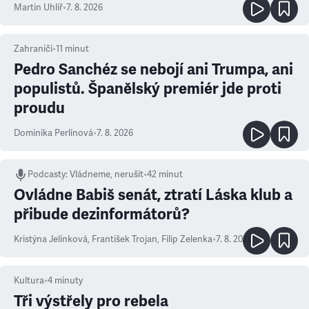
Martin Uhlíř
•
7. 8. 2026
Zahraničí
•
11
minut
Pedro Sanchéz se nebojí ani Trumpa, ani
populistů. Španělský premiér jde proti
proudu
Dominika Perlínová
•
7. 8. 2026
Podcasty
:
Vládneme, nerušit
•
42 minut
Ovládne Babiš senát, ztratí Láska klub a
přibude dezinformátorů?
Kristýna Jelínková
,
František Trojan
,
Filip Zelenka
•
7. 8. 2026
Kultura
•
4
minuty
Tři výstřely pro rebela