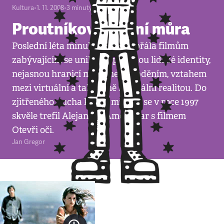
Kultura
•
1. 11. 2008
•
3
minuty
Proutníkova noční můra
Poslední léta minulého století přála filmům
zabývajícím se unikající povahou lidské identity,
nejasnou hranicí mezi snem a bděním, vztahem
mezi virtuální a takzvaně normální realitou. Do
zjitřeného ducha konce milénia se v roce 1997
skvěle trefil Alejandro Amenábar s filmem
Otevři oči.
Jan Gregor