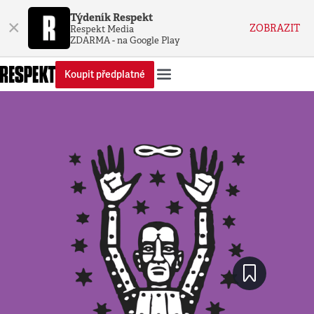
Týdeník Respekt
×
ZOBRAZIT
Respekt Media
ZDARMA - na Google Play
Koupit předplatné