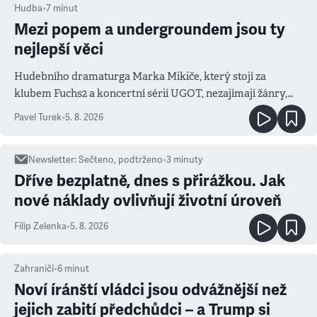
Hudba
•
7
minut
Mezi popem a undergroundem jsou ty
nejlepší věci
Hudebního dramaturga Marka Mikiče, který stojí za
klubem Fuchs2 a koncertní sérií UGOT, nezajímají žánry,
ale atmosféra
Pavel Turek
•
5. 8. 2026
Newsletter
:
Sečteno, podtrženo
•
3
minuty
Dříve bezplatně, dnes s přirážkou. Jak
nové náklady ovlivňují životní úroveň
Filip Zelenka
•
5. 8. 2026
Zahraničí
•
6
minut
Noví íránští vládci jsou odvážnější než
jejich zabití předchůdci – a Trump si