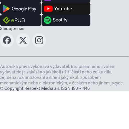
Sledujte nás
Autorská práva vykonává vydavatel. Bez písemného svolení
vydavatele je zakázáno jakékoli užití částí nebo celku díla,
zejména rozmnožování a šíření jakýmkoli způsobem,
mechanickým nebo elektronickým, v českém nebo jiném jazyce.
© Copyright Respekt Media a.s. ISSN 1801-1446