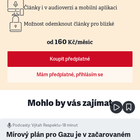
Články i v audioverzi a mobilní aplikaci
Možnost odemknout články pro blízké
160
od
Kč/měsíc
Koupit předplatné
Mám předplatné, přihlásím se
Mohlo by vás zajímat
Podcasty
:
Výtah Respektu
•
18 minut
Mírový plán pro Gazu je v začarovaném