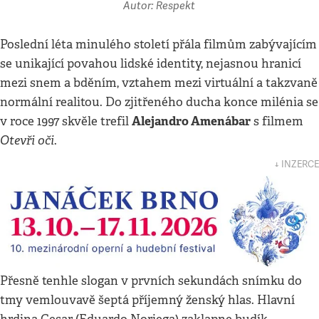
Autor: Respekt
Poslední léta minulého století přála filmům zabývajícím
se unikající povahou lidské identity, nejasnou hranicí
mezi snem a bděním, vztahem mezi virtuální a takzvaně
normální realitou. Do zjitřeného ducha konce milénia se
Alejandro Amenábar
v roce 1997 skvěle trefil
s filmem
Otevři oči
.
↓ INZERCE
Přesně tenhle slogan v prvních sekundách snímku do
tmy vemlouvavě šeptá příjemný ženský hlas. Hlavní