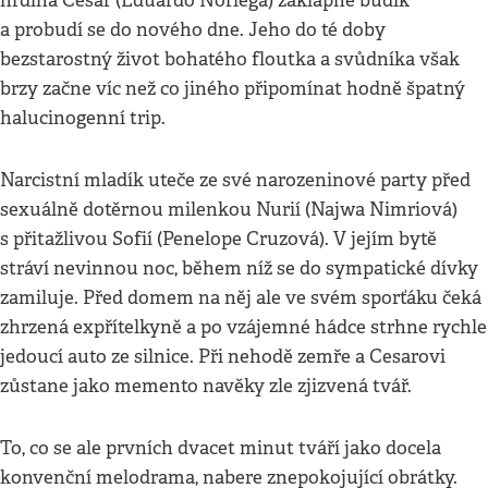
hrdina Cesar (Eduardo Noriega) zaklapne budík
a probudí se do nového dne. Jeho do té doby
bezstarostný život bohatého floutka a svůdníka však
brzy začne víc než co jiného připomínat hodně špatný
halucinogenní trip.
Narcistní mladík uteče ze své narozeninové party před
sexuálně dotěrnou milenkou Nurií (Najwa Nimriová)
s přitažlivou Sofií (Penelope Cruzová). V jejím bytě
stráví nevinnou noc, během níž se do sympatické dívky
zamiluje. Před domem na něj ale ve svém sporťáku čeká
zhrzená expřítelkyně a po vzájemné hádce strhne rychle
jedoucí auto ze silnice. Při nehodě zemře a Cesarovi
zůstane jako memento navěky zle zjizvená tvář.
To, co se ale prvních dvacet minut tváří jako docela
konvenční melodrama, nabere znepokojující obrátky.