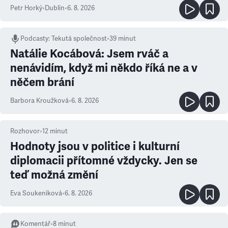
Petr Horký
•
Dublin
•
6. 8. 2026
Podcasty
:
Tekutá společnost
•
39 minut
Natálie Kocábová: Jsem rváč a
nenávidím, když mi někdo říká ne a v
něčem brání
Barbora Kroužková
•
6. 8. 2026
Rozhovor
•
12
minut
Hodnoty jsou v politice i kulturní
diplomacii přítomné vždycky. Jen se
teď možná změní
Eva Soukeníková
•
6. 8. 2026
Komentář
•
8
minut