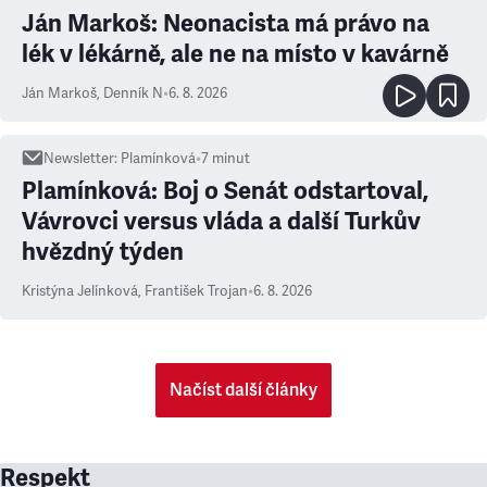
Ján Markoš: Neonacista má právo na
lék v lékárně, ale ne na místo v kavárně
Ján Markoš
,
Denník N
•
6. 8. 2026
Newsletter
:
Plamínková
•
7
minut
Plamínková: Boj o Senát odstartoval,
Vávrovci versus vláda a další Turkův
hvězdný týden
Kristýna Jelínková
,
František Trojan
•
6. 8. 2026
Načíst další články
Respekt