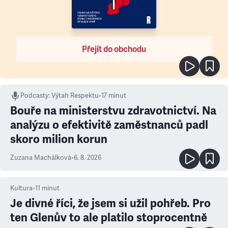
Přejít do obchodu
Podcasty
:
Výtah Respektu
•
17 minut
Bouře na ministerstvu zdravotnictví. Na
analýzu o efektivitě zaměstnanců padl
skoro milion korun
Zuzana Machálková
•
6. 8. 2026
Kultura
•
11
minut
Je divné říci, že jsem si užil pohřeb. Pro
ten Glenův to ale platilo stoprocentně