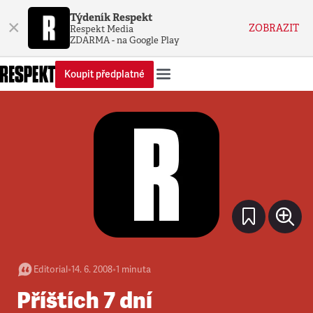
Týdeník Respekt
×
ZOBRAZIT
Respekt Media
ZDARMA - na Google Play
Koupit předplatné
Editorial
•
14. 6. 2008
•
1
minuta
Příštích 7 dní