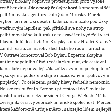
otřásly blokády dopravců protestujících proti vysoké
Jde o nový český rekord
ceně benzinu.
, komentoval šéf
pelhřimovské agentury Dobrý den Miroslav Marek
výkon, při němž si deset mládenců namazalo podrážky
vteřinovým lepidlem, pak přitiskli své nohy na strop
pelhřimovského kulturáku a tak zavěšeni vydrželi viset
hlavou dolů deset vteřin. Krajský soud v Hradci Králové
zamítl restituční nároky šlechtického rodu Harrachů.
V Ostravě koncertoval Bob Dylan. Expertní skupina
antimonopolního úřadu začala zkoumat, zda cestovní
kanceláře nepodvádějí zákazníky svými nepochopitelně
vysokými a podezřele stejně načasovanými „palivovými
příplatky“. Po celé zemi padaly hlavy ředitelů nemocnic.
Na své rozloučení s Evropou přicestoval do Slovinska
dosluhující americký prezident George W. Bush. Média
zveřejnila čerstvý žebříček americké společnosti Mercer,
která každoročně určuje město „nabízející lidem nejlepší