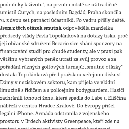
podmínky k životu“; na prvním místě se už tradičně
umístil Curych, na posledním Bagdád; Praha skončila
71. z dvou set patnácti účastníků. Po vedru přišly deště.
Jsem z těch otázek smutná
, odpověděla manželka
předsedy vlády Pavla Topolánková na dotazy tisku, proč
její občanské sdružení Becario sice shání sponzory na
financování studií pro chudé studenty, ale v praxi pak
většinu vybraných peněz utratí za svůj provoz a za
pořádání různých golfových turnajů; „smutné otázky“
dostala Topolánková před pražskou veřejnou diskusí
Dámy v neziskovém sektoru, kam přijela ve vládní
limuzíně s řidičem a s policejním bodyguardem. Hasiči
zachránili tonoucí ženu, která spadla do Labe u Eliščina
nábřeží v centru Hradce Králové. Do Evropy přišel
legální iPhone. Armáda odstranila z vojenského
prostoru v Brdech aktivisty Greenpeace, kteří zde na