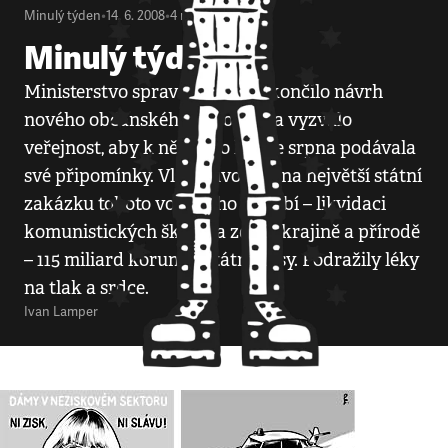
Minulý týden
•
14. 6. 2008
•
4
minuty
Minulý týden
Ministerstvo spravedlnosti dokončilo návrh
nového občanského zákoníku a vyzvalo
veřejnost, aby k němu do konce srpna podávala
své připomínky. Vláda uvolnila na největší státní
zakázku tohoto volebního období – likvidaci
komunistických škod na zdejší krajině a přírodě
– 115 miliard korun ze státní kasy. Podražily léky
na tlak a srdce.
Ivan Lamper