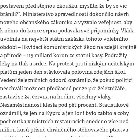
postaveni před stejnou zkoušku, myslíte, že by se víc
bránili?“. Ministerstvo spravedlnosti dokončilo návrh
nového občanského zákoníku a vyzvalo veřejnost, aby
k němu do konce srpna podávala své připomínky. Vláda
uvolnila na největší státní zakázku tohoto volebního
období – likvidaci komunistických škod na zdejší krajině
a přírodě – 115 miliard korun ze státní kasy. Podražily
léky na tlak a srdce. Na protest proti nízkým učitelským
platům jeden den stávkovala polovina zdejších škol.
Vedení železničních odborů oznámilo, že pokud politici
neschválí možnost předčasné penze pro železničáře,
zastaví se 24. června na hodinu všechny vlaky.
Nezaměstnanost klesla pod pět procent. Statistikové
oznámili, že jen na Kypru a jen loni bylo zabito a coby
pochoutka v místních restauracích snědeno více než
milion kusů přísně chráněného stěhovavého ptactva