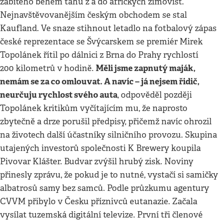
zabitého během tahu z a do afrických zimovišť.
Nejnavštěvovanějším českým obchodem se stal
Kaufland. Ve snaze stihnout letadlo na fotbalový zápas
české reprezentace se Švýcarskem se premiér Mirek
Topolánek řítil po dálnici z Brna do Prahy rychlostí
Měli jsme zapnutý maják,
200 kilometrů v hodině.
nemám se za co omlouvat. A navíc – já nejsem řidič,
neurčuju rychlost svého auta
, odpověděl později
Topolánek kritikům vyčítajícím mu, že naprosto
zbytečně a drze porušil předpisy, přičemž navíc ohrozil
na životech další účastníky silničního provozu. Skupina
utajených investorů společnosti K Brewery koupila
Pivovar Klášter. Budvar zvýšil hrubý zisk. Noviny
přinesly zprávu, že pokud je to nutné, vystačí si samičky
albatrosů samy bez samců. Podle průzkumu agentury
CVVM přibylo v Česku příznivců eutanazie. Začala
vysílat tuzemská digitální televize. První tři členové