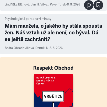
Jindřiška Bláhová
,
Jan H. Vitvar
,
Pavel Turek
•
8. 8. 2026
Psychologická poradna
•
4
minuty
Mám manžela, o jakého by stála spousta
žen. Náš vztah už ale není, co býval. Dá
se ještě zachránit?
Beáta Obradovičová
,
Denník N
•
8. 8. 2026
Respekt Obchod