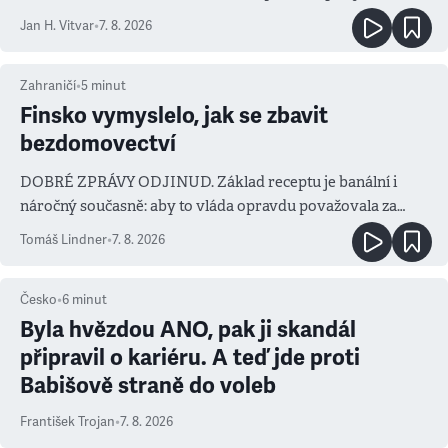
salvy i kritika pokrokářů
Jan H. Vitvar
•
7. 8. 2026
Zahraničí
•
5
minut
Finsko vymyslelo, jak se zbavit
bezdomovectví
DOBRÉ ZPRÁVY ODJINUD. Základ receptu je banální i
náročný současně: aby to vláda opravdu považovala za
prioritu
Tomáš Lindner
•
7. 8. 2026
Česko
•
6
minut
Byla hvězdou ANO, pak ji skandál
připravil o kariéru. A teď jde proti
Babišově straně do voleb
František Trojan
•
7. 8. 2026