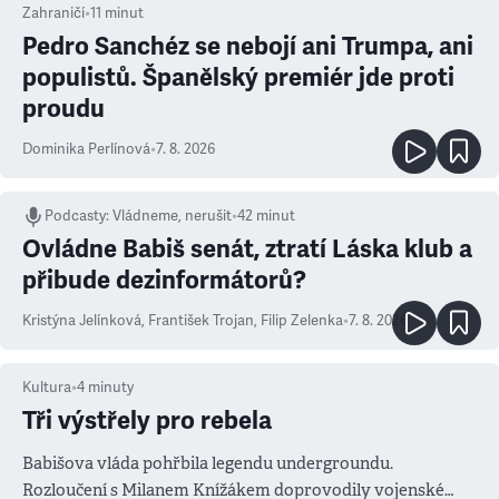
Zahraničí
•
11
minut
Pedro Sanchéz se nebojí ani Trumpa, ani
populistů. Španělský premiér jde proti
proudu
Dominika Perlínová
•
7. 8. 2026
Podcasty
:
Vládneme, nerušit
•
42 minut
Ovládne Babiš senát, ztratí Láska klub a
přibude dezinformátorů?
Kristýna Jelínková
,
František Trojan
,
Filip Zelenka
•
7. 8. 2026
Kultura
•
4
minuty
Tři výstřely pro rebela
Babišova vláda pohřbila legendu undergroundu.
Rozloučení s Milanem Knížákem doprovodily vojenské