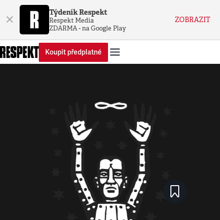
Týdeník Respekt
×
ZOBRAZIT
Respekt Media
ZDARMA - na Google Play
Koupit předplatné