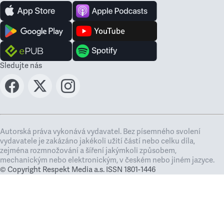
Sledujte nás
Autorská práva vykonává vydavatel. Bez písemného svolení
vydavatele je zakázáno jakékoli užití částí nebo celku díla,
zejména rozmnožování a šíření jakýmkoli způsobem,
mechanickým nebo elektronickým, v českém nebo jiném jazyce.
© Copyright Respekt Media a.s. ISSN 1801-1446