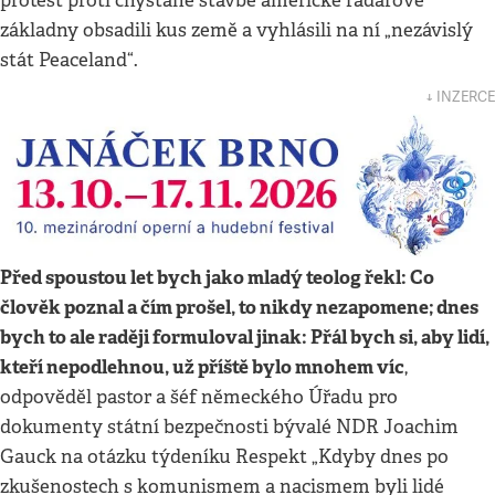
protest proti chystané stavbě americké radarové
základny obsadili kus země a vyhlásili na ní „nezávislý
stát Peaceland“.
↓ INZERCE
Před spoustou let bych jako mladý teolog řekl: Co
člověk poznal a čím prošel, to nikdy nezapomene; dnes
bych to ale raději formuloval jinak: Přál bych si, aby lidí,
kteří nepodlehnou, už příště bylo mnohem víc
,
odpověděl pastor a šéf německého Úřadu pro
dokumenty státní bezpečnosti bývalé NDR Joachim
Gauck na otázku týdeníku Respekt „Kdyby dnes po
zkušenostech s komunismem a nacismem byli lidé