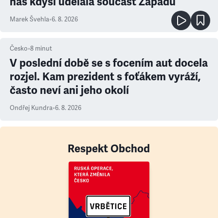
nás kdysi udělala součást Západu
Marek Švehla
•
6. 8. 2026
Česko
•
8
minut
V poslední době se s focením aut docela
rozjel. Kam prezident s foťákem vyráží,
často neví ani jeho okolí
Ondřej Kundra
•
6. 8. 2026
Respekt Obchod