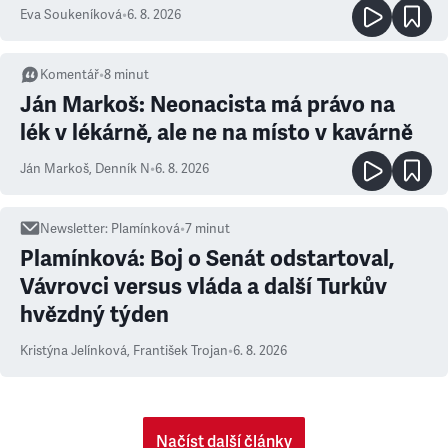
Eva Soukeníková
•
6. 8. 2026
Komentář
•
8
minut
Ján Markoš: Neonacista má právo na
lék v lékárně, ale ne na místo v kavárně
Ján Markoš
,
Denník N
•
6. 8. 2026
Newsletter
:
Plamínková
•
7
minut
Plamínková: Boj o Senát odstartoval,
Vávrovci versus vláda a další Turkův
hvězdný týden
Kristýna Jelínková
,
František Trojan
•
6. 8. 2026
Načíst další články