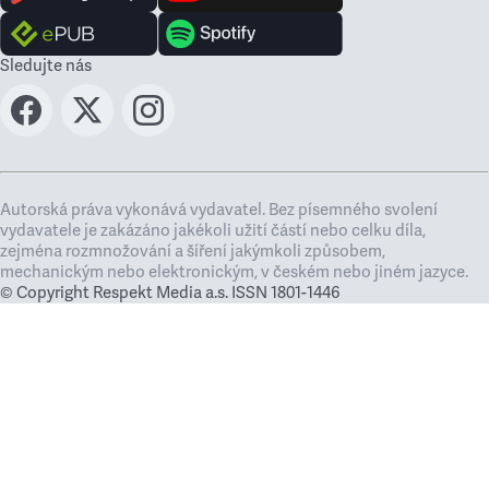
Sledujte nás
Autorská práva vykonává vydavatel. Bez písemného svolení
vydavatele je zakázáno jakékoli užití částí nebo celku díla,
zejména rozmnožování a šíření jakýmkoli způsobem,
mechanickým nebo elektronickým, v českém nebo jiném jazyce.
© Copyright Respekt Media a.s. ISSN 1801-1446