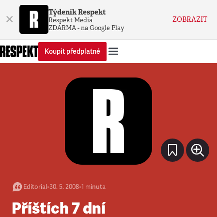
Týdeník Respekt
×
ZOBRAZIT
Respekt Media
ZDARMA - na Google Play
Koupit předplatné
Editorial
•
30. 5. 2008
•
1
minuta
Příštích 7 dní