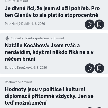
Kultura
•
11
minut
Je divné říci, že jsem si užil pohřeb. Pro
ten Glenův to ale platilo stoprocentně
Petr Horký
•
Dublin
•
6. 8. 2026
Podcasty
:
Tekutá společnost
•
39 minut
Natálie Kocábová: Jsem rváč a
nenávidím, když mi někdo říká ne a v
něčem brání
Barbora Kroužková
•
6. 8. 2026
Rozhovor
•
12
minut
Hodnoty jsou v politice i kulturní
diplomacii přítomné vždycky. Jen se
teď možná změní