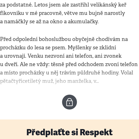
za podstatné. Letos jsem ale zastřihl velikánský keř
fíkovníku v mé pracovně, větve mu bujně narostly
a namáčkly se až na okno a akumulačky.
Před odpolední bohoslužbou obyčejně chodívám na
procházku do lesa se psem. Myšlenky se zklidní
a urovnají. Venku nezvoní ani telefon, ani zvonek
u dveří. Ale ne vždy: těsně před odchodem zvoní telefon
a místo procházky u něj trávím půldruhé hodiny. Volal
pětačtyřicetiletý muž, jeho manželka, v…
Předplaťte si Respekt