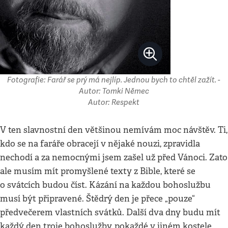
Fotografie: Farář se prý má nejlíp. Jednou bych to chtěl zažít. -
Autor: Tomki Němec
Autor: Respekt
V ten slavnostní den většinou nemívám moc návštěv. Ti,
kdo se na faráře obracejí v nějaké nouzi, zpravidla
nechodí a za nemocnými jsem zašel už před Vánoci. Zato
ale musím mít promyšlené texty z Bible, které se
o svátcích budou číst. Kázání na každou bohoslužbu
musí být připravené. Štědrý den je přece „pouze“
předvečerem vlastních svátků. Další dva dny budu mít
každý den troje bohoslužby, pokaždé v jiném kostele,