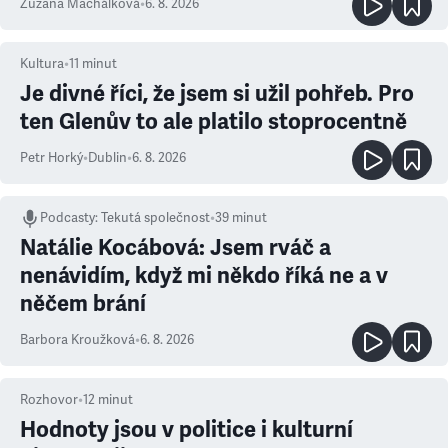
Zuzana Machálková
•
6. 8. 2026
Kultura
•
11
minut
Je divné říci, že jsem si užil pohřeb. Pro
ten Glenův to ale platilo stoprocentně
Petr Horký
•
Dublin
•
6. 8. 2026
Podcasty
:
Tekutá společnost
•
39 minut
Natálie Kocábová: Jsem rváč a
nenávidím, když mi někdo říká ne a v
něčem brání
Barbora Kroužková
•
6. 8. 2026
Rozhovor
•
12
minut
Hodnoty jsou v politice i kulturní