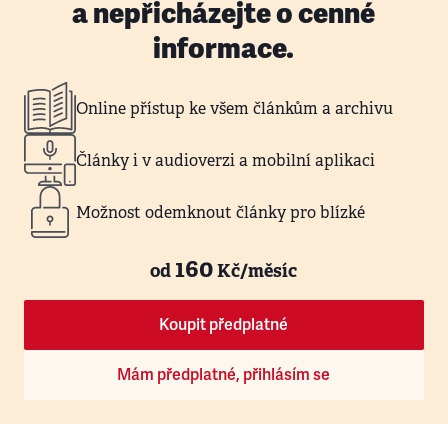
a nepřicházejte o cenné
informace.
Online přístup ke všem článkům a archivu
Články i v audioverzi a mobilní aplikaci
Možnost odemknout články pro blízké
160
od
Kč/měsíc
Koupit předplatné
Mám předplatné, přihlásím se