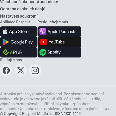
Všeobecné obchodní podmínky
Ochrana osobních údajů
Nastavení soukromí
Aplikace Respekt
Poslouchejte nás
Sledujte nás
Autorská práva vykonává vydavatel. Bez písemného svolení
vydavatele je zakázáno jakékoli užití částí nebo celku díla,
zejména rozmnožování a šíření jakýmkoli způsobem,
mechanickým nebo elektronickým, v českém nebo jiném jazyce.
© Copyright Respekt Media a.s. ISSN 1801-1446