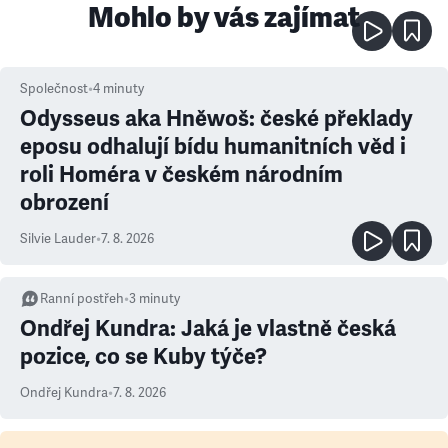
Mohlo by vás zajímat
Společnost
•
4
minuty
Odysseus aka Hněwoš: české překlady
eposu odhalují bídu humanitních věd i
roli Homéra v českém národním
obrození
Silvie Lauder
•
7. 8. 2026
Ranní postřeh
•
3
minuty
Ondřej Kundra: Jaká je vlastně česká
pozice, co se Kuby týče?
Ondřej Kundra
•
7. 8. 2026