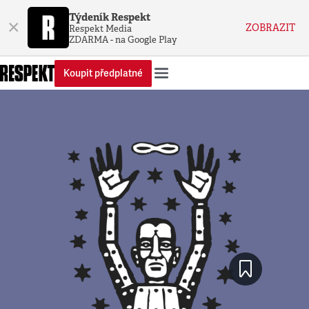
Týdeník Respekt
×
ZOBRAZIT
Respekt Media
ZDARMA - na Google Play
Koupit předplatné