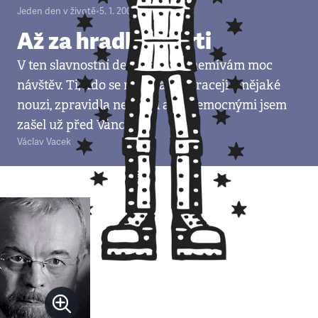
Jeden den v životě
•
5. 1. 2008
•
4
minuty
Až za hradbu smrti
V ten slavnostní den většinou nemívám moc
návštěv. Ti, kdo se na faráře obracejí v nějaké
nouzi, zpravidla nechodí a za nemocnými jsem
zašel už před Vánoci.
Václav Vacek