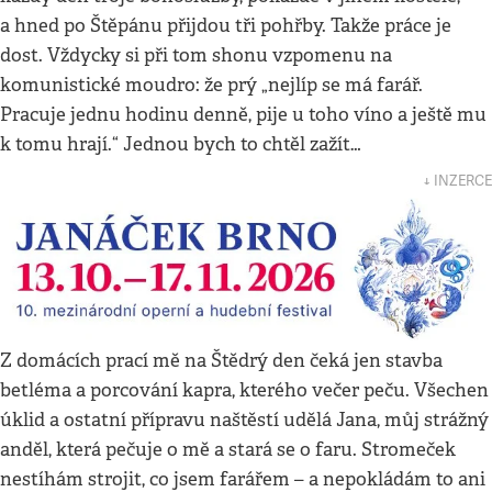
a hned po Štěpánu přijdou tři pohřby. Takže práce je
dost. Vždycky si při tom shonu vzpomenu na
komunistické moudro: že prý „nejlíp se má farář.
Pracuje jednu hodinu denně, pije u toho víno a ještě mu
k tomu hrají.“ Jednou bych to chtěl zažít…
↓ INZERCE
Z domácích prací mě na Štědrý den čeká jen stavba
betléma a porcování kapra, kterého večer peču. Všechen
úklid a ostatní přípravu naštěstí udělá Jana, můj strážný
anděl, která pečuje o mě a stará se o faru. Stromeček
nestíhám strojit, co jsem farářem – a nepokládám to ani