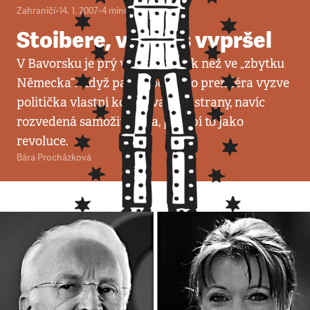
Zahraničí
•
14. 1. 2007
•
4
minuty
Stoibere, váš čas vypršel
V Bavorsku je prý všechno jinak než ve „zbytku
Německa“. Když pak úspěšného premiéra vyzve
politička vlastní konzervativní strany, navíc
rozvedená samoživitelka, působí to jako
revoluce.
Bára Procházková