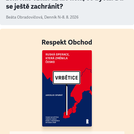
se ještě zachránit?
Beáta Obradovičová
,
Denník N
•
8. 8. 2026
Respekt Obchod