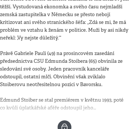
těžší. Vystudovaná ekonomka a svého času nejmladší
zemská zastupitelka v Německu se přesto nebojí
kritizovat ani svého stranického šéfa: „Zdá se mi, že má
problém ve vztahu k ženám v politice. Muži by asi nikdy
neřekl: ,Vy nejste důležitý.‘“
Právě Gabriele Pauli (49) na prosincovém zasedání
předsednictva CSU Edmunda Stoibera (65) obvinila ze
sledování své osoby. Jeden pracovník kanceláře
odstoupil, ostatní mlčí. Obvinění však zviklalo
Stoiberovu neotřesitelnou pozici v Bavorsku.
Edmund Stoiber se stal premiérem v květnu 1993, poté
co kvůli úplatkářské aféře odstoupil jeho…