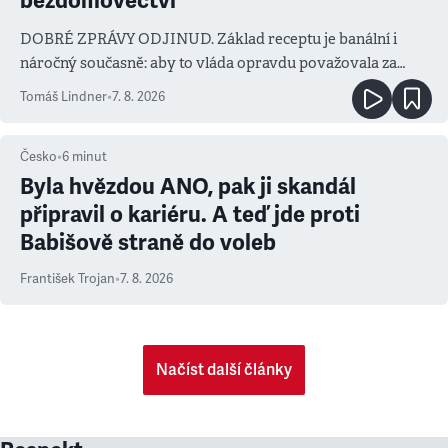
bezdomovectví
DOBRÉ ZPRÁVY ODJINUD. Základ receptu je banální i
náročný současně: aby to vláda opravdu považovala za
prioritu
Tomáš Lindner
•
7. 8. 2026
Česko
•
6
minut
Byla hvězdou ANO, pak ji skandál
připravil o kariéru. A teď jde proti
Babišově straně do voleb
František Trojan
•
7. 8. 2026
Načíst další články