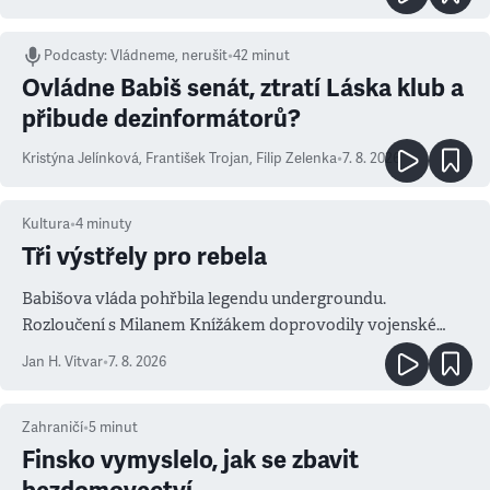
Podcasty
:
Vládneme, nerušit
•
42 minut
Ovládne Babiš senát, ztratí Láska klub a
přibude dezinformátorů?
Kristýna Jelínková
,
František Trojan
,
Filip Zelenka
•
7. 8. 2026
Kultura
•
4
minuty
Tři výstřely pro rebela
Babišova vláda pohřbila legendu undergroundu.
Rozloučení s Milanem Knížákem doprovodily vojenské
salvy i kritika pokrokářů
Jan H. Vitvar
•
7. 8. 2026
Zahraničí
•
5
minut
Finsko vymyslelo, jak se zbavit