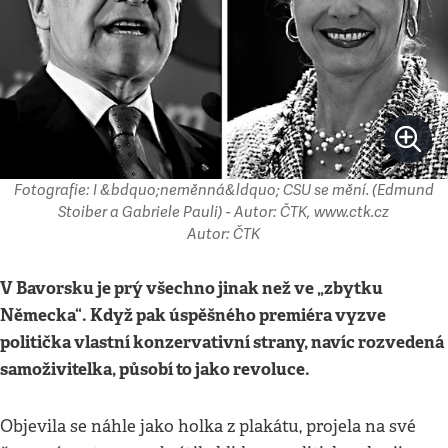
Fotografie: I &bdquo;neměnná&ldquo; CSU se mění. (Edmund
Stoiber a Gabriele Pauli) - Autor: ČTK, www.ctk.cz
Autor: ČTK
V Bavorsku je prý všechno jinak než ve „zbytku
Německa“. Když pak úspěšného premiéra vyzve
politička vlastní konzervativní strany, navíc rozvedená
samoživitelka, působí to jako revoluce.
Objevila se náhle jako holka z plakátu, projela na své