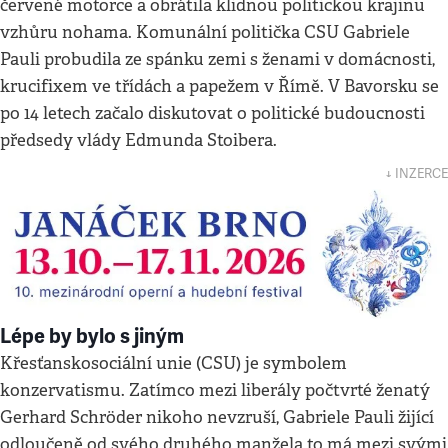
červené motorce a obrátila klidnou politickou krajinu
vzhůru nohama. Komunální politička CSU Gabriele
Pauli probudila ze spánku zemi s ženami v domácnosti,
krucifixem ve třídách a papežem v Římě. V Bavorsku se
po 14 letech začalo diskutovat o politické budoucnosti
předsedy vlády Edmunda Stoibera.
↓ INZERCE
Lépe by bylo s jiným
Křesťanskosociální unie (CSU) je symbolem
konzervatismu. Zatímco mezi liberály počtvrté ženatý
Gerhard Schröder nikoho nevzruší, Gabriele Pauli žijící
odloučeně od svého druhého manžela to má mezi svými