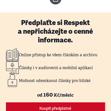
Předplaťte si Respekt
a nepřicházejte o cenné
informace.
Online přístup ke všem článkům a archivu
Články i v audioverzi a mobilní aplikaci
Možnost odemknout články pro blízké
160
od
Kč/měsíc
Koupit předplatné