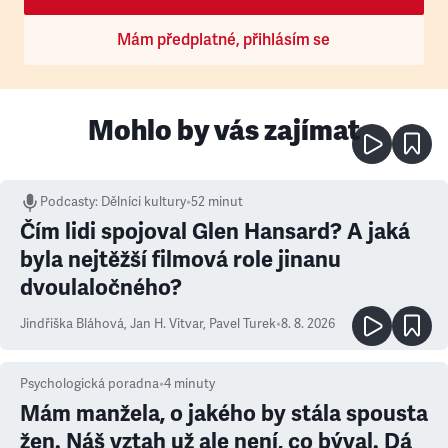
Mám předplatné, přihlásím se
Mohlo by vás zajímat
Podcasty
:
Dělníci kultury
•
52 minut
Čím lidi spojoval Glen Hansard? A jaká
byla nejtěžší filmová role jinanu
dvoulaločného?
Jindřiška Bláhová
,
Jan H. Vitvar
,
Pavel Turek
•
8. 8. 2026
Psychologická poradna
•
4
minuty
Mám manžela, o jakého by stála spousta
žen. Náš vztah už ale není, co býval. Dá