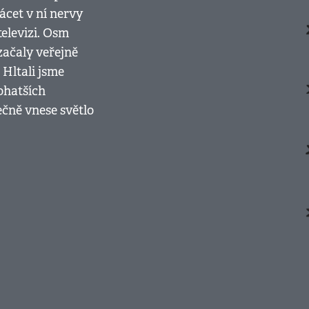
rácet v ní nervy
televizi. Osm
začaly veřejně
 Hltali jsme
bohatších
ečně vnese světlo