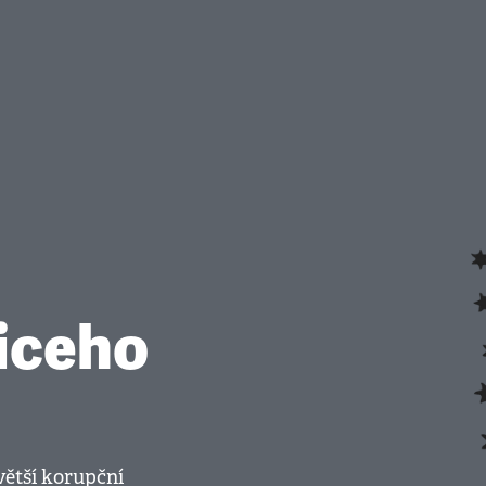
iceho
jvětší korupční