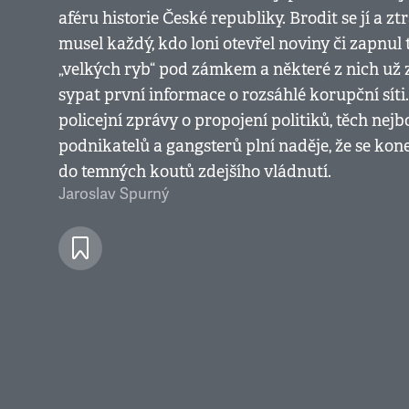
aféru historie České republiky. Brodit se jí a zt
musel každý, kdo loni otevřel noviny či zapnul 
„velkých ryb“ pod zámkem a některé z nich už 
sypat první informace o rozsáhlé korupční síti.
policejní zprávy o propojení politiků, těch nej
podnikatelů a gangsterů plní naděje, že se kon
do temných koutů zdejšího vládnutí.
Jaroslav Spurný