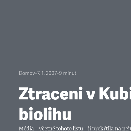
Domov
•
7. 1. 2007
•
9
minut
Ztraceni v Kub
biolihu
Média – včetně tohoto listu – ji překřtila na ne