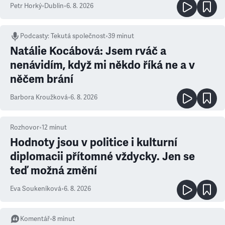
Petr Horký
•
Dublin
•
6. 8. 2026
Podcasty
:
Tekutá společnost
•
39 minut
Natálie Kocábová: Jsem rváč a
nenávidím, když mi někdo říká ne a v
něčem brání
Barbora Kroužková
•
6. 8. 2026
Rozhovor
•
12
minut
Hodnoty jsou v politice i kulturní
diplomacii přítomné vždycky. Jen se
teď možná změní
Eva Soukeníková
•
6. 8. 2026
Komentář
•
8
minut