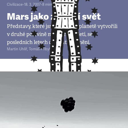
Civilizace
•
18. 3. 2007
•
8
minut
Mars jako záložní svět
Představy, které jsme si o rudé planetě vytvořili
v druhé polovině minulého století, se v
posledních letech dramaticky mění.
Martin Uhlíř
,
Tomáš Přibyl