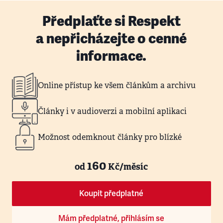
Předplaťte si Respekt
a nepřicházejte o cenné
informace.
Online přístup ke všem článkům a archivu
Články i v audioverzi a mobilní aplikaci
Možnost odemknout články pro blízké
160
od
Kč/měsíc
Koupit předplatné
Mám předplatné, přihlásím se