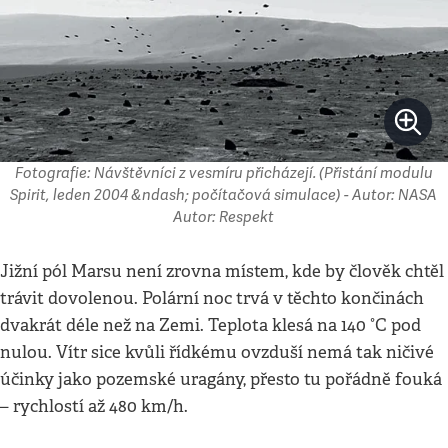
Fotografie: Návštěvníci z vesmíru přicházejí. (Přistání modulu
Spirit, leden 2004 &ndash; počítačová simulace) - Autor: NASA
Autor: Respekt
Jižní pól Marsu není zrovna místem, kde by člověk chtěl
trávit dovolenou. Polární noc trvá v těchto končinách
dvakrát déle než na Zemi. Teplota klesá na 140 °C pod
nulou. Vítr sice kvůli řídkému ovzduší nemá tak ničivé
účinky jako pozemské uragány, přesto tu pořádně fouká
– rychlostí až 480 km/h.