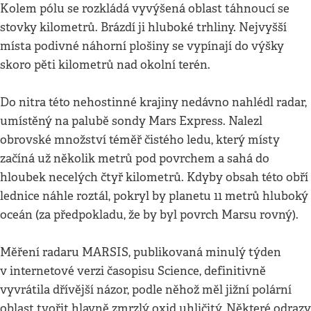
Kolem pólu se rozkládá vyvýšená oblast táhnoucí se
stovky kilometrů. Brázdí ji hluboké trhliny. Nejvyšší
místa podivné náhorní plošiny se vypínají do výšky
skoro pěti kilometrů nad okolní terén.
Do nitra této nehostinné krajiny nedávno nahlédl radar,
umístěný na palubě sondy Mars Express. Nalezl
obrovské množství téměř čistého ledu, který místy
začíná už několik metrů pod povrchem a sahá do
hloubek necelých čtyř kilometrů. Kdyby obsah této obří
lednice náhle roztál, pokryl by planetu 11 metrů hluboký
oceán (za předpokladu, že by byl povrch Marsu rovný).
Měření radaru MARSIS, publikovaná minulý týden
v internetové verzi časopisu Science, definitivně
vyvrátila dřívější názor, podle něhož měl jižní polární
oblast tvořit hlavně zmrzlý oxid uhličitý. Některé odrazy