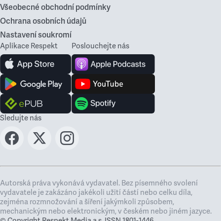
Všeobecné obchodní podmínky
Ochrana osobních údajů
Nastavení soukromí
Aplikace Respekt
Poslouchejte nás
Sledujte nás
Autorská práva vykonává vydavatel. Bez písemného svolení
vydavatele je zakázáno jakékoli užití částí nebo celku díla,
zejména rozmnožování a šíření jakýmkoli způsobem,
mechanickým nebo elektronickým, v českém nebo jiném jazyce.
© Copyright Respekt Media a.s. ISSN 1801-1446