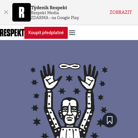
Týdeník Respekt
×
ZOBRAZIT
Respekt Media
ZDARMA - na Google Play
Koupit předplatné