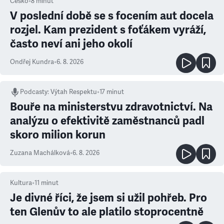
Česko
•
8
minut
V poslední době se s focením aut docela
rozjel. Kam prezident s foťákem vyráží,
často neví ani jeho okolí
Ondřej Kundra
•
6. 8. 2026
Podcasty
:
Výtah Respektu
•
17 minut
Bouře na ministerstvu zdravotnictví. Na
analýzu o efektivitě zaměstnanců padl
skoro milion korun
Zuzana Machálková
•
6. 8. 2026
Kultura
•
11
minut
Je divné říci, že jsem si užil pohřeb. Pro
ten Glenův to ale platilo stoprocentně