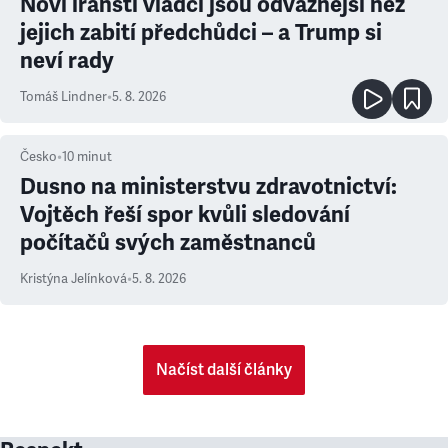
Noví íránští vládci jsou odvážnější než
jejich zabití předchůdci – a Trump si
neví rady
Tomáš Lindner
•
5. 8. 2026
Česko
•
10
minut
Dusno na ministerstvu zdravotnictví:
Vojtěch řeší spor kvůli sledování
počítačů svých zaměstnanců
Kristýna Jelínková
•
5. 8. 2026
Načíst další články