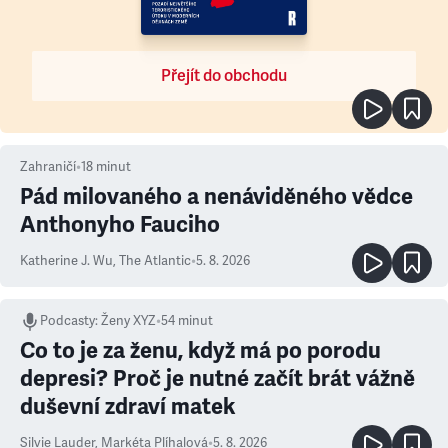
Přejít do obchodu
Zahraničí
•
18
minut
Pád milovaného a nenáviděného vědce
Anthonyho Fauciho
Katherine J. Wu
,
The Atlantic
•
5. 8. 2026
Podcasty
:
Ženy XYZ
•
54 minut
Co to je za ženu, když má po porodu
depresi? Proč je nutné začít brát vážně
duševní zdraví matek
Silvie Lauder
,
Markéta Plíhalová
•
5. 8. 2026