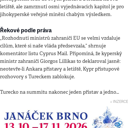
letiště, ale zamrznutí osmi vyjednávacích kapitol je pro
jihokyperské veřejné mínění chabým výsledkem.
Řekové podle práva
„Rozhodnutí ministrů zahraničí EU se velmi vzdaluje
cílům, které si naše vláda předsevzala,“ shrnuje
komentátor listu Cyprus Mail. Připomíná, že kyperský
ministr zahraničí Giorgos Lillikas to deklaroval jasně:
neotevře-li Ankara přístavy a letiště, Kypr přístupové
rozhovory s Tureckem zablokuje.
Turecko na summitu nakonec jeden přístav a jedno…
↓ INZERCE