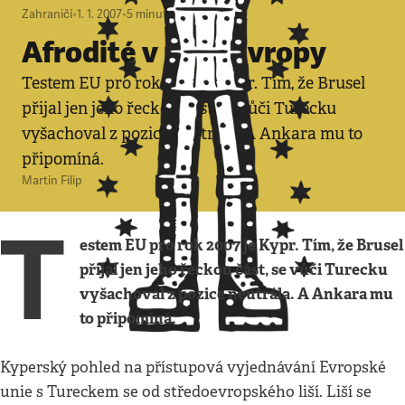
Zahraničí
•
1. 1. 2007
•
5
minut
Afrodité v patu Evropy
Testem EU pro rok 2007 je Kypr. Tím, že Brusel
přijal jen jeho řeckou část, se vůči Turecku
vyšachoval z pozice neutrála. A Ankara mu to
připomíná.
Martin Filip
T
estem EU pro rok 2007 je Kypr. Tím, že Brusel
přijal jen jeho řeckou část, se vůči Turecku
vyšachoval z pozice neutrála. A Ankara mu
to připomíná.
Kyperský pohled na přístupová vyjednávání Evropské
unie s Tureckem se od středoevropského liší. Liší se