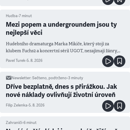
Hudba
•
7
minut
Mezi popem a undergroundem jsou ty
nejlepší věci
Hudebního dramaturga Marka Mikiče, který stojí za
klubem Fuchs2 a koncertní sérií UGOT, nezajímají žánry,
ale atmosféra
Pavel Turek
•
5. 8. 2026
Newsletter
:
Sečteno, podtrženo
•
3
minuty
Dříve bezplatně, dnes s přirážkou. Jak
nové náklady ovlivňují životní úroveň
Filip Zelenka
•
5. 8. 2026
Zahraničí
•
6
minut