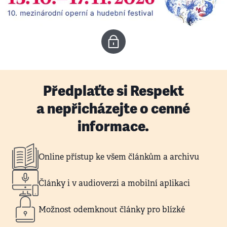
Předplaťte si Respekt
a nepřicházejte o cenné
informace.
Online přístup ke všem článkům a archivu
Články i v audioverzi a mobilní aplikaci
Možnost odemknout články pro blízké