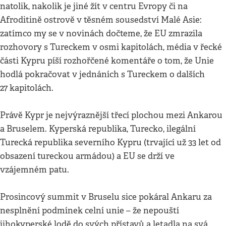
natolik, nakolik je jiné žít v centru Evropy či na
Afroditině ostrově v těsném sousedství Malé Asie:
zatímco my se v novinách dočteme, že EU zmrazila
rozhovory s Tureckem v osmi kapitolách, média v řecké
části Kypru píší rozhořčené komentáře o tom, že Unie
hodlá pokračovat v jednáních s Tureckem o dalších
27 kapitolách.
Právě Kypr je nejvýraznější třecí plochou mezi Ankarou
a Bruselem. Kyperská republika, Turecko, ilegální
Turecká republika severního Kypru (trvající už 33 let od
obsazení tureckou armádou) a EU se drží ve
vzájemném patu.
Prosincový summit v Bruselu sice pokáral Ankaru za
nesplnění podmínek celní unie – že nepouští
jihokyperské lodě do svých přístavů a letadla na svá