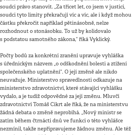
soudci právo stanovit. „Za třicet let, co jsem v justici,
soudci tyto limity překračují víc a víc, ale i když mohou
částku překročit například pětinásobně, nelze
rozhodnout o stonásobku. To už by kolidovalo
s podstatou samotného zákona,“ říká Vyklický.
Počty bodů za konkrétní zranění upravuje vyhláška
s úřednickým názvem „o odškodnění bolesti a ztížení
společenského uplatnění“. O její změně ale nikdo
neuvažuje. Ministerstvo spravedlnosti odkazuje na
ministerstvo zdravotnictví, které stávající vyhlášku
vydalo, a je tudíž odpovědné za její změnu. Mluvčí
zdravotnictví Tomáš Cikrt ale říká, že na ministerstvu
žádná debata o změně neprobíhá. „Nový ministr se
zatím během čtrnácti dnů ve funkci o této vyhlášce
nezmínil, takže nepřipravujeme žádnou změnu. Ale též