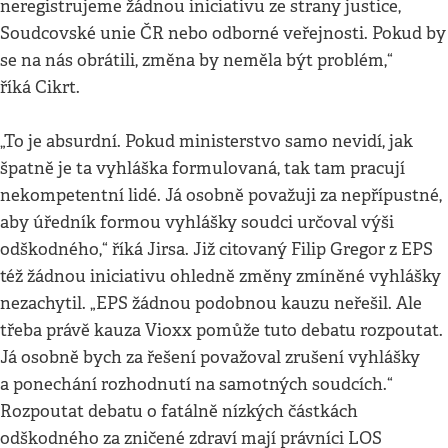
neregistrujeme žádnou iniciativu ze strany justice,
Soudcovské unie ČR nebo odborné veřejnosti. Pokud by
se na nás obrátili, změna by neměla být problém,“
říká Cikrt.
„To je absurdní. Pokud ministerstvo samo nevidí, jak
špatně je ta vyhláška formulovaná, tak tam pracují
nekompetentní lidé. Já osobně považuji za nepřípustné,
aby úředník formou vyhlášky soudci určoval výši
odškodného,“ říká Jirsa. Již citovaný Filip Gregor z EPS
též žádnou iniciativu ohledně změny zmíněné vyhlášky
nezachytil. „EPS žádnou podobnou kauzu neřešil. Ale
třeba právě kauza Vioxx pomůže tuto debatu rozpoutat.
Já osobně bych za řešení považoval zrušení vyhlášky
a ponechání rozhodnutí na samotných soudcích.“
Rozpoutat debatu o fatálně nízkých částkách
odškodného za zničené zdraví mají právníci LOS