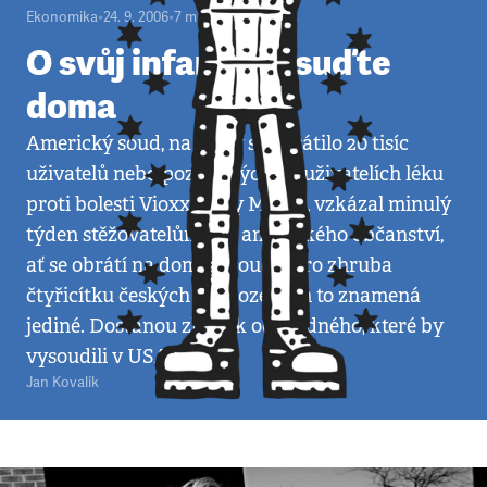
Ekonomika
•
24. 9. 2006
•
7
minut
O svůj infarkt se suďte
doma
Americký soud, na který se obrátilo 20 tisíc
uživatelů nebo pozůstalých po uživatelích léku
proti bolesti Vioxx firmy Merck, vzkázal minulý
týden stěžovatelům bez amerického občanství,
ať se obrátí na domácí soudy. Pro zhruba
čtyřicítku českých poškozených to znamená
jediné. Dostanou zlomek odškodného, které by
vysoudili v USA.
Jan Kovalík