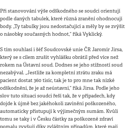
Při stanovování výše odškodného se soudci orientují
podle daných tabulek, které různá zranění ohodnocují
body. „Ty tabulky jsou nedostačující a měly by se zvýšit
o násobky současných hodnot,“ říká Vyklický.
S tím souhlasí i šéf Soudcovské unie ČR Jaromír Jirsa,
který se s cílem zrušit vyhlášku obrátil před více než
rokem na Ústavní soud. Dodnes se jeho stížností soud
nezabýval. „Jestliže za kompletní ztrátu zraku má
pacient dostat 360 tisíc, tak je to pro mne tak nízké
odškodnění, že je až neústavní,“ říká Jirsa. Podle jeho
slov tuto situaci soudci řeší tak, že v případech, kdy
dojde k újmě bez jakéhokoli zavinění poškozeného,
automaticky přistupují k výjimečným sumám. Kvůli
tomu se taky i v Česku částky za poškozené zdraví
pomalu zvyšují díky zvláštním případům, které mají