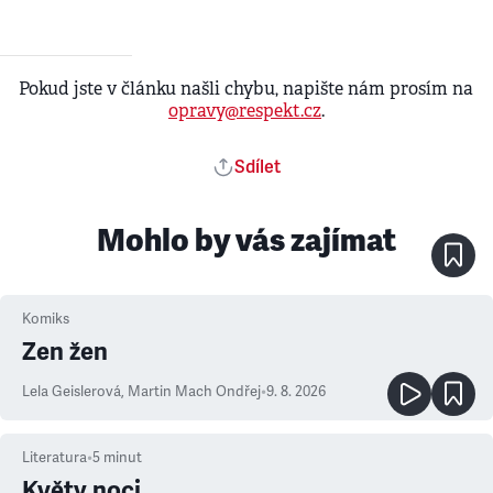
Pokud jste v článku našli chybu, napište nám prosím na
opravy@respekt.cz
.
Sdílet
Mohlo by vás zajímat
Komiks
Zen žen
Lela Geislerová
,
Martin Mach Ondřej
•
9. 8. 2026
Literatura
•
5
minut
Květy noci