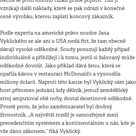
nechá se proti tomuto riziku příště pojistit. Tím jí
vznikají další náklady, které se pak odrazí v konečné
ceně výrobku, kterou zaplatí koncový zákazník.
Podle experta na americké právo soudce Jana
Vyklického se ale ani o USA nedá říct, že tam obecně
dávají vysoké odškodné. Soudy posuzují každý případ
individuálně a přihlížejí i k tomu, jestli si žalovaný může
odškodné dovolit. Jako příklad dává ženu, která se
opařila kávou v restauraci McDonald‘s a vysoudila
miliony dolarů. Naproti této kauze byl Vyklický sám jako
host přítomen jednání, kdy dělník, jemuž zemědělský
stroj amputoval obě nohy, dostal desetinové odškodné.
Prostě proto, že jeho zaměstnavatel byl drobný
živnostník. „A největší rozdíl je samozřejmě mezi
precedenčním systémem a kontinentálním u nás, kde je
vše dáno zákonem,“ říká Vyklický.