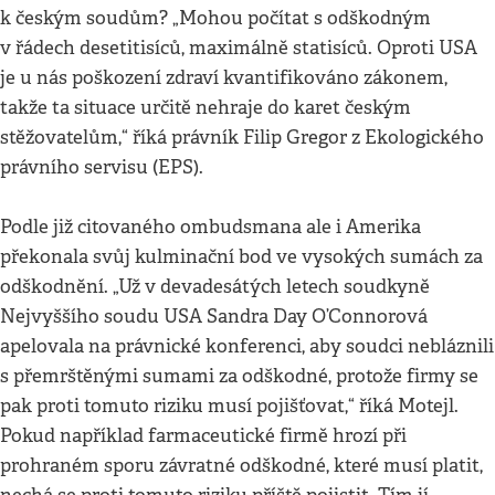
k českým soudům? „Mohou počítat s odškodným
v řádech desetitisíců, maximálně statisíců. Oproti USA
je u nás poškození zdraví kvantifikováno zákonem,
takže ta situace určitě nehraje do karet českým
stěžovatelům,“ říká právník Filip Gregor z Ekologického
právního servisu (EPS).
Podle již citovaného ombudsmana ale i Amerika
překonala svůj kulminační bod ve vysokých sumách za
odškodnění. „Už v devadesátých letech soudkyně
Nejvyššího soudu USA Sandra Day O’Connorová
apelovala na právnické konferenci, aby soudci nebláznili
s přemrštěnými sumami za odškodné, protože firmy se
pak proti tomuto riziku musí pojišťovat,“ říká Motejl.
Pokud například farmaceutické firmě hrozí při
prohraném sporu závratné odškodné, které musí platit,