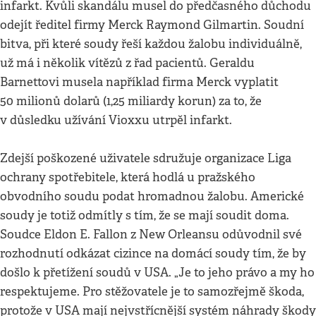
infarkt. Kvůli skandálu musel do předčasného důchodu
odejít ředitel firmy Merck Raymond Gilmartin. Soudní
bitva, při které soudy řeší každou žalobu individuálně,
už má i několik vítězů z řad pacientů. Geraldu
Barnettovi musela například firma Merck vyplatit
50 milionů dolarů (1,25 miliardy korun) za to, že
v důsledku užívání Vioxxu utrpěl infarkt.
Zdejší poškozené uživatele sdružuje organizace Liga
ochrany spotřebitele, která hodlá u pražského
obvodního soudu podat hromadnou žalobu. Americké
soudy je totiž odmítly s tím, že se mají soudit doma.
Soudce Eldon E. Fallon z New Orleansu odůvodnil své
rozhodnutí odkázat cizince na domácí soudy tím, že by
došlo k přetížení soudů v USA. „Je to jeho právo a my ho
respektujeme. Pro stěžovatele je to samozřejmě škoda,
protože v USA mají nejvstřícnější systém náhrady škody