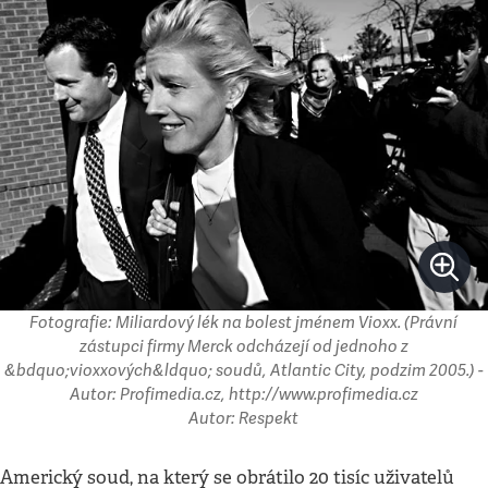
Fotografie: Miliardový lék na bolest jménem Vioxx. (Právní
zástupci firmy Merck odcházejí od jednoho z
&bdquo;vioxxových&ldquo; soudů, Atlantic City, podzim 2005.) -
Autor: Profimedia.cz, http://www.profimedia.cz
Autor: Respekt
Americký soud, na který se obrátilo 20 tisíc uživatelů