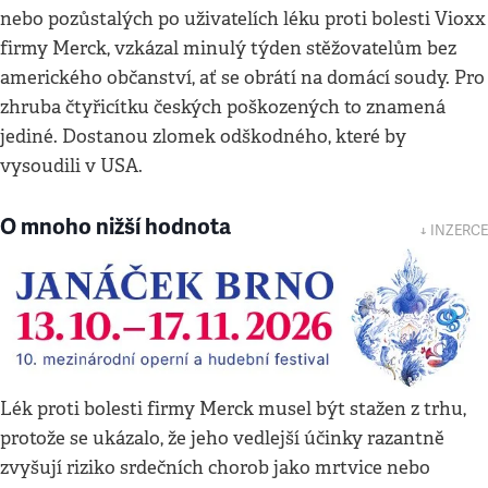
nebo pozůstalých po uživatelích léku proti bolesti Vioxx
firmy Merck, vzkázal minulý týden stěžovatelům bez
amerického občanství, ať se obrátí na domácí soudy. Pro
zhruba čtyřicítku českých poškozených to znamená
jediné. Dostanou zlomek odškodného, které by
vysoudili v USA.
O mnoho nižší hodnota
↓ INZERCE
Lék proti bolesti firmy Merck musel být stažen z trhu,
protože se ukázalo, že jeho vedlejší účinky razantně
zvyšují riziko srdečních chorob jako mrtvice nebo