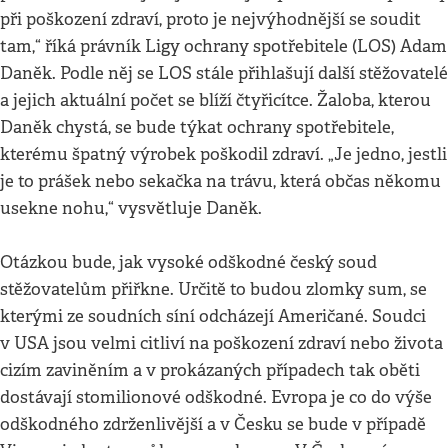
při poškození zdraví, proto je nejvýhodnější se soudit
tam,“ říká právník Ligy ochrany spotřebitele (LOS) Adam
Daněk. Podle něj se LOS stále přihlašují další stěžovatelé
a jejich aktuální počet se blíží čtyřicítce. Žaloba, kterou
Daněk chystá, se bude týkat ochrany spotřebitele,
kterému špatný výrobek poškodil zdraví. „Je jedno, jestli
je to prášek nebo sekačka na trávu, která občas někomu
usekne nohu,“ vysvětluje Daněk.
Otázkou bude, jak vysoké odškodné český soud
stěžovatelům přiřkne. Určitě to budou zlomky sum, se
kterými ze soudních síní odcházejí Američané. Soudci
v USA jsou velmi citliví na poškození zdraví nebo života
cizím zaviněním a v prokázaných případech tak oběti
dostávají stomilionové odškodné. Evropa je co do výše
odškodného zdrženlivější a v Česku se bude v případě