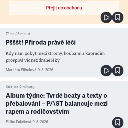
Přejít do obchodu
Téma
•
13
minut
Pšššt! Příroda právě léčí
Kdy nám pobyt mezi stromy, houbami a kapradím
prospívá víc než drahé léky
Markéta Plíhalová
•
9. 8. 2026
Kultura
•
2
minuty
Album týdne: Tvrdé beaty a texty o
přebalování – P/\ST balancuje mezi
rapem a rodičovstvím
Eliška Palušová
•
9. 8. 2026