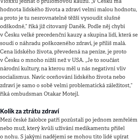
Vioxxu jednat o průlomovou kauzu. „V Česku má
hodnota lidského života a zdraví velmi malou hodnotu,
a proto je tu nesrovnatelně těžší vysoudit slušné
odškodné,“ říká již citovaný Daněk. Podle něj chybí
v Česku velké precedenční kauzy a skupina lidí, která se
soudí o náhradu poškozeného zdraví, je příliš malá.
Cena lidského života, převedená na peníze, je proto
v Česku o mnoho nižší než v USA. „Je to součást
národní kultury, na kterou měl u nás negativní vliv
socialismus. Navíc oceňování lidského života nebo
zdraví je samo o sobě velmi problematická záležitost,“
říká ombudsman Otakar Motejl.
Kolik za ztrátu zdraví
Mezi české žalobce patří pozůstalí po jednom zemřelém
nebo muž, který kvůli užívání medikamentu přišel
o nohu. S jakými nadějemi se mohou tito lidé upírat