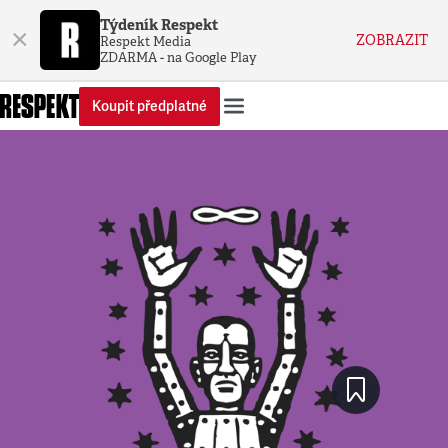
Týdeník Respekt
×
ZOBRAZIT
Respekt Media
ZDARMA - na Google Play
Koupit předplatné