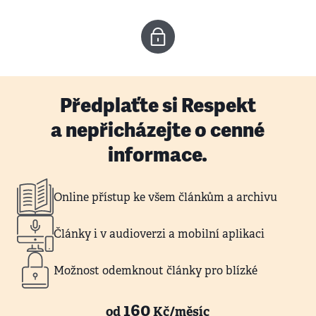
Předplaťte si Respekt
a nepřicházejte o cenné
informace.
Online přístup ke všem článkům a archivu
Články i v audioverzi a mobilní aplikaci
Možnost odemknout články pro blízké
160
od
Kč/měsíc