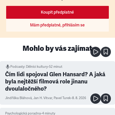
Koupit předplatné
Mám předplatné, přihlásím se
Mohlo by vás zajímat
Podcasty
:
Dělníci kultury
•
52 minut
Čím lidi spojoval Glen Hansard? A jaká
byla nejtěžší filmová role jinanu
dvoulaločného?
Jindřiška Bláhová
,
Jan H. Vitvar
,
Pavel Turek
•
8. 8. 2026
Psychologická poradna
•
4
minuty