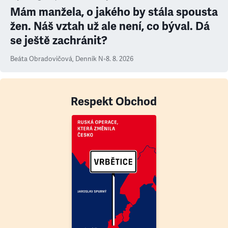
Mám manžela, o jakého by stála spousta
žen. Náš vztah už ale není, co býval. Dá
se ještě zachránit?
Beáta Obradovičová
,
Denník N
•
8. 8. 2026
Respekt Obchod