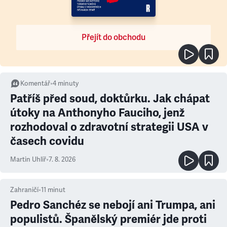
Přejít do obchodu
Komentář
•
4
minuty
Patříš před soud, doktůrku. Jak chápat
útoky na Anthonyho Fauciho, jenž
rozhodoval o zdravotní strategii USA v
časech covidu
Martin Uhlíř
•
7. 8. 2026
Zahraničí
•
11
minut
Pedro Sanchéz se nebojí ani Trumpa, ani
populistů. Španělský premiér jde proti