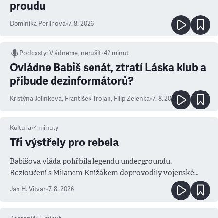
proudu
Dominika Perlínová
•
7. 8. 2026
Podcasty
:
Vládneme, nerušit
•
42 minut
Ovládne Babiš senát, ztratí Láska klub a
přibude dezinformátorů?
Kristýna Jelínková
,
František Trojan
,
Filip Zelenka
•
7. 8. 2026
Kultura
•
4
minuty
Tři výstřely pro rebela
Babišova vláda pohřbila legendu undergroundu.
Rozloučení s Milanem Knížákem doprovodily vojenské
salvy i kritika pokrokářů
Jan H. Vitvar
•
7. 8. 2026