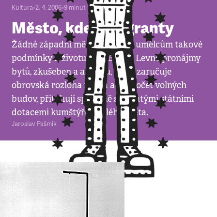
Kultura
•
2. 4. 2006
•
9
minut
Město, kde prší granty
Žádné západní město nenabízí umělcům takové
podmínky k životu jako Berlín. Levné pronájmy
bytů, zkušeben a ateliérů, které zaručuje
obrovská rozloha města a bezpočet volných
budov, přitahují společně s bohatými státními
dotacemi kumštýře z celého světa.
Jaroslav Pašmik