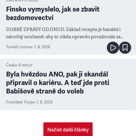
Zahraničí
•
5
minut
Finsko vymyslelo, jak se zbavit
bezdomovectví
DOBRÉ ZPRÁVY ODJINUD. Základ receptu je banální i
náročný současně: aby to vláda opravdu považovala za
prioritu
Tomáš Lindner
•
7. 8. 2026
Česko
•
6
minut
Byla hvězdou ANO, pak ji skandál
připravil o kariéru. A teď jde proti
Babišově straně do voleb
František Trojan
•
7. 8. 2026
Načíst další články