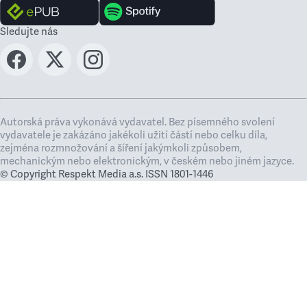
Sledujte nás
Autorská práva vykonává vydavatel. Bez písemného svolení
vydavatele je zakázáno jakékoli užití částí nebo celku díla,
zejména rozmnožování a šíření jakýmkoli způsobem,
mechanickým nebo elektronickým, v českém nebo jiném jazyce.
© Copyright Respekt Media a.s. ISSN 1801-1446