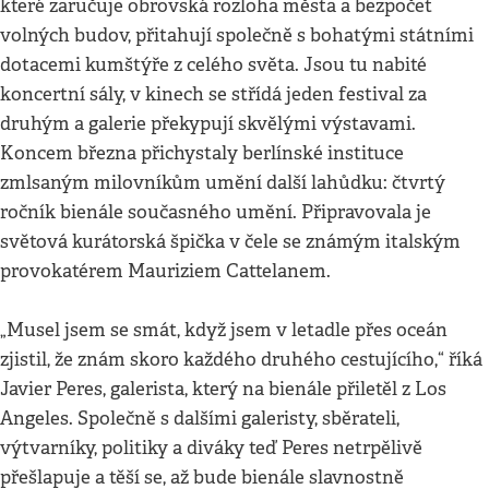
které zaručuje obrovská rozloha města a bezpočet
volných budov, přitahují společně s bohatými státními
dotacemi kumštýře z celého světa. Jsou tu nabité
koncertní sály, v kinech se střídá jeden festival za
druhým a galerie překypují skvělými výstavami.
Koncem března přichystaly berlínské instituce
zmlsaným milovníkům umění další lahůdku: čtvrtý
ročník bienále současného umění. Připravovala je
světová kurátorská špička v čele se známým italským
provokatérem Mauriziem Cattelanem.
„Musel jsem se smát, když jsem v letadle přes oceán
zjistil, že znám skoro každého druhého cestujícího,“ říká
Javier Peres, galerista, který na bienále přiletěl z Los
Angeles. Společně s dalšími galeristy, sběrateli,
výtvarníky, politiky a diváky teď Peres netrpělivě
přešlapuje a těší se, až bude bienále slavnostně